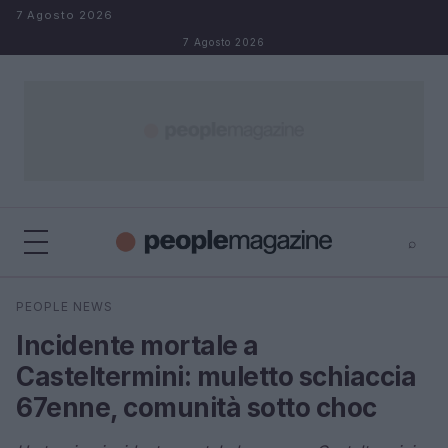
Salta al contenuto
7 Agosto 2026
7 Agosto 2026
⌕
⌕
×
PEOPLE NEWS
Cerca
Incidente mortale a
Casteltermini: muletto schiaccia
67enne, comunità sotto choc