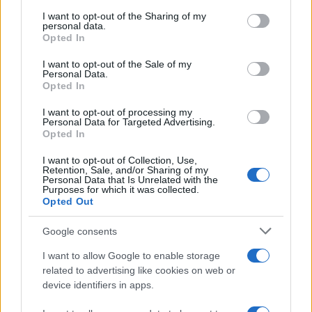
services and may gather and store information including but
not limited to your visit or usage behaviour. You may click to
I want to opt-out of the Sharing of my
personal data.
grant or deny consent to Google and its third-party tags to
Opted In
use your data for below specified purposes in below Google
consent section.
I want to opt-out of the Sale of my
Personal Data.
Opted In
I want to opt-out of processing my
Personal Data for Targeted Advertising.
Opted In
I want to opt-out of Collection, Use,
Retention, Sale, and/or Sharing of my
Personal Data that Is Unrelated with the
Purposes for which it was collected.
Opted Out
Google consents
I want to allow Google to enable storage
related to advertising like cookies on web or
device identifiers in apps.
Continua a leggere