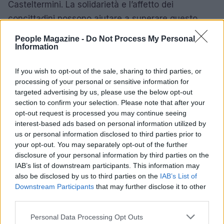
Casteltermini. La solidarietà e l’affetto dei
concittadini possono aiutare a superare questo
dolore e a onorare la memoria di un uomo che ha
People Magazine -
Do Not Process My Personal
dedicato la sua vita al bene degli altri.
Information
If you wish to opt-out of the sale, sharing to third parties, or
processing of your personal or sensitive information for
AUTORE
targeted advertising by us, please use the below opt-out
Cristian Castiglioni
section to confirm your selection. Please note that after your
opt-out request is processed you may continue seeing
Cristian Castiglioni, veneziano, iniziò come
interest-based ads based on personal information utilized by
blogger dopo aver postato una guida sui
us or personal information disclosed to third parties prior to
bacari e ricevuto centinaia di messaggi: quella
your opt-out. You may separately opt-out of the further
reazione spinse la sua trasformazione in
disclosure of your personal information by third parties on the
redattore. Cura contenuti amichevoli e porta in
IAB’s list of downstream participants. This information may
redazione appunti fotografici di vaporetto e
also be disclosed by us to third parties on the
cicchetti.
IAB’s List of
Downstream Participants
that may further disclose it to other
third parties.
Please note that this website/app uses one or more Google
Personal Data Processing Opt Outs