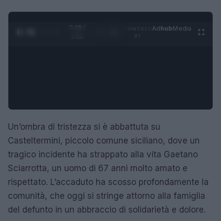
0:29 /
Ad
hub
Media
POWERED
1
/
4
2:02
BY
Un’ombra di tristezza si è abbattuta su
Casteltermini, piccolo comune siciliano, dove un
tragico incidente ha strappato alla vita Gaetano
Sciarrotta, un uomo di 67 anni molto amato e
rispettato. L’accaduto ha scosso profondamente la
comunità, che oggi si stringe attorno alla famiglia
del defunto in un abbraccio di solidarietà e dolore.