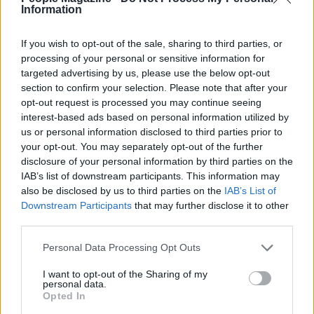
Information
If you wish to opt-out of the sale, sharing to third parties, or
processing of your personal or sensitive information for
targeted advertising by us, please use the below opt-out
section to confirm your selection. Please note that after your
La vicenda solleva questioni complesse sulla
opt-out request is processed you may continue seeing
protezione dei dati, sulla vulnerabilità delle persone
interest-based ads based on personal information utilized by
us or personal information disclosed to third parties prior to
pubbliche e sui meccanismi che trasformano
your opt-out. You may separately opt-out of the further
informazioni riservate in leva di potere. Mentre la
disclosure of your personal information by third parties on the
magistratura prosegue nel vagliare prove e
IAB’s list of downstream participants. This information may
also be disclosed by us to third parties on the
IAB’s List of
responsabilità, il caso
Equalize
conferma l’urgenza
Downstream Participants
that may further disclose it to other
di rafforzare controlli e tutele sulle
banche dati
third parties.
nazionali per impedire che il valore informativo
Please note that this website/app uses one or more Google
Personal Data Processing Opt Outs
diventi, illegalmente, una merce.
services and may gather and store information including but
not limited to your visit or usage behaviour. You may click to
I want to opt-out of the Sharing of my
personal data.
grant or deny consent to Google and its third-party tags to
Opted In
use your data for below specified purposes in below Google
AUTORE