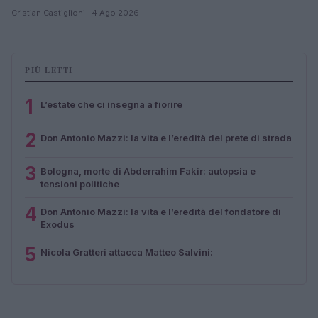
Cristian Castiglioni · 4 Ago 2026
PIÙ LETTI
1
L’estate che ci insegna a fiorire
2
Don Antonio Mazzi: la vita e l’eredità del prete di strada
3
Bologna, morte di Abderrahim Fakir: autopsia e
tensioni politiche
4
Don Antonio Mazzi: la vita e l’eredità del fondatore di
Exodus
5
Nicola Gratteri attacca Matteo Salvini: