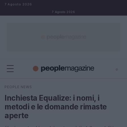
Salta al contenuto
7 Agosto 2026
7 Agosto 2026
⌕
⌕
×
PEOPLE NEWS
Cerca
Inchiesta Equalize: i nomi, i
metodi e le domande rimaste
aperte