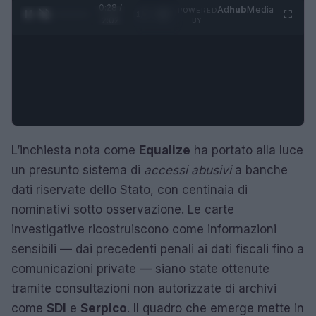
0:28 /
Ad
hub
Media
POWERED
1
/
4
2:02
BY
L’inchiesta nota come
Equalize
ha portato alla luce
un presunto sistema di
accessi abusivi
a banche
dati riservate dello Stato, con centinaia di
nominativi sotto osservazione. Le carte
investigative ricostruiscono come informazioni
sensibili — dai precedenti penali ai dati fiscali fino a
comunicazioni private — siano state ottenute
tramite consultazioni non autorizzate di archivi
come
SDI
e
Serpico
. Il quadro che emerge mette in