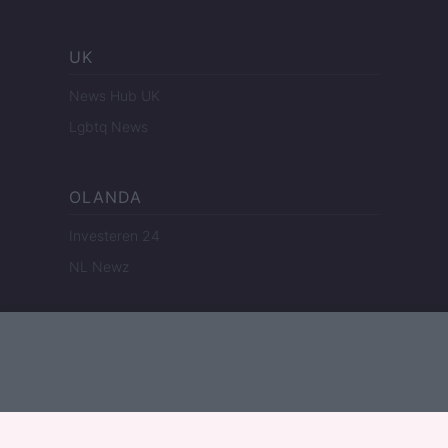
UK
News Hub UK
Lgbtq News
OLANDA
Investeren 24
NL Newz