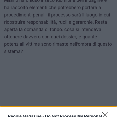
Milano ha chiuso il secondo filone dell’indagine e
ha raccolto elementi che potrebbero portare a
procedimenti penali: il processo sarà il luogo in cui
ricostruire responsabilità, ruoli e gerarchie. Resta
aperta la domanda di fondo: cosa si intendeva
ottenere davvero con quei dossier, e quante
potenziali vittime sono rimaste nell’ombra di questo
sistema?
People Magazine -
Do Not Process My Personal