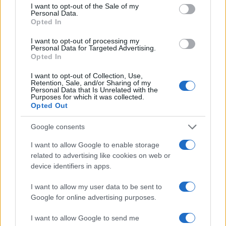
consent section.
I want to opt-out of the Sale of my
Roberta Tagliabue
Personal Data.
Opted In
Roberta Tagliabue ha dormito nella sala
d'attesa dell'ospedale San Martino per
I want to opt-out of processing my
seguire una vicenda sanitaria emergente;
Personal Data for Targeted Advertising.
firma reportage e coordina dossier di verifica
Opted In
in redazione come referente per Genova.
Nata a Sampierdarena, mantiene contatti
I want to opt-out of Collection, Use,
Retention, Sale, and/or Sharing of my
diretti con consiglieri comunali e biblioteche
Personal Data that Is Unrelated with the
civiche.
Purposes for which it was collected.
Opted Out
Google consents
I want to allow Google to enable storage
related to advertising like cookies on web or
device identifiers in apps.
I want to allow my user data to be sent to
Google for online advertising purposes.
I want to allow Google to send me