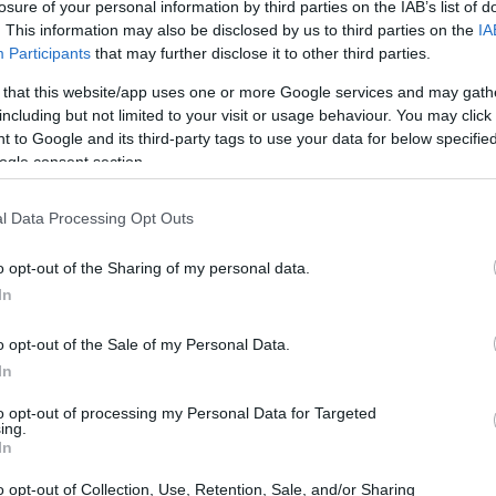
losure of your personal information by third parties on the IAB’s list of
. This information may also be disclosed by us to third parties on the
IA
Participants
that may further disclose it to other third parties.
 that this website/app uses one or more Google services and may gath
including but not limited to your visit or usage behaviour. You may click 
 to Google and its third-party tags to use your data for below specifi
ogle consent section.
l Data Processing Opt Outs
o opt-out of the Sharing of my personal data.
In
o opt-out of the Sale of my Personal Data.
ttolineato che l’intervento avvenne prima che lui
In
con il programma
Amici
in qualità di docente.
to opt-out of processing my Personal Data for Targeted
ing.
aria ancora più significativo: non fu una mossa
In
ttosto a un tentativo personale di ricomporre una
o opt-out of Collection, Use, Retention, Sale, and/or Sharing