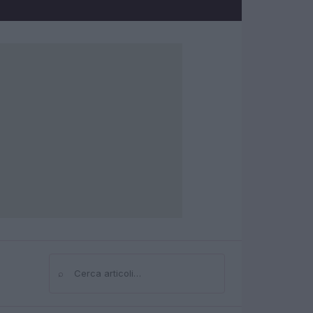
⌕
Cerca