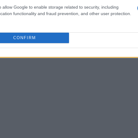
 rivolgono a lei in momenti delicati — e questo
o allow Google to enable storage related to security, including
il suo approccio diretto e personale.
cation functionality and fraud prevention, and other user protection.
CONFIRM