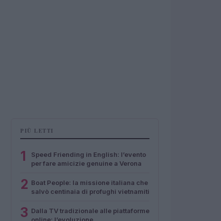
PIÙ LETTI
1
Speed Friending in English: l’evento
per fare amicizie genuine a Verona
2
Boat People: la missione italiana che
salvò centinaia di profughi vietnamiti
3
Dalla TV tradizionale alle piattaforme
online: l’evoluzione