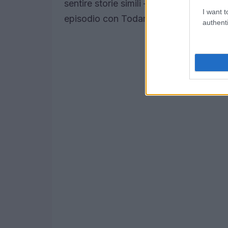
sentire storie simili — volti noti che si
I want t
episodio con Todaro mette in evidenza 
authenti