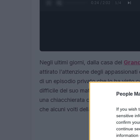
0:25 / 2:02
1
/
4
Negli ultimi giorni, dalla casa del
Grand
attirato l’attenzione degli appassionati
di un episodio privato che lo ha visto 
difficile del suo matrimonio con
Franc
People Ma
una chiacchierata con un coinquilino e
che alcuni volti della televisione svolgo
If you wish 
sensitive in
confirm you
continue se
information 