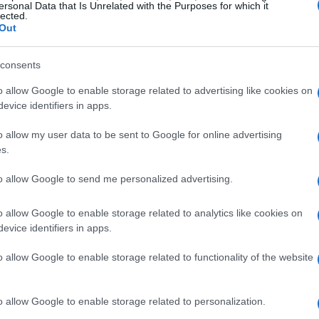
ersonal Data that Is Unrelated with the Purposes for which it
lected.
Out
n ufficio
consents
ndo,
Maria De Filippi
lo invitò nel suo ufficio nel
o allow Google to enable storage related to advertising like cookies on
moglie per provare a mediare. Il ballerino ha
evice identifiers in apps.
per te
privato”, intendendo che la conduttrice
o allow my user data to be sent to Google for online advertising
o ruolo per facilitare un confronto. Pur non
s.
 di
Amici
al tempo, Todaro ricorda l’iniziativa
to allow Google to send me personalized advertising.
evitare l’escalation della rottura.
o allow Google to enable storage related to analytics like cookies on
evice identifiers in apps.
o allow Google to enable storage related to functionality of the website
ferma una dimensione nota ma poco raccontata
a essere una conduttrice, spesso svolge la
leghi e amici del piccolo schermo. Non è raro
o allow Google to enable storage related to personalization.