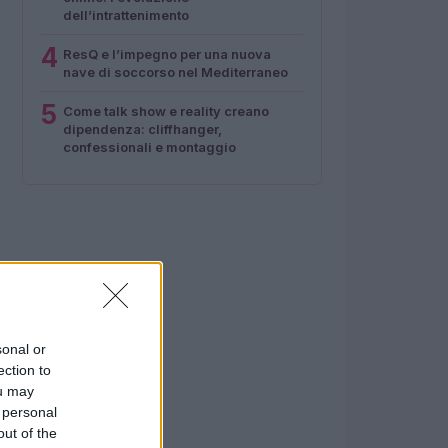
dell’intrattenimento
4
ResQ e l’impegno per una nuova
nave di soccorso nel Mediterraneo
5
Come talk show e reality creano
dipendenza: cliffhanger,
confessionali e montaggio
sonal or
ection to
ou may
 personal
out of the