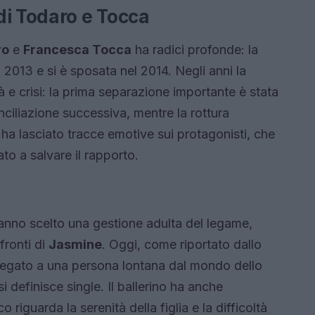
di Todaro e Tocca
ro
e
Francesca Tocca
ha radici profonde: la
 2013 e si è sposata nel 2014. Negli anni la
tà e crisi: la prima separazione importante è stata
nciliazione successiva, mentre la rottura
ò ha lasciato tracce emotive sui protagonisti, che
to a salvare il rapporto.
hanno scelto una gestione adulta del legame,
fronti di
Jasmine
. Oggi, come riportato dallo
 legato a una persona lontana dal mondo dello
i definisce single. Il ballerino ha anche
riguarda la serenità della figlia e la difficoltà