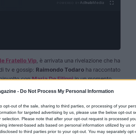
Ad
hub
Media
POWERED BY
e Fratello Vip
, è arrivata una rivelazione che ha
 di tv e gossip:
Raimondo Todaro
ha raccontato
coinvolto con
Maria De Filippi
in un momento
esca Tocca
. La confessione è emersa durante
gazine -
Do Not Process My Personal Information
 mette in luce un aspetto meno noto del ruolo
no dietro le quinte.
to opt-out of the sale, sharing to third parties, or processing of your per
formation for targeted advertising by us, please use the below opt-out s
r selection. Please note that after your opt-out request is processed y
eing interest-based ads based on personal information utilized by us or
disclosed to third parties prior to your opt-out. You may separately opt-