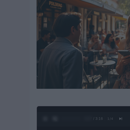
0:28 / 3:16
1
/
4