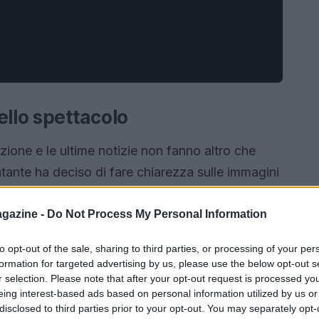
ello spettacolo
zione e le ultime notizie non fanno altro che
tante ha deciso di fare chiarezza sulle immagini
erragnez”. Questo episodio ha portato a
en, che sembra ormai giunta al termine. Dopo
gazine -
Do Not Process My Personal Information
nzione del pubblico si è concentrata su una
to opt-out of the sale, sharing to third parties, or processing of your per
ioni del conduttore lasciano intendere un epilogo
formation for targeted advertising by us, please use the below opt-out s
r selection. Please note that after your opt-out request is processed y
eing interest-based ads based on personal information utilized by us or
disclosed to third parties prior to your opt-out. You may separately opt-