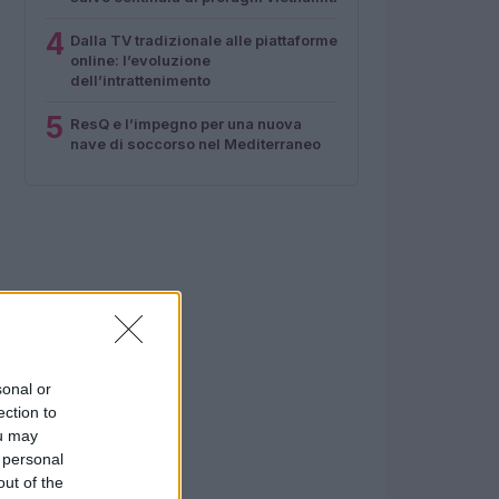
4
Dalla TV tradizionale alle piattaforme
online: l’evoluzione
dell’intrattenimento
5
ResQ e l’impegno per una nuova
nave di soccorso nel Mediterraneo
sonal or
ection to
ou may
 personal
out of the