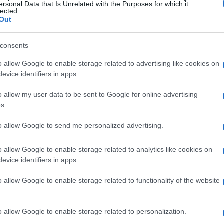
 Sanremo. Un momento di tensione tra la coppia
ersonal Data that Is Unrelated with the Purposes for which it
lected.
 clima di incertezza. Il manager, ospite a “La volta
Out
a passata, facendo emergere ricordi e emozioni
la relazione.
consents
o allow Google to enable storage related to advertising like cookies on
evice identifiers in apps.
o allow my user data to be sent to Google for online advertising
l cantante ha dimostrato il suo lato più dolce
s.
ini, Maso e Duccio, nati solo pochi mesi fa.
to allow Google to send me personalized advertising.
gno come padre e ha commosso i fan, che lo
per festeggiare l’anniversario di matrimonio, il
o allow Google to enable storage related to analytics like cookies on
un tocco romantico, mentre il cantante si
evice identifiers in apps.
 che ha messo a dura prova la sua salute.
o allow Google to enable storage related to functionality of the website
ow
o allow Google to enable storage related to personalization.
no aprendo nuove opportunità. La tronista, che ha