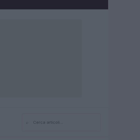
⌕
Cerca