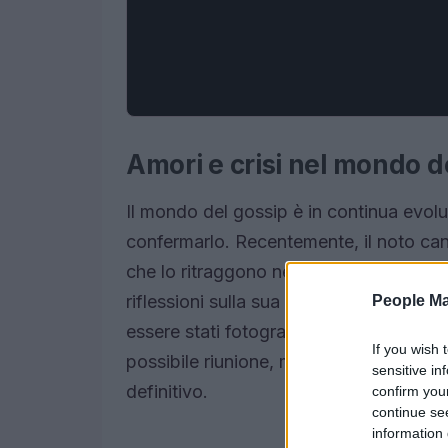
Amori e crisi nel mondo d
Il mondo del gossip è in continua evolu
confermarlo. Recentemente, il noto can
che lo ritraggono nella serie tv “The F
riflessioni sulla sua relazione con Bel
People Ma
essere stati fotografati insieme, l’atte
If you wish 
possibile riunione, mentre le dichiaraz
sensitive in
definitivo.
confirm you
continue se
information 