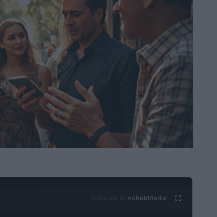
Ad
hub
Media
POWERED BY