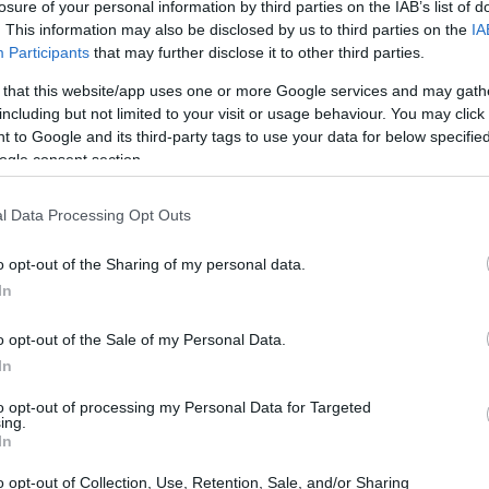
losure of your personal information by third parties on the IAB’s list of
. This information may also be disclosed by us to third parties on the
IA
Participants
that may further disclose it to other third parties.
 that this website/app uses one or more Google services and may gath
including but not limited to your visit or usage behaviour. You may click 
 to Google and its third-party tags to use your data for below specifi
ogle consent section.
l Data Processing Opt Outs
o opt-out of the Sharing of my personal data.
In
o opt-out of the Sale of my Personal Data.
In
à nascoste
to opt-out of processing my Personal Data for Targeted
ing.
In
, sono emerse verità significative riguardo a
o opt-out of Collection, Use, Retention, Sale, and/or Sharing