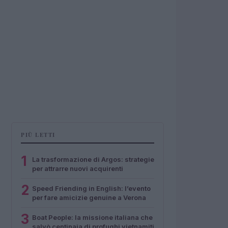
PIÙ LETTI
1
La trasformazione di Argos: strategie
per attrarre nuovi acquirenti
2
Speed Friending in English: l’evento
per fare amicizie genuine a Verona
3
Boat People: la missione italiana che
salvò centinaia di profughi vietnamiti