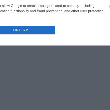
o allow Google to enable storage related to security, including
 a mettersi in gioco e a scoprire l’amore. Cristian
cation functionality and fraud prevention, and other user protection.
già alla ricerca della loro anima gemella,
minazione. La tensione è palpabile mentre
 mano della sua Gabriela, portando emozioni
CONFIRM