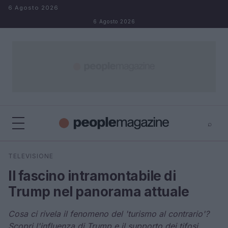
Salta al contenuto
6 Agosto 2026
6 Agosto 2026
⌕
⌕
×
TELEVISIONE
Cerca
Il fascino intramontabile di
Trump nel panorama attuale
Cosa ci rivela il fenomeno del 'turismo al contrario'?
Scopri l'influenza di Trump e il supporto dei tifosi.