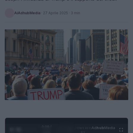
AiAdhubMedia
·
27 Aprile 2025
· 3 min
0:29 /
Ad
hub
Media
POWERED
1
/
4
3:16
BY