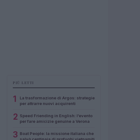
PIÙ LETTI
1
La trasformazione di Argos: strategie
per attrarre nuovi acquirenti
2
Speed Friending in English: l’evento
per fare amicizie genuine a Verona
3
Boat People: la missione italiana che
salvò centinaia di profughi vietnamiti