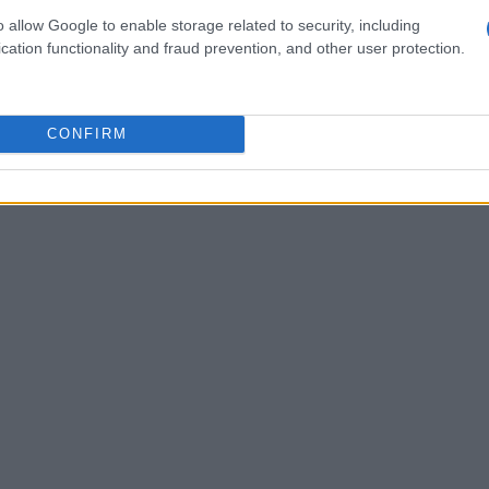
o allow Google to enable storage related to security, including
si colloca in un contesto giudiziario in
cation functionality and fraud prevention, and other user protection.
erto accertamenti e ha iscritto
Andrea Sempio
o di Chiara, mentre per un altro imputato,
na definitiva e un regime di
semilibertà
che
CONFIRM
 16 anni.