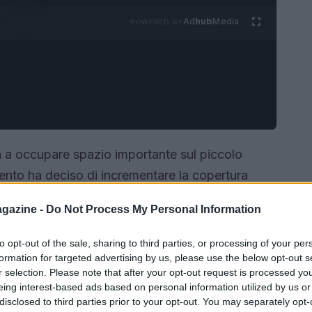
Ad
hub
Media
POWERED BY
na a occupare spazio importante sul piccolo
nto ha deciso di incrementare la copertura
ata anche il giovedì e inserendo
gazine -
Do Not Process My Personal Information
sta inedita a
Marco Poggi
fratello di
Chiara
cesa in seguito alla riapertura degli accertamenti
to opt-out of the sale, sharing to third parties, or processing of your per
continuano a dividere l’opinione pubblica.
formation for targeted advertising by us, please use the below opt-out s
r selection. Please note that after your opt-out request is processed y
eing interest-based ads based on personal information utilized by us or
disclosed to third parties prior to your opt-out. You may separately opt-