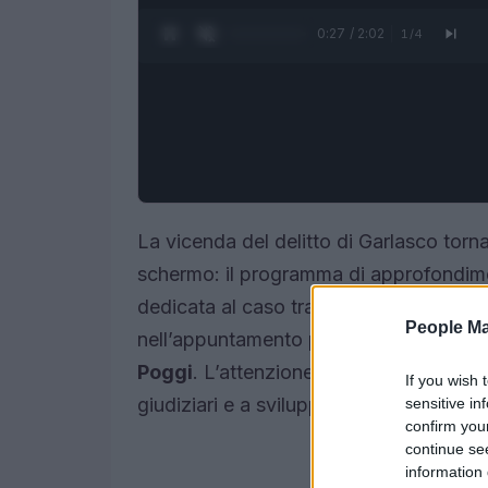
0:28 / 2:02
1
/
4
La vicenda del delitto di Garlasco tor
schermo: il programma di approfondime
dedicata al caso trasmettendo una punt
People Ma
nell’appuntamento principale un’intervi
Poggi
. L’attenzione mediatica si è riac
If you wish 
giudiziari e a sviluppi processuali che 
sensitive in
confirm you
continue se
information 