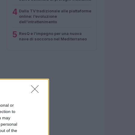
4
Dalla TV tradizionale alle piattaforme
online: l’evoluzione
dell’intrattenimento
5
ResQ e l’impegno per una nuova
nave di soccorso nel Mediterraneo
sonal or
ection to
ou may
 personal
out of the