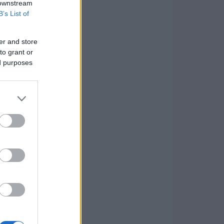
 downstream
B’s List of
er and store
to grant or
ed purposes