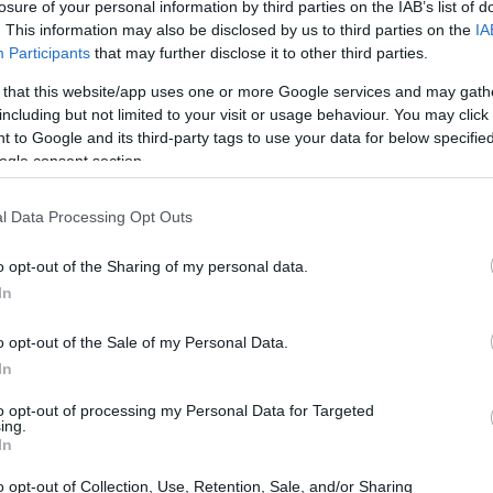
losure of your personal information by third parties on the IAB’s list of
. This information may also be disclosed by us to third parties on the
IA
Participants
that may further disclose it to other third parties.
 that this website/app uses one or more Google services and may gath
including but not limited to your visit or usage behaviour. You may click 
 to Google and its third-party tags to use your data for below specifi
ogle consent section.
l Data Processing Opt Outs
o opt-out of the Sharing of my personal data.
In
o opt-out of the Sale of my Personal Data.
In
 onda si intravedono frammenti della
to opt-out of processing my Personal Data for Targeted
l fatto parla apertamente delle ferite lasciate
ing.
In
ubblici sulla memoria della sorella. La scelta di
o opt-out of Collection, Use, Retention, Sale, and/or Sharing
 editoriali che strategiche, legate alla