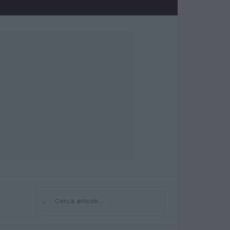
⌕
Cerca