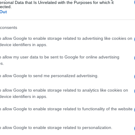
ersonal Data that Is Unrelated with the Purposes for which it
lected.
sità di presidiare una fascia oraria sensibile.
Out
 contenuti e attese
consents
o allow Google to enable storage related to advertising like cookies on
co Poggi
presenta passi anticipati in cui il
evice identifiers in apps.
di chiarire aspetti del suo rapporto con
Andrea
o allow my user data to be sent to Google for online advertising
one dei fatti del giorno del delitto. Nel breve
s.
un anno sulla morte e sulla vita di Chiara», una
to allow Google to send me personalized advertising.
zia e il peso mediatico attorno al caso.
 un’occasione per mettere a fuoco elementi
o allow Google to enable storage related to analytics like cookies on
asti in ombra.
evice identifiers in apps.
o allow Google to enable storage related to functionality of the website
o la veridicità delle ricostruzioni sulla presenza
o allow Google to enable storage related to personalization.
 protagonisti e la percezione pubblica costruita