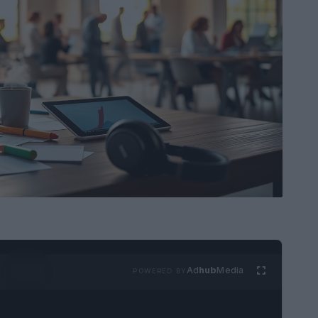
Ad
hub
Media
POWERED BY