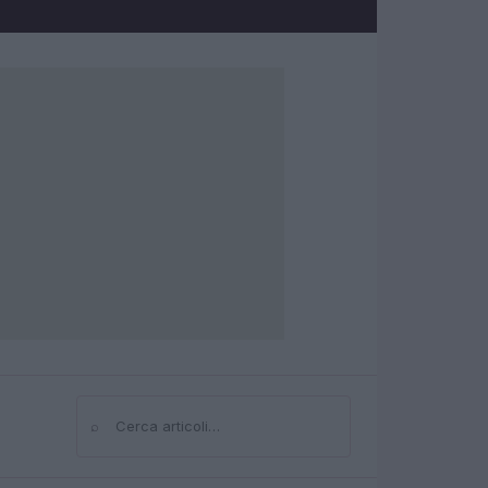
⌕
Cerca