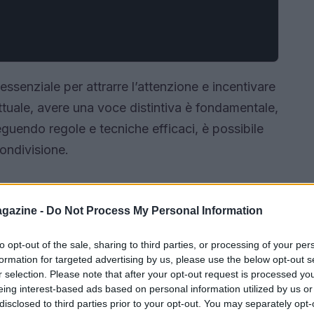
essenziale per attrarre l’attenzione e incentivare
attuale, avere una voce distintiva è fondamentale,
eguendo regole e tecniche efficaci, è possibile
condivisione.
gazine -
Do Not Process My Personal Information
to opt-out of the sale, sharing to third parties, or processing of your per
formation for targeted advertising by us, please use the below opt-out s
r selection. Please note that after your opt-out request is processed y
eing interest-based ads based on personal information utilized by us or
disclosed to third parties prior to your opt-out. You may separately opt-