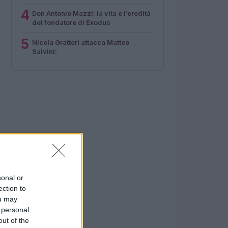
4
Don Antonio Mazzi: la vita e l’eredità
del fondatore di Exodus
5
Nicola Gratteri attacca Matteo
Salvini:
sonal or
ection to
ou may
 personal
out of the