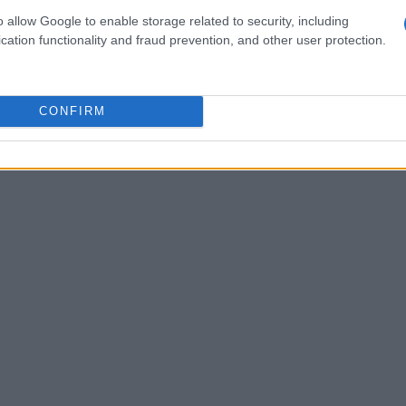
 un
plot twist
. Ad esempio, la rivelazione che le
o allow Google to enable storage related to security, including
cation functionality and fraud prevention, and other user protection.
previste può mantenere vivo l’interesse. Questo
à, ma genera anche un senso di comunità tra i
 loro sorpresa nei commenti. È importante
CONFIRM
ienze e delle opinioni.