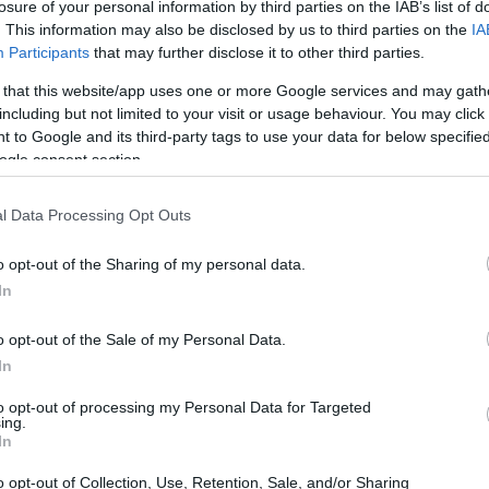
losure of your personal information by third parties on the IAB’s list of
. This information may also be disclosed by us to third parties on the
IA
Participants
that may further disclose it to other third parties.
 that this website/app uses one or more Google services and may gath
including but not limited to your visit or usage behaviour. You may click 
 to Google and its third-party tags to use your data for below specifi
ogle consent section.
zionale
l Data Processing Opt Outs
o opt-out of the Sharing of my personal data.
li consiste nell’attrarre immediatamente
In
onali
sono determinanti: si può optare per una
ndente o una storia personale che colpisca nel
o opt-out of the Sale of my Personal Data.
In
esse nei primi tre secondi. Ad esempio, si può
che susciti curiosità o una situazione facilmente
to opt-out of processing my Personal Data for Targeted
ing.
l lettore a proseguire nella lettura.
In
o opt-out of Collection, Use, Retention, Sale, and/or Sharing