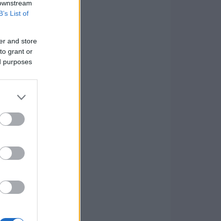
 downstream
B’s List of
er and store
to grant or
ed purposes