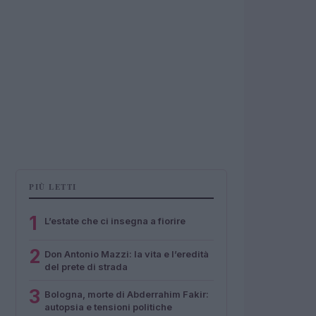
PIÙ LETTI
1
L’estate che ci insegna a fiorire
2
Don Antonio Mazzi: la vita e l’eredità
del prete di strada
3
Bologna, morte di Abderrahim Fakir:
autopsia e tensioni politiche