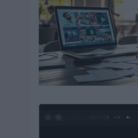
0:28 / 3:16
1
/
4