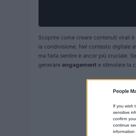
Scoprire come creare contenuti virali è 
la condivisione. Nel contesto digitale 
ma farla sentire è ancor più cruciale. S
generare
engagement
e stimolare la 
People Ma
If you wish 
sensitive in
confirm you
continue se
information 