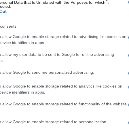
e
ersonal Data that Is Unrelated with the Purposes for which it
lected.
Out
trumento efficace nel content marketing.
più
digeribile
e facilmente fruibile, ma generano
consents
e la redazione di un articolo, è utile strutturarlo
o allow Google to enable storage related to advertising like cookies on
ri da evitare…” o “3 segreti che nessuno
evice identifiers in apps.
ira l’attenzione dei lettori, ma li stimola a
o allow my user data to be sent to Google for online advertising
valore vengono percepite come utili. Ad
s.
La numero 4 ti sconvolgerà!” può incentivare la
to allow Google to send me personalized advertising.
di più.
o allow Google to enable storage related to analytics like cookies on
evice identifiers in apps.
rendere con un plot twist
o allow Google to enable storage related to functionality of the website
nito informazioni preziose, è fondamentale
na storia che si sviluppa lentamente, portando il
o allow Google to enable storage related to personalization.
ento della narrazione. Tuttavia, al momento