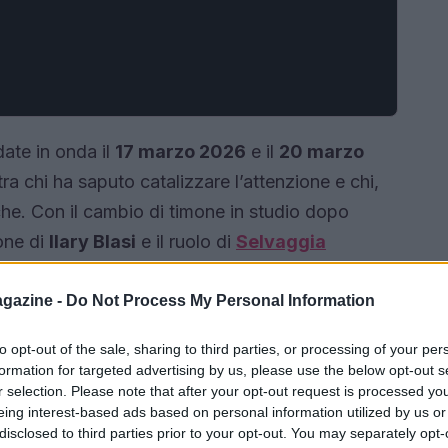
ate in onda il
17 marzo 2026
e il
20 marzo
ra chi ha saputo catalizzare l’attenzione e chi,
iche. Con il cambio di timone in studio dopo
ione di
Ilary Blasi
e il ruolo di
Selvaggia
minato il tono delle serate, alternando
di forte emotività.
gazine -
Do Not Process My Personal Information
to opt-out of the sale, sharing to third parties, or processing of your per
formation for targeted advertising by us, please use the below opt-out s
r selection. Please note that after your opt-out request is processed y
eing interest-based ads based on personal information utilized by us or
disclosed to third parties prior to your opt-out. You may separately opt-