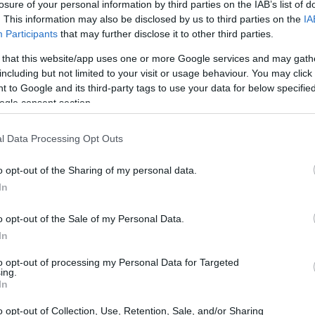
losure of your personal information by third parties on the IAB’s list of
. This information may also be disclosed by us to third parties on the
IA
Participants
that may further disclose it to other third parties.
 that this website/app uses one or more Google services and may gath
including but not limited to your visit or usage behaviour. You may click 
 to Google and its third-party tags to use your data for below specifi
ogle consent section.
l Data Processing Opt Outs
o opt-out of the Sharing of my personal data.
In
i che il pubblico ha valutato con rapidità:
o opt-out of the Sale of my Personal Data.
sizione di
Adriana Volpe
, giudicata da alcuni
In
la verve di
Alessandra Mussolini
e le
to opt-out of processing my Personal Data for Targeted
Paola Caruso
. Non sono mancati
colpi di scena
ing.
In
 piccole scintille tra concorrenti che hanno
o opt-out of Collection, Use, Retention, Sale, and/or Sharing