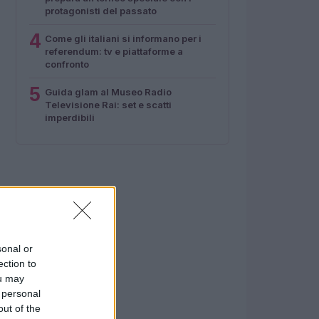
protagonisti del passato
4
Come gli italiani si informano per i
referendum: tv e piattaforme a
confronto
5
Guida glam al Museo Radio
Televisione Rai: set e scatti
imperdibili
sonal or
ection to
ou may
 personal
out of the