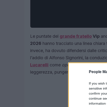
Le puntate del
grande fratello
Vip
and
2026
hanno tracciato una linea chiara t
invece, ha dovuto difendersi dalle crit
l’addio di Alfonso Signorini, la conduz
Lucarelli
come
opinionista
hanno deter
leggerezza, pungente ironia e momenti 
People Ma
If you wish 
sensitive in
confirm you
continue se
information 