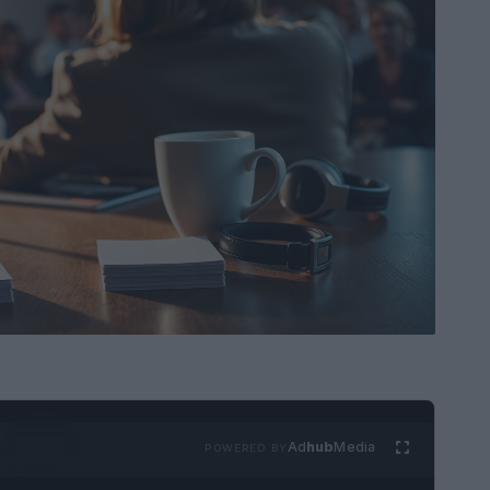
Ad
hub
Media
POWERED BY