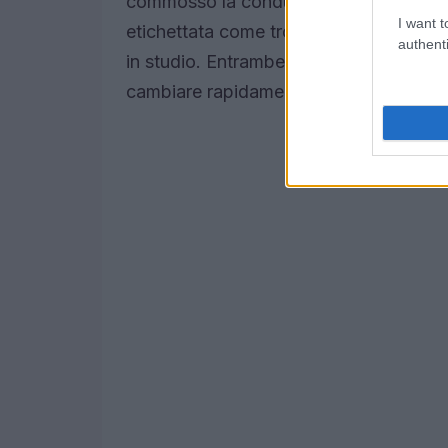
commosso la conduttrice e parte del p
I want t
etichettata come troppo precisa e perfe
authenti
in studio. Entrambe le puntate hanno r
cambiare rapidamente in base a un ges