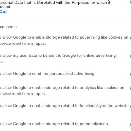
ersonal Data that Is Unrelated with the Purposes for which it
lected.
Out
 tono del programma
consents
e, la produzione ha scelto di spostare l’enfasi
o allow Google to enable storage related to advertising like cookies on
iù ironica e rilassata delle puntate. Ilary ha
evice identifiers in apps.
ibrate per stemperare tensioni, creando
ni precedenti. Accanto a lei, la figura di
o allow my user data to be sent to Google for online advertising
s.
atalizzatore: il suo approccio tagliente ha
i, spesso decisivi per orientare il giudizio del
to allow Google to send me personalized advertising.
o allow Google to enable storage related to analytics like cookies on
evice identifiers in apps.
mana
o allow Google to enable storage related to functionality of the website
 concorrenti per motivi diversi:
Antonella Elia
si
e, raccontando aspetti personali che hanno
o allow Google to enable storage related to personalization.