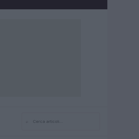
⌕
Cerca