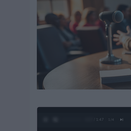
0:28 / 1:47
1
/
4