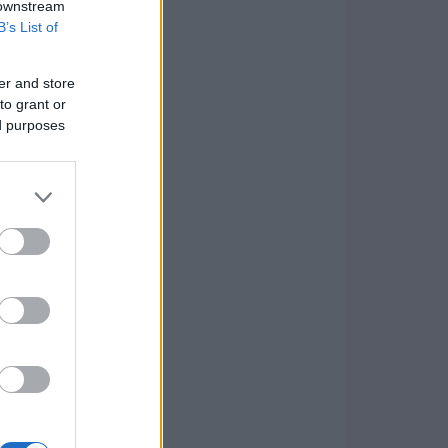
 downstream
B’s List of
er and store
to grant or
ed purposes