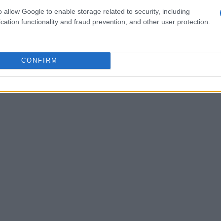
ubblico;
Adriana Volpe
è stata spesso
o allow Google to enable storage related to security, including
tta, una lettura che le ha penalizzato l’immagine
cation functionality and fraud prevention, and other user protection.
ibadito come le percezioni pubbliche possano
to o a una parola.
CONFIRM