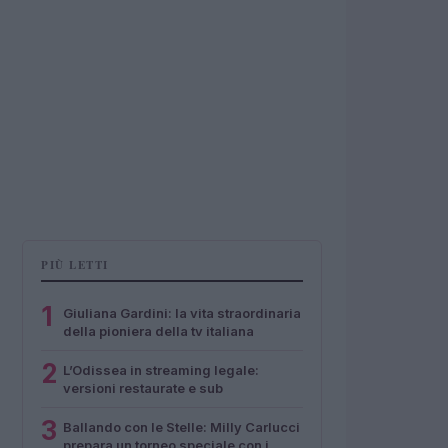
PIÙ LETTI
1
Giuliana Gardini: la vita straordinaria
della pioniera della tv italiana
2
L’Odissea in streaming legale:
versioni restaurate e sub
3
Ballando con le Stelle: Milly Carlucci
prepara un torneo speciale con i