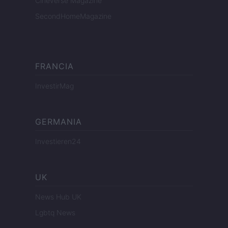
Cineverse Magazine
SecondHomeMagazine
FRANCIA
InvestirMag
GERMANIA
Investieren24
UK
News Hub UK
Lgbtq News