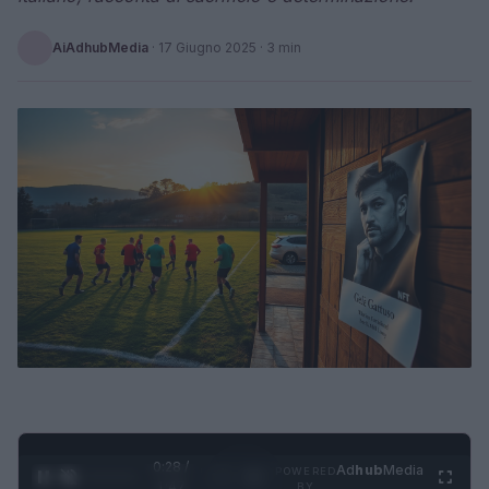
AiAdhubMedia
·
17 Giugno 2025
· 3 min
0:29 /
Ad
hub
Media
POWERED
1
/
4
1:47
BY