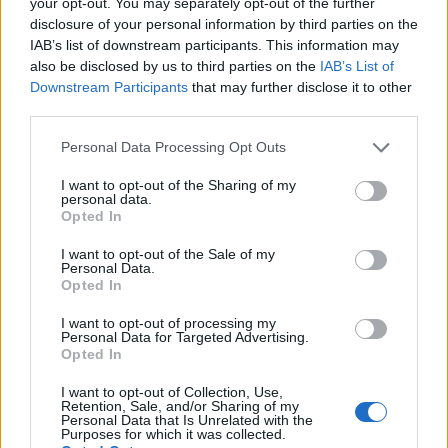
your opt-out. You may separately opt-out of the further
potenza della natura e gli effetti che può avere
disclosure of your personal information by third parties on the
IAB’s list of downstream participants. This information may
sull’ambiente urbano. Gli esperti sono stati chiamati
also be disclosed by us to third parties on the
IAB’s List of
a indagare sulle cause di questo evento
Downstream Participants
that may further disclose it to other
straordinario, mentre la comunità si mobilita per far
third parties.
fronte ai danni.
Please note that this website/app uses one or more Google
Personal Data Processing Opt Outs
services and may gather and store information including but
Condanna di Luigi Giacomo Passeri in
not limited to your visit or usage behaviour. You may click to
I want to opt-out of the Sharing of my
personal data.
grant or deny consent to Google and its third-party tags to
Egitto
Opted In
use your data for below specified purposes in below Google
consent section.
Luigi Giacomo Passeri è stato condannato a 25
I want to opt-out of the Sale of my
Personal Data.
anni di carcere in Egitto, con la sentenza
Opted In
confermata anche in appello. Il giovane è stato
I want to opt-out of processing my
Personal Data for Targeted Advertising.
sorpreso con della droga, suscitando un dibattito
Opted In
sulle leggi severe relative alla droga in molti paesi.
I want to opt-out of Collection, Use,
Questo caso ha evidenziato le differenze legali tra
Retention, Sale, and/or Sharing of my
Personal Data that Is Unrelated with the
le nazioni e le conseguenze che possono derivare
Purposes for which it was collected.