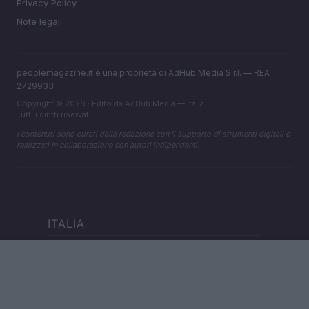
Privacy Policy
Note legali
peoplemagazine.it è una proprietà di AdHub Media S.r.l. — REA
2729933
Copyright © 2026 · Edito da AdHub Media — Italia
Tutti i diritti riservati
I contenuti sono curati dalla redazione con il supporto di strumenti digitali e
realizzati in collaborazione con autori indipendenti.
ITALIA
Casa Magazine
Cineverse Magazine
Donne Magazine