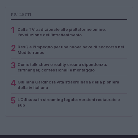
PIÙ LETTI
1
Dalla TV tradizionale alle piattaforme online:
l’evoluzione dell’intrattenimento
2
ResQ e l’impegno per una nuova nave di soccorso nel
Mediterraneo
3
Come talk show e reality creano dipendenza:
cliffhanger, confessionali e montaggio
4
Giuliana Gardini: la vita straordinaria della pioniera
della tv italiana
5
L’Odissea in streaming legale: versioni restaurate e
sub