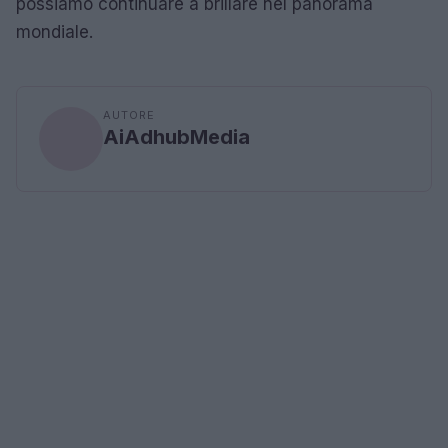
possiamo continuare a brillare nel panorama
mondiale.
AUTORE
AiAdhubMedia