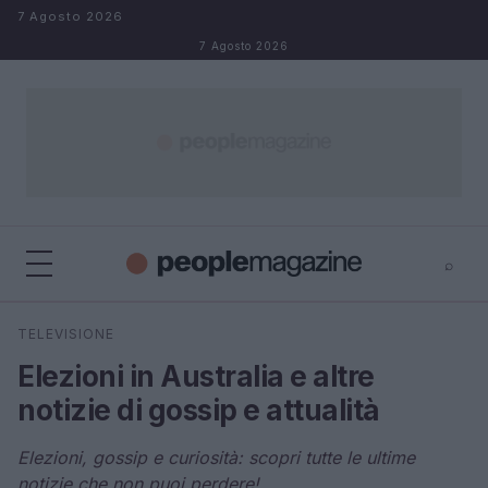
Salta al contenuto
7 Agosto 2026
7 Agosto 2026
⌕
⌕
×
TELEVISIONE
Cerca
Elezioni in Australia e altre
notizie di gossip e attualità
Elezioni, gossip e curiosità: scopri tutte le ultime
notizie che non puoi perdere!