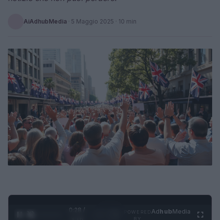
AiAdhubMedia
·
5 Maggio 2025
· 10 min
0:29 /
Ad
hub
Media
POWERED
1
/
4
3:16
BY