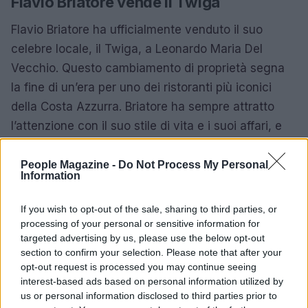
Flavio Briatore vende il Twiga
Flavio Briatore ha ufficialmente venduto il suo
celebre locale, il Twiga, a Leonardo Maria Del
Vecchio. Questo cambiamento di proprietà segna
la fine di un’era per uno dei ristoranti più iconici
della Costa Azzurra. Briatore ha sempre attratto
l’attenzione con il suo stile di vita e i suoi affari, e
questa vendita ha suscitato un notevole interesse
tra i media e i fan.
People Magazine -
Do Not Process My Personal
Information
Voragine a Godstone: un evento
If you wish to opt-out of the sale, sharing to third parties, or
straordinario
processing of your personal or sensitive information for
targeted advertising by us, please use the below opt-out
A Godstone, un paesino del Surrey, si è aperta
section to confirm your selection. Please note that after your
un’enorme voragine che ha lasciato gli abitanti
opt-out request is processed you may continue seeing
interest-based ads based on personal information utilized by
senza parole. Le immagini del fenomeno, che ha
us or personal information disclosed to third parties prior to
catturato l’attenzione dei social media, mostrano la