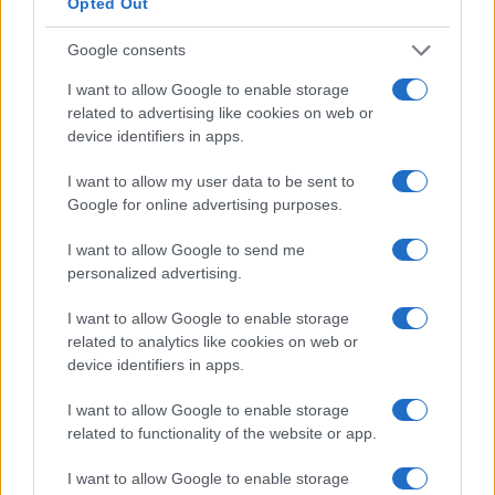
da scelte sbagliate.
Opted Out
Google consents
Richiamo di Coca-Cola in Europa
I want to allow Google to enable storage
Milioni di lattine e bottiglie di Coca-Cola sono state
related to advertising like cookies on web or
ritirate dal mercato europeo a causa di un
device identifiers in apps.
quantitativo eccessivo di clorato. Questo richiamo
I want to allow my user data to be sent to
ha colpito diverse nazioni, suscitando
Google for online advertising purposes.
preoccupazione tra i consumatori. Coca-Cola ha
I want to allow Google to send me
rassicurato il pubblico sulla sicurezza dei suoi
personalized advertising.
prodotti, ma l’accaduto ha sollevato interrogativi
I want to allow Google to enable storage
sulla qualità e il controllo nelle pratiche di
related to analytics like cookies on web or
produzione alimentare.
device identifiers in apps.
Elon Musk e la proposta sul Canale della
I want to allow Google to enable storage
related to functionality of the website or app.
Manica
I want to allow Google to enable storage
Elon Musk ha scatenato polemiche sui social