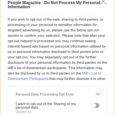
People Magazine -
Do Not Process My Personal
economica sotto i
$100
per la libreria
DS
, utile
Information
perché la 3DS era retrocompatibile con le cartucce
If you wish to opt-out of the sale, sharing to third parties, or
DS. Queste opzioni mostrano come la scena
processing of your personal or sensitive information for
hardware abbia trovato risposte diverse al
targeted advertising by us, please use the below opt-out
problema del doppio schermo.
section to confirm your selection. Please note that after your
opt-out request is processed you may continue seeing
interest-based ads based on personal information utilized by
Conclusione
us or personal information disclosed to third parties prior to
your opt-out. You may separately opt-out of the further
La
Nintendo 3DS
non è scomparsa: la sua
libreria
disclosure of your personal information by third parties on the
resta giocabile, i collezionisti e i giocatori trovano
IAB’s list of downstream participants. This information may
also be disclosed by us to third parties on the
IAB’s List of
valore nelle cartucce fisiche e il mercato
Downstream Participants
that may further disclose it to other
dell’emulazione offre alternative credibili per chi
third parties.
non vuole o non può spendere cifre elevate. Che
Please note that this website/app uses one or more Google
Personal Data Processing Opt Outs
scegliate di tenere la vostra console, cercare
services and may gather and store information including but
un’unità usata o optare per un dispositivo moderno
not limited to your visit or usage behaviour. You may click to
I want to opt-out of the Sharing of my
personal data.
grant or deny consent to Google and its third-party tags to
pensato per l’
emulazione
, oggi esistono percorsi
Opted In
use your data for below specified purposes in below Google