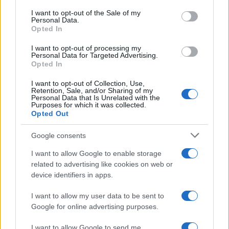
diversi per mantenere viva l’esperienza portatile di
consent section.
I want to opt-out of the Sale of my
questa generazione. Per approfondire i titoli da
Personal Data.
Opted In
riscoprire e le migliori scelte hardware, consultate
guide, recensioni e notizie aggiornate dedicate al
I want to opt-out of processing my
Personal Data for Targeted Advertising.
retro gaming.
Opted In
I want to opt-out of Collection, Use,
Retention, Sale, and/or Sharing of my
Personal Data that Is Unrelated with the
AUTORE
Purposes for which it was collected.
AiAdhubMedia
Opted Out
Google consents
I want to allow Google to enable storage
related to advertising like cookies on web or
device identifiers in apps.
I want to allow my user data to be sent to
Google for online advertising purposes.
I want to allow Google to send me