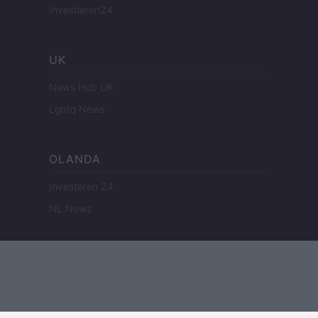
Investieren24
UK
News Hub UK
Lgbtq News
OLANDA
Investeren 24
NL Newz