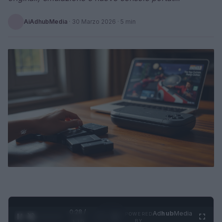
AiAdhubMedia
·
30 Marzo 2026
· 5 min
0:29 /
Ad
hub
Media
POWERED
1
/
4
3:16
BY