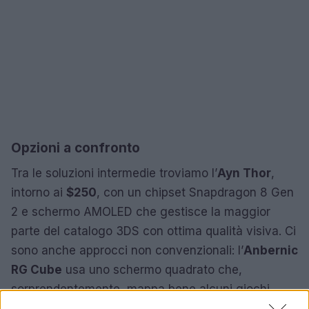
Opzioni a confronto
Tra le soluzioni intermedie troviamo l’
Ayn Thor
,
intorno ai
$250
, con un chipset Snapdragon 8 Gen
2 e schermo AMOLED che gestisce la maggior
parte del catalogo 3DS con ottima qualità visiva. Ci
sono anche approcci non convenzionali: l’
Anbernic
RG Cube
usa uno schermo quadrato che,
sorprendentemente, mappa bene alcuni giochi
3DS, mentre il
MagicX Zero 40
offre una soluzione