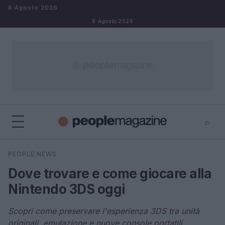
Salta al contenuto
8 Agosto 2026
8 Agosto 2026
⌕
⌕
×
PEOPLE NEWS
Cerca
Dove trovare e come giocare alla
Nintendo 3DS oggi
Scopri come preservare l'esperienza 3DS tra unità
originali, emulazione e nuove console portatili