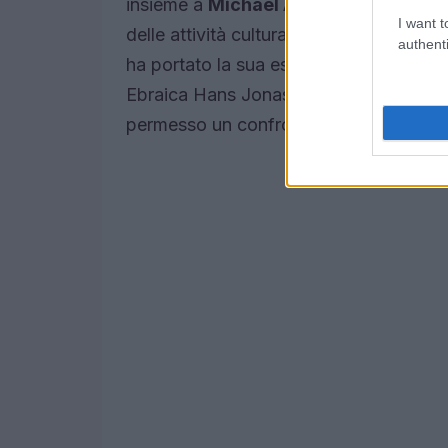
insieme a
Michael Ascoli
(rabbino e i
I want t
delle attività culturali del Centro Bibli
authenti
ha portato la sua esperienza come diret
Ebraica Hans Jonas. La compresenza di 
permesso un confronto polifonico sui t