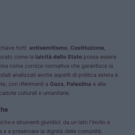
hiave forti:
antisemitismo
,
Costituzione
,
plorato come la
laicità dello Stato
possa essere
 ma come cornice normativa che garantisce la
ati analizzati anche aspetti di politica estera e
te, con riferimenti a
Gaza
,
Palestina
e alla
ricadute culturali e umanitarie.
che
tiche
e strumenti giuridici: da un lato l’invito a
o
e a preservare la dignità delle comunità;