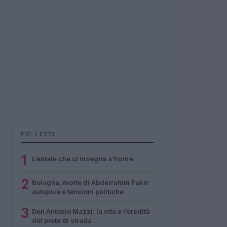
PIÙ LETTI
1
L’estate che ci insegna a fiorire
2
Bologna, morte di Abderrahim Fakir:
autopsia e tensioni politiche
3
Don Antonio Mazzi: la vita e l’eredità
del prete di strada