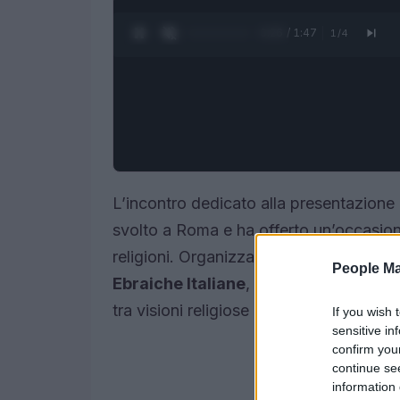
0:28 / 1:47
1
/
4
L’incontro dedicato alla presentazione 
svolto a Roma e ha offerto un’occasione 
religioni. Organizzato da
Treccani
in c
People Ma
Ebraiche Italiane
, il dibattito ha post
tra visioni religiose diverse all’interno de
If you wish 
sensitive in
confirm you
continue se
information 