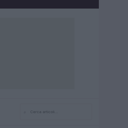
⌕
Cerca