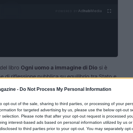
Ad
hub
Media
POWERED BY
del libro
Ogni uomo a immagine di Dio
si è
di riflessione pubblica su equilibrio tra Stato e
ollaborazione con l’
Unione delle Comunità
gazine -
Do Not Process My Personal Information
o al centro il tema della
laicità
e della convivenza
lle istituzioni.
to opt-out of the sale, sharing to third parties, or processing of your per
formation for targeted advertising by us, please use the below opt-out s
r selection. Please note that after your opt-out request is processed y
eing interest-based ads based on personal information utilized by us or
disclosed to third parties prior to your opt-out. You may separately opt-