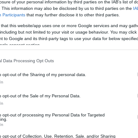
losure of your personal information by third parties on the IAB’s list of
. This information may also be disclosed by us to third parties on the
IA
Participants
that may further disclose it to other third parties.
 that this website/app uses one or more Google services and may gath
including but not limited to your visit or usage behaviour. You may click 
 to Google and its third-party tags to use your data for below specifi
ogle consent section.
l Data Processing Opt Outs
o opt-out of the Sharing of my personal data.
In
o opt-out of the Sale of my Personal Data.
na
registrazione video
integrale e resa disponibile
In
un accesso più ampio agli interventi e alle
to opt-out of processing my Personal Data for Targeted
ing.
 L’evento ha richiamato esperienze giuridiche,
In
tura storico-culturale, mettendo in dialogo profili
o opt-out of Collection, Use, Retention, Sale, and/or Sharing