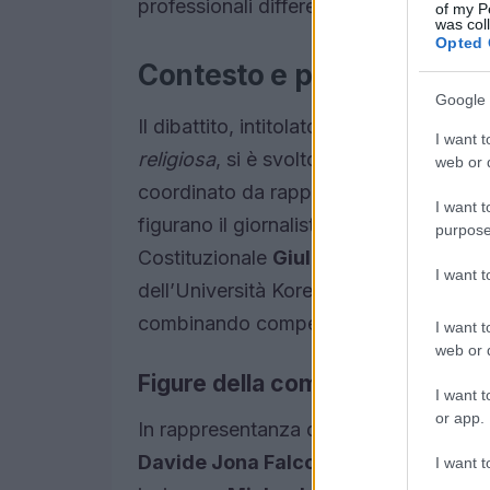
professionali differenti.
of my P
was col
Opted 
Contesto e partecipanti
Google 
Il dibattito, intitolato
La tutela della laic
I want t
religiosa
, si è svolto a Roma il 31 marz
web or d
coordinato da rappresentanti istituziona
I want t
figurano il giornalista
Giancarlo Bosett
purpose
Costituzionale
Giuliano Amato
e la do
I want 
dell’Università Kore di Enna. L’ampiezza 
combinando competenza giuridica e sens
I want t
web or d
Figure della comunità e ruoli
I want t
or app.
In rappresentanza dell’
Unione delle C
Davide Jona Falco
(nella veste di
ass
I want t