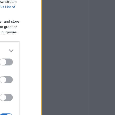
 downstream
B’s List of
er and store
to grant or
ed purposes