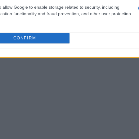
ngegnere) e a
Raffaella Di Castro
, coordinatrice
o allow Google to enable storage related to security, including
ografico. A completare il panel,
Saul Meghnagi
cation functionality and fraud prevention, and other user protection.
tore scientifico dell’Associazione di Cultura
voci accademiche, religiose e culturali ha
emi proposti.
CONFIRM