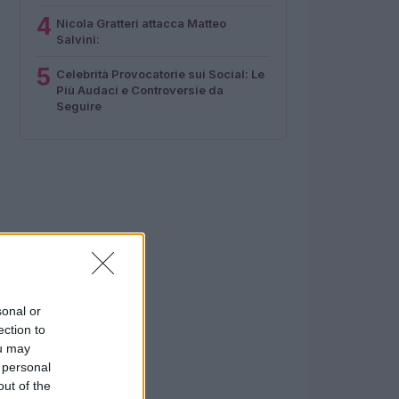
4
Nicola Gratteri attacca Matteo
Salvini:
5
Celebrità Provocatorie sui Social: Le
Più Audaci e Controversie da
Seguire
sonal or
ection to
ou may
 personal
out of the