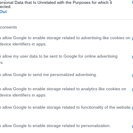
ersonal Data that Is Unrelated with the Purposes for which it
lected.
Out
consents
ità dello Stato nel rispetto della pluralità
o allow Google to enable storage related to advertising like cookies on
o 2026 alle 17:30 ed è stato introdotto e
evice identifiers in apps.
li e della comunità ebraica. Tra i protagonisti
o allow my user data to be sent to Google for online advertising
i
, il presidente emerito della Corte
s.
cente di Filosofia del Diritto
Lucia Corso
to allow Google to send me personalized advertising.
dei profili ha arricchito il confronto,
ibilità culturale.
o allow Google to enable storage related to analytics like cookies on
evice identifiers in apps.
o allow Google to enable storage related to functionality of the website
omunità Ebraiche Italiane
sono intervenuti
essore alla comunicazione
e come
consigliere
),
o allow Google to enable storage related to personalization.