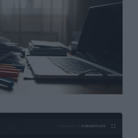
Ad
hub
Media
POWERED BY