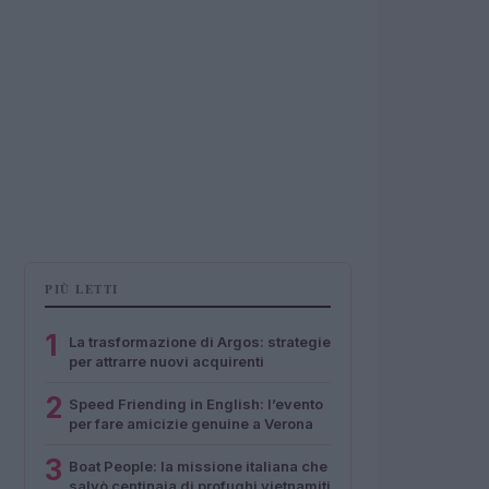
PIÙ LETTI
1
La trasformazione di Argos: strategie
per attrarre nuovi acquirenti
2
Speed Friending in English: l’evento
per fare amicizie genuine a Verona
3
Boat People: la missione italiana che
salvò centinaia di profughi vietnamiti