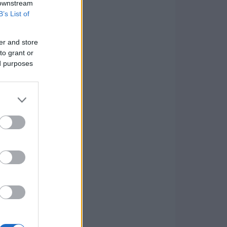
 downstream
B’s List of
er and store
to grant or
ed purposes