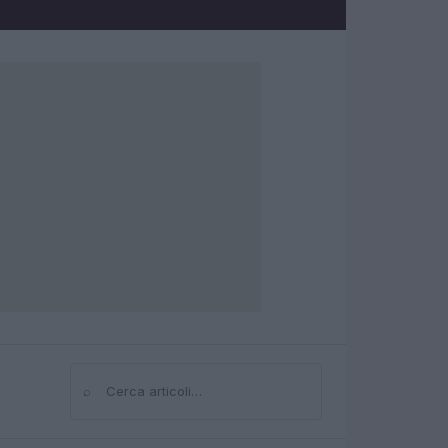
⌕
Cerca