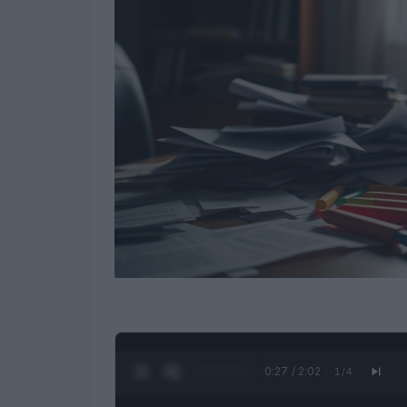
0:28 / 2:02
1
/
4