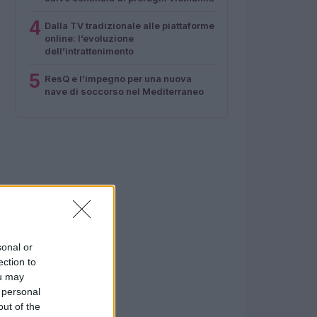
4
Dalla TV tradizionale alle piattaforme
online: l’evoluzione
dell’intrattenimento
5
ResQ e l’impegno per una nuova
nave di soccorso nel Mediterraneo
sonal or
ection to
ou may
 personal
out of the