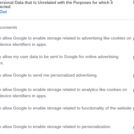
tra astensione riguardo a una variante urbanistica
ersonal Data that Is Unrelated with the Purposes for which it
lected.
cielo sul mare. Veniamo accusati di “tradire” il
Out
 votato a favore. È importante chiarire che
consapevole e responsabile, e non una resa o una
consents
rificare se nel programma elettorale della
o allow Google to enable storage related to advertising like cookies on
evice identifiers in apps.
e di un grattacielo in tale area. Se c’è un
nostro.
o allow my user data to be sent to Google for online advertising
s.
zione
to allow Google to send me personalized advertising.
nsigli comunali, vogliamo sottolineare che questa
o allow Google to enable storage related to analytics like cookies on
ile e potenzialmente querelabile. Nel consiglio in
evice identifiers in apps.
ioni urbanistiche, temi che non hanno impatto
o allow Google to enable storage related to functionality of the website
iornalista a consultare i verbali: scoprirà che i
dicembre 2024 raccontano una storia
o allow Google to enable storage related to personalization.
ccuse mosse.