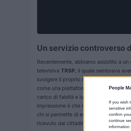
Un servizio controverso 
Recentemente, abbiamo assistito a un s
televisiva
TRSP
, il quale sembrava ave
svolgere il proprio ruolo istituzionale c
come una piattaforma che dovrebbe inf
People Ma
carico di falsità e luoghi comuni, appa
If you wish 
impressione è che non ci sia stata l’int
sensitive in
chi si permette di esprimere il proprio 
confirm you
continue se
ricevuto dai cittadini e nell’interesse e
information 