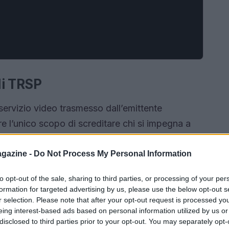
di TRSP
ervizio video trasmesso dall’emittente
re l’unico scopo di screditare chi si impegna a
on spirito critico e responsabilità. È sorprendente
ormare abbia invece trasmesso un editoriale
gazine -
Do Not Process My Personal Information
rentemente sotto indicazione di terzi. La nostra
to opt-out of the sale, sharing to third parties, or processing of your per
enzione di informare, ma piuttosto di attaccare
formation for targeted advertising by us, please use the below opt-out s
pensiero libero, sempre nel rispetto del mandato
r selection. Please note that after your opt-out request is processed y
eing interest-based ads based on personal information utilized by us or
sclusivo della comunità.
disclosed to third parties prior to your opt-out. You may separately opt-