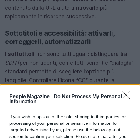
contenuto dalla URL aiuta a ritrovarlo più
rapidamente in ricerche successive.
Sottotitoli e accessibilità: attivarli,
correggerli, automatizzarli
I
sottotitoli
non sono tutti uguali: distinguere tra
SDH
(per non udenti, con effetti sonori) e “dialoghi”
standard permette di scegliere l’opzione più
leggibile. Controllare l’icona “CC” durante la
riproduzione e, su mobile, fissare la lingua preferita
People Magazine -
Do Not Process My Personal
nel profilo. Per migliorare la leggibilità, aumentare
Information
dimensione e contrasto nelle impostazioni di
accessibilità di sistema: l’app eredita spesso quelle
If you wish to opt-out of the sale, sharing to third parties, or
processing of your personal or sensitive information for
scelte. Se la sincronizzazione è fuori tempo,
targeted advertising by us, please use the below opt-out
mettere in pausa e riprendere la riproduzione
section to confirm your selection. Please note that after your