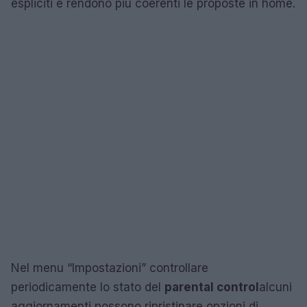
espliciti e rendono più coerenti le proposte in home.
Nel menu “Impostazioni” controllare
periodicamente lo stato del
parental control
alcuni
aggiornamenti possono ripristinare opzioni di