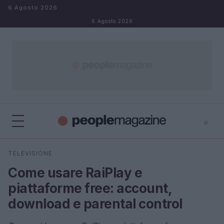
Salta al contenuto
6 Agosto 2026
6 Agosto 2026
⌕
⌕
×
TELEVISIONE
Cerca
Come usare RaiPlay e
piattaforme free: account,
download e parental control