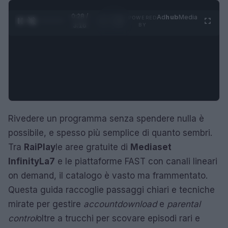
0:29 /
Ad
hub
Media
POWERED
1
/
4
3:16
BY
Rivedere un programma senza spendere nulla è
possibile, e spesso più semplice di quanto sembri.
Tra
RaiPlay
le aree gratuite di
Mediaset
Infinity
La7
e le piattaforme FAST con canali lineari
on demand, il catalogo è vasto ma frammentato.
Questa guida raccoglie passaggi chiari e tecniche
mirate per gestire
account
download
e
parental
control
oltre a trucchi per scovare episodi rari e