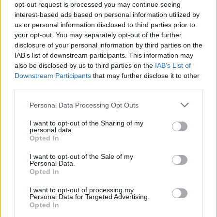
riallinea il flusso nel 90% dei casi; in alternativa,
opt-out request is processed you may continue seeing
interest-based ads based on personal information utilized by
passare da
Wi-Fi
a dati o viceversa forza un
us or personal information disclosed to third parties prior to
refresh della traccia.
your opt-out. You may separately opt-out of the further
disclosure of your personal information by third parties on the
Quando un titolo non offre sottotitoli, aggiungerlo ai
IAB’s list of downstream participants. This information may
preferiti e controllare entro 24-48 ore: alcune
also be disclosed by us to third parties on the
IAB’s List of
Downstream Participants
that may further disclose it to other
piattaforme caricano la traccia testuale dopo la
third parties.
messa in onda. Per contenuti in lingua originale,
Please note that this website/app uses one or more Google
Personal Data Processing Opt Outs
impostare italiano come “default” nel profilo e
services and may gather and store information including but
disattivare il
mix automatico
della lingua: evita
not limited to your visit or usage behaviour. You may click to
I want to opt-out of the Sharing of my
personal data.
switch indesiderati durante le maratone. Tenere
grant or deny consent to Google and its third-party tags to
Opted In
use your data for below specified purposes in below Google
una lista dei programmi con SDH affidabili è utile
consent section.
I want to opt-out of the Sale of my
per visioni in compagnia di persone con diverse
Personal Data.
Opted In
esigenze.
I want to opt-out of processing my
Personal Data for Targeted Advertising.
Workflow da 5 minuti: il recupero lampo
Opted In
pre-aperitivo