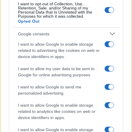
I want to opt-out of Collection, Use,
Retention, Sale, and/or Sharing of my
Preparare una routine riduce lo stress da scelta.
Personal Data that Is Unrelated with the
Purposes for which it was collected.
Check-list rapida: 1) aprire l’app con
login
Opted Out
biometrico; 2) entrare in “Continua a guardare”; 3)
se mancante, cercare per
titolo originale
o data; 4)
Google consents
aggiungere ai preferiti; 5) se disponibile, avviare
I want to allow Google to enable storage
download in qualità standard mentre si sceglie lo
related to advertising like cookies on web or
device identifiers in apps.
snack; 6) attivare sottotitoli “dialoghi”; 7) su TV,
trasmettere via Chromecast. Tempo medio: 3-5
I want to allow my user data to be sent to
minuti. Salvare due playlist tematiche (“News &
Google for online advertising purposes.
factual”, “Serie brevi”) consente di alternare durata
I want to allow Google to send me
e tono in base all’orario.
personalized advertising.
Per la gestione settimanale: ogni domenica
I want to allow Google to enable storage
related to analytics like cookies on web or
aggiornare app, svuotare cache, controllare
device identifiers in apps.
spazio
libero e rinnovare la coda dei download. Un
promemoria ricorrente sul telefono evita sorprese.
I want to allow Google to enable storage