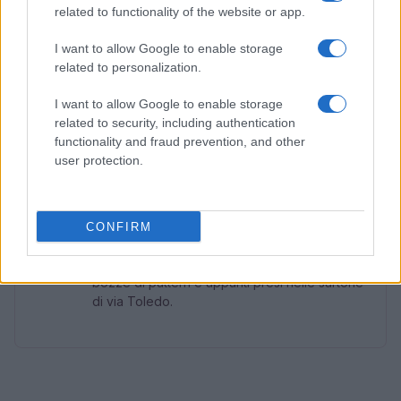
related to functionality of the website or app.
Con queste impostazioni, l’accesso ai contenuti
gratuiti diventa fluido, ordinato e pronto all’uso
I want to allow Google to enable storage
anche nelle giornate più dense.
related to personalization.
I want to allow Google to enable storage
related to security, including authentication
functionality and fraud prevention, and other
AUTORE
Matteo Pellegrino
user protection.
Matteo Pellegrino ha organizzato una sfilata
pop-up nei vicoli del Quartieri Spagnoli per
promuovere giovani designer; è editorialista
CONFIRM
moda che cura rubriche su artigianato e
tendenze locali. Nato a Napoli, conserva
bozze di pattern e appunti presi nelle sartorie
di via Toledo.