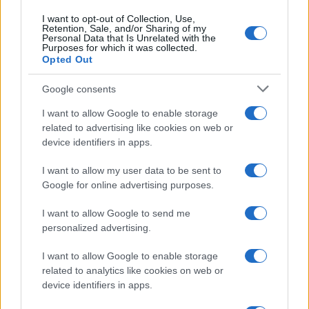
Continua a leggere
I want to opt-out of Collection, Use,
Retention, Sale, and/or Sharing of my
Personal Data that Is Unrelated with the
Purposes for which it was collected.
PEOPLE NEWS
Opted Out
Google consents
I want to allow Google to enable storage
related to advertising like cookies on web or
device identifiers in apps.
I want to allow my user data to be sent to
Google for online advertising purposes.
I want to allow Google to send me
personalized advertising.
Tai chi a impatto dolce per rafforzare core e postura
I want to allow Google to enable storage
Matteo Pellegrino · 8 Ago 2026
related to analytics like cookies on web or
device identifiers in apps.
PEOPLE NEWS