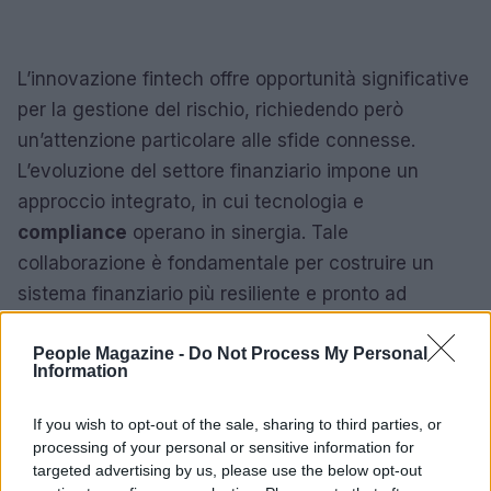
L’innovazione fintech offre opportunità significative
per la gestione del rischio, richiedendo però
un’attenzione particolare alle sfide connesse.
L’evoluzione del settore finanziario impone un
approccio integrato, in cui tecnologia e
compliance
operano in sinergia. Tale
collaborazione è fondamentale per costruire un
sistema finanziario più resiliente e pronto ad
affrontare le sfide future.
People Magazine -
Do Not Process My Personal
Information
AUTORE
If you wish to opt-out of the sale, sharing to third parties, or
AiAdhubMedia
processing of your personal or sensitive information for
targeted advertising by us, please use the below opt-out