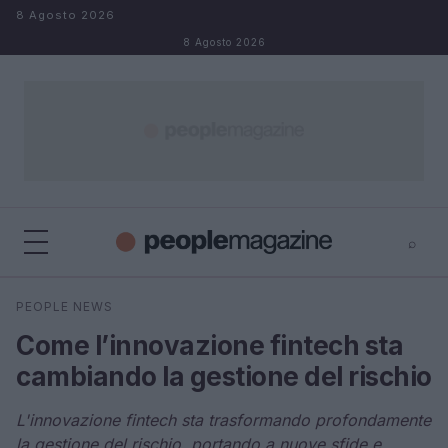
Salta al contenuto
8 Agosto 2026
8 Agosto 2026
⌕
⌕
×
PEOPLE NEWS
Cerca
Come l’innovazione fintech sta
cambiando la gestione del rischio
L'innovazione fintech sta trasformando profondamente
la gestione del rischio, portando a nuove sfide e