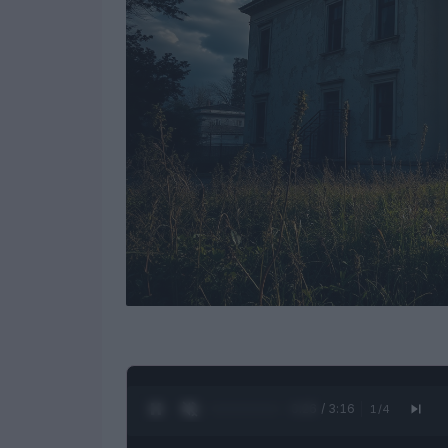
0:27 / 3:16
1
/
4