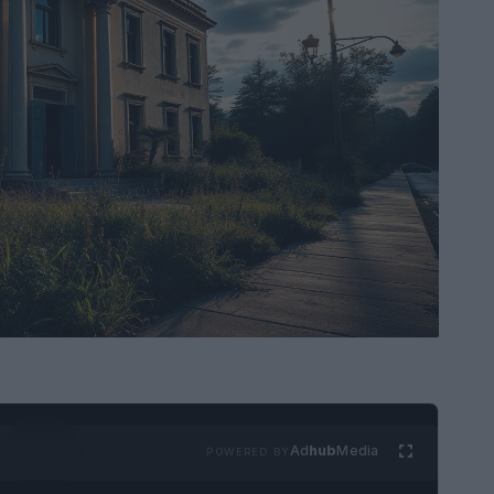
Ad
hub
Media
POWERED BY