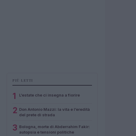
PIÙ LETTI
1
L’estate che ci insegna a fiorire
2
Don Antonio Mazzi: la vita e l’eredità
del prete di strada
3
Bologna, morte di Abderrahim Fakir:
autopsia e tensioni politiche