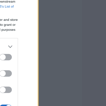
 downstream
B’s List of
er and store
to grant or
ed purposes