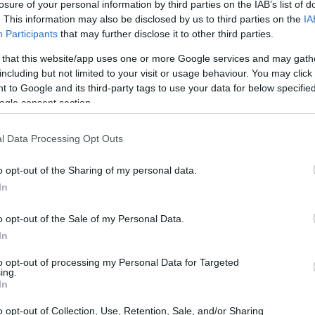
losure of your personal information by third parties on the IAB’s list of
. This information may also be disclosed by us to third parties on the
IA
Participants
that may further disclose it to other third parties.
 that this website/app uses one or more Google services and may gath
including but not limited to your visit or usage behaviour. You may click 
 to Google and its third-party tags to use your data for below specifi
ogle consent section.
l Data Processing Opt Outs
o opt-out of the Sharing of my personal data.
In
o opt-out of the Sale of my Personal Data.
In
e affascinante<\/h2>
to opt-out of processing my Personal Data for Targeted
ing.
In
presentano un segmento di mercato davvero
o opt-out of Collection, Use, Retention, Sale, and/or Sharing