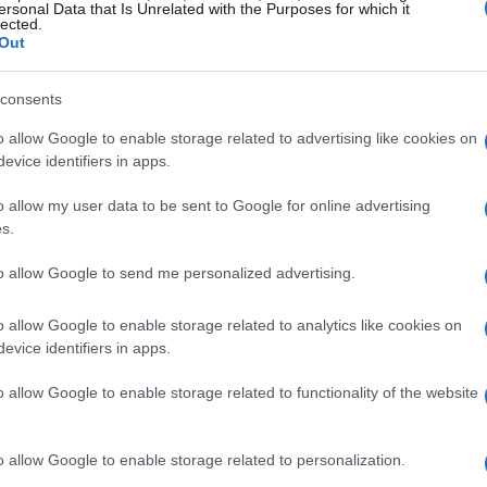
ersonal Data that Is Unrelated with the Purposes for which it
turale sono protagonisti. Il fenomeno del
lected.
Out
ato in espansione, dove gli acquirenti sono
, ma anche dalla sua narrativa. Prendi ad
consents
ostante sia stata il teatro di un omicidio, è
o allow Google to enable storage related to advertising like cookies on
ioni di dollari nel 2013 ed è stata trasformata
evice identifiers in apps.
 come anche il passato più oscuro possa
o allow my user data to be sent to Google for online advertising
embrare incredibile, ma cosa ci spinge a
s.
 tanto drammatiche?<\/p>
to allow Google to send me personalized advertising.
e la villetta di Cogne, al centro di uno dei
o allow Google to enable storage related to analytics like cookies on
aca. Messa all’asta con un prezzo base di circa
evice identifiers in apps.
stra come il mercato possa essere influenzato
o allow Google to enable storage related to functionality of the website
ndo, non cerca solo un immobile, ma una storia
iva con un passato che ha segnato
o allow Google to enable storage related to personalization.
ioso come il dolore possa trasformarsi in