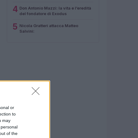
4
Don Antonio Mazzi: la vita e l’eredità
del fondatore di Exodus
5
Nicola Gratteri attacca Matteo
Salvini:
sonal or
ection to
ou may
 personal
out of the