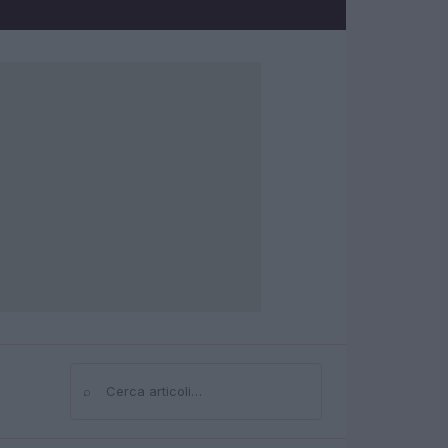
⌕
Cerca