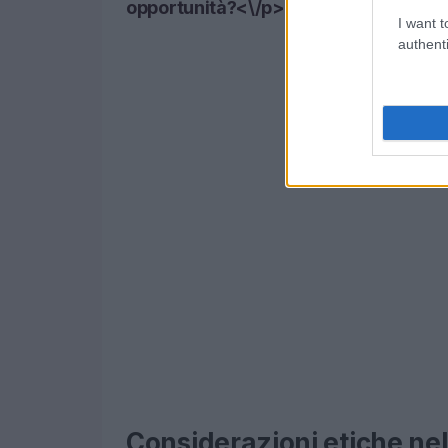
opportunità?<\/p>
I want t
authenti
Considerazioni etiche nel