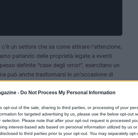
’è un settore che sa come attirare l’attenzione,
amo parlando delle proprietà legate a eventi
spesso definite “case degli orrori”, esercitano un
ma può anche trasformarsi in un’occasione di
a villa di Gianni Versace a Miami fino alla
abitazioni non sempre scoraggia gli acquirenti?
gazine -
Do Not Process My Personal Information
 incrementarne il valore. Ma quali sono i
to opt-out of the sale, sharing to third parties, or processing of your per
o così particolare? E come si può bilanciare
formation for targeted advertising by us, please use the below opt-out s
r le vittime?<\/p>
r selection. Please note that after your opt-out request is processed y
eing interest-based ads based on personal information utilized by us or
disclosed to third parties prior to your opt-out. You may separately opt-