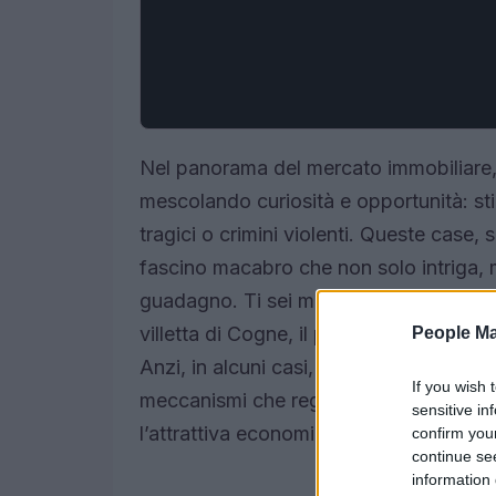
Nel panorama del mercato immobiliare, c
mescolando curiosità e opportunità: sti
tragici o crimini violenti. Queste case, 
fascino macabro che non solo intriga, 
guadagno. Ti sei mai chiesto come mai d
villetta di Cogne, il passato di queste 
People Ma
Anzi, in alcuni casi, sembra addirittura
If you wish 
meccanismi che regolano questo mercat
sensitive in
l’attrattiva economica con il rispetto pe
confirm you
continue se
information 