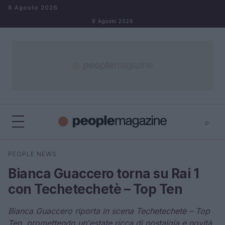
Salta al contenuto
8 Agosto 2026
8 Agosto 2026
⌕
⌕
×
PEOPLE NEWS
Cerca
Bianca Guaccero torna su Rai 1
con Techetechetè – Top Ten
Bianca Guaccero riporta in scena Techetechetè – Top
Ten, promettendo un'estate ricca di nostalgia e novità.