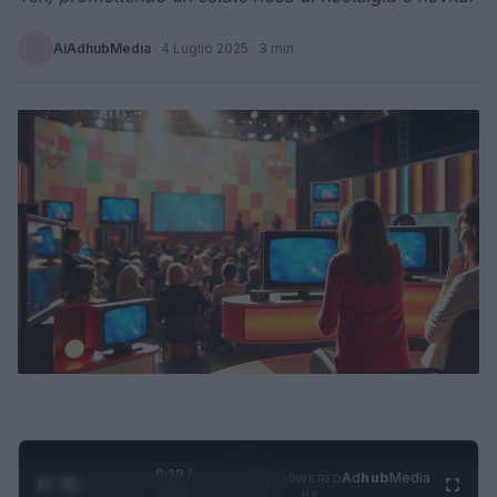
AiAdhubMedia
·
4 Luglio 2025
· 3 min
0:29 /
Ad
hub
Media
POWERED
1
/
4
3:16
BY