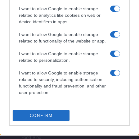
Note legali
I want to allow Google to enable storage
related to analytics like cookies on web or
device identifiers in apps.
peoplemagazine.it è una proprietà di AdHub Media S.r.l. — REA
I want to allow Google to enable storage
2729933
related to functionality of the website or app.
Copyright © 2026 · Edito da AdHub Media — Italia
Tutti i diritti riservati
I want to allow Google to enable storage
I contenuti sono curati dalla redazione con il supporto di strumenti digitali e
related to personalization.
realizzati in collaborazione con autori indipendenti.
I want to allow Google to enable storage
related to security, including authentication
functionality and fraud prevention, and other
user protection.
ITALIA
Casa Magazine
CONFIRM
Cineverse Magazine
Donne Magazine
Food Blog