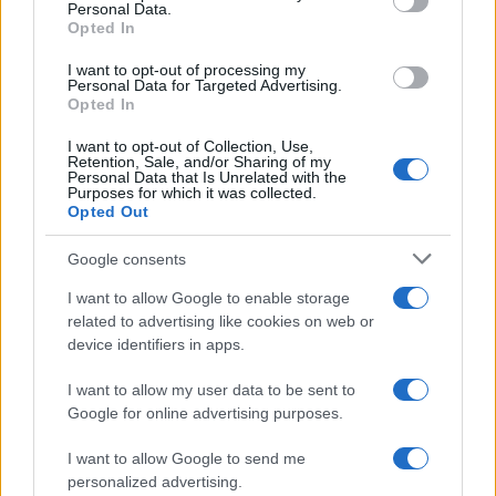
Personal Data.
Opted In
I want to opt-out of processing my
Tutto il gossip, senza filtri. News, televisione, chi-si-fa-
Personal Data for Targeted Advertising.
chi e candy.
Opted In
I want to opt-out of Collection, Use,
Retention, Sale, and/or Sharing of my
SEZIONI
Personal Data that Is Unrelated with the
Purposes for which it was collected.
People News
Opted Out
Televisione
Chi si fa chi
Google consents
Candy
I want to allow Google to enable storage
related to advertising like cookies on web or
MAGAZINE
device identifiers in apps.
Contattaci
I want to allow my user data to be sent to
Google for online advertising purposes.
LEGALE
Cookie Policy
I want to allow Google to send me
personalized advertising.
Privacy Policy