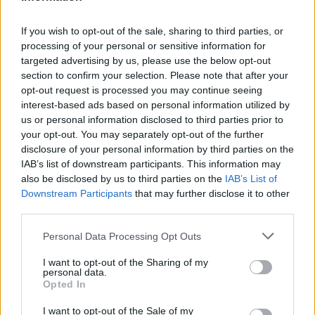
PIÙ LETTI
If you wish to opt-out of the sale, sharing to third parties, or
processing of your personal or sensitive information for
targeted advertising by us, please use the below opt-out
1
L’estate che ci insegna a fiorire
section to confirm your selection. Please note that after your
opt-out request is processed you may continue seeing
2
Achraf Khezar: il giovane modello siciliano che
interest-based ads based on personal information utilized by
conquista la moda internazionale
us or personal information disclosed to third parties prior to
your opt-out. You may separately opt-out of the further
3
Emma e la disavventura in ascensore: il video virale e
disclosure of your personal information by third parties on the
il nuovo look
IAB’s list of downstream participants. This information may
4
Ballando con le Stelle 2026: chi sostituirà Selvaggia
also be disclosed by us to third parties on the
IAB’s List of
Lucarelli e le novità clamorose
Downstream Participants
that may further disclose it to other
third parties.
5
Bologna, autopsia su Fakir: sangue nei polmoni e
schiacciamento
Please note that this website/app uses one or more Google
Personal Data Processing Opt Outs
services and may gather and store information including but
not limited to your visit or usage behaviour. You may click to
I want to opt-out of the Sharing of my
personal data.
grant or deny consent to Google and its third-party tags to
Opted In
use your data for below specified purposes in below Google
consent section.
I want to opt-out of the Sale of my