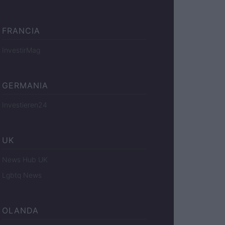
FRANCIA
InvestirMag
GERMANIA
Investieren24
UK
News Hub UK
Lgbtq News
OLANDA