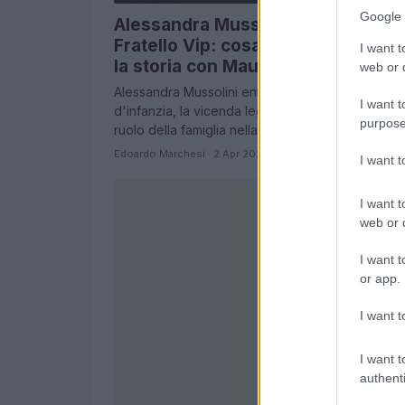
Google 
Alessandra Mussolini a Grande
Fratello Vip: cosa si nasconde die
I want t
la storia con Mauro Floriani
web or d
Alessandra Mussolini entra nella Casa: tra ricordi
I want t
d'infanzia, la vicenda legata a Mauro Floriani e il
purpose
ruolo della famiglia nella sua narrativa…
Edoardo Marchesi · 2 Apr 2026
I want 
I want t
web or d
I want t
or app.
I want t
I want t
authenti