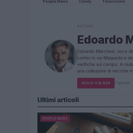
People News
Candy
Televisione
AUTORE
Edoardo 
Edoardo Marchesi, voce delle
corteo in via Maqueda e dec
verifiche sul campo. In re
una collezione di vecchie m
SEGUI VIA RSS
7 articoli
Ultimi articoli
PEOPLE NEWS