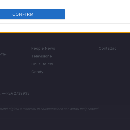
CONFIRM
SEZIONI
MAGAZINE
People News
Contattaci
-fa-
Televisione
Chi si fa chi
Candy
.l. — REA 2729933
enti digitali e realizzati in collaborazione con autori indipendenti.