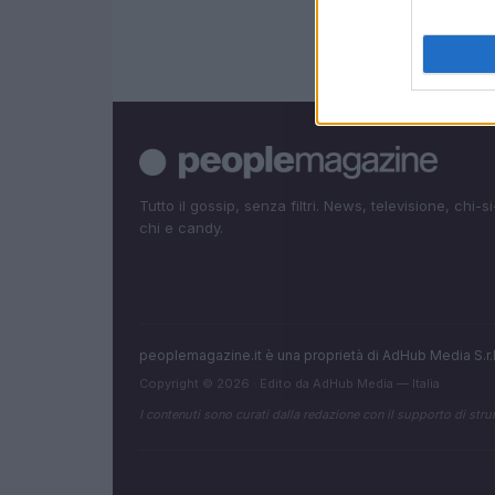
Tutto il gossip, senza filtri. News, televisione, chi-si
chi e candy.
peoplemagazine.it è una proprietà di AdHub Media S.r
Copyright © 2026 · Edito da AdHub Media — Italia
I contenuti sono curati dalla redazione con il supporto di strum