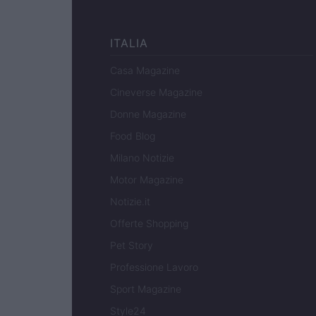
ITALIA
Casa Magazine
Cineverse Magazine
Donne Magazine
Food Blog
Milano Notizie
Motor Magazine
Notizie.it
Offerte Shopping
Pet Story
Professione Lavoro
Sport Magazine
Style24