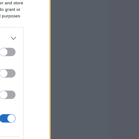
er and store
to grant or
ed purposes