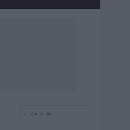
⌕
Cerca