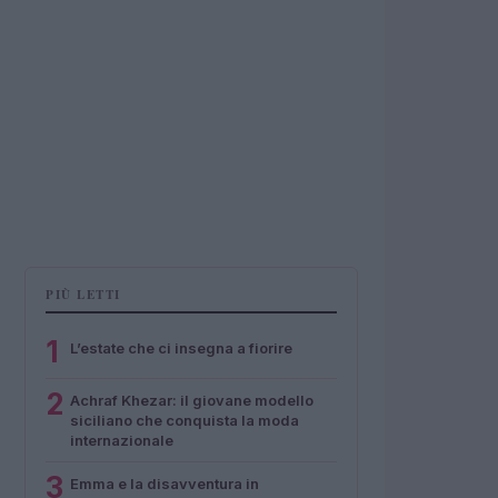
PIÙ LETTI
1
L’estate che ci insegna a fiorire
2
Achraf Khezar: il giovane modello
siciliano che conquista la moda
internazionale
3
Emma e la disavventura in