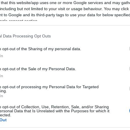
 that this website/app uses one or more Google services and may gath
including but not limited to your visit or usage behaviour. You may click 
 to Google and its third-party tags to use your data for below specifi
ogle consent section.
ro:
Grande Fratello Vip: eliminazione,
nomination e tensioni in studio
l Data Processing Opt Outs
Scontro tra Adriana Volpe e Alessandra Mussolini,
abbracci familiari e l'addio di Giovanni Calvario: il
ta
o opt-out of the Sharing of my personal data.
racconto completo della serata
In
Edoardo Marchesi · 4 Apr 2026
o opt-out of the Sale of my Personal Data.
In
to opt-out of processing my Personal Data for Targeted
ing.
In
o opt-out of Collection, Use, Retention, Sale, and/or Sharing
ersonal Data that Is Unrelated with the Purposes for which it
lected.
Out