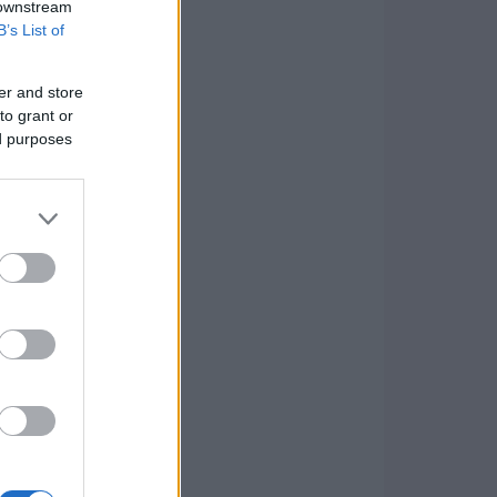
 downstream
B’s List of
er and store
to grant or
ed purposes