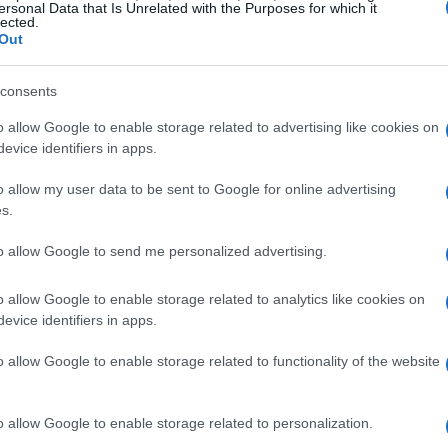
esteri che hanno introdotto limiti più rigorosi
ersonal Data that Is Unrelated with the Purposes for which it
lected.
L’app si propone come uno strumento europeo
Out
 ancora frammentato.
consents
progettata
o allow Google to enable storage related to advertising like cookies on
evice identifiers in apps.
ei certificati digitali già utilizzati in passato:
o allow my user data to be sent to Google for online advertising
i come il
passaporto
o la
carta d’identità
,
s.
ia anagrafica senza rivelare ulteriori
to allow Google to send me personalized advertising.
a base è semplice: dimostrare un requisito
 verificabile
che non contiene altri dati
o allow Google to enable storage related to analytics like cookies on
evice identifiers in apps.
a coniugare sicurezza e tutela della privacy,
o allow Google to enable storage related to functionality of the website
 privacy
o allow Google to enable storage related to personalization.