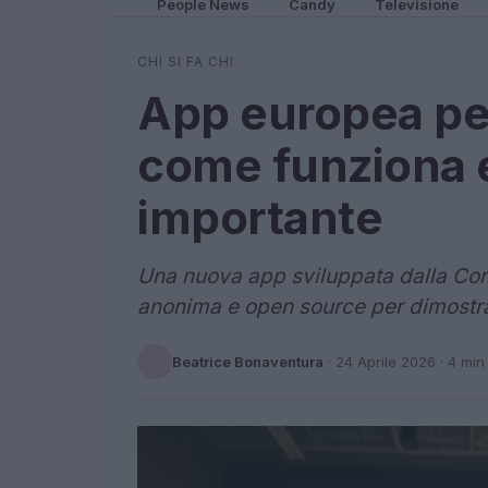
People News
Candy
Televisione
CHI SI FA CHI
App europea per 
come funziona 
importante
Una nuova app sviluppata dalla Co
anonima e open source per dimostrare
Beatrice Bonaventura
·
24 Aprile 2026
· 4 min