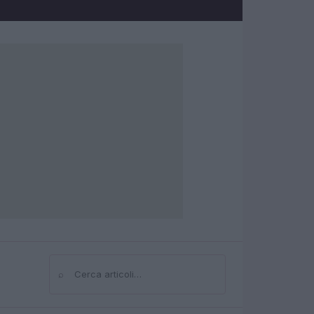
⌕
Cerca