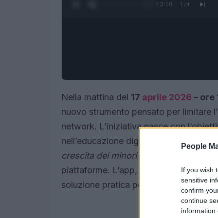
0:28 / 3:16
1
/
4
Nella mattina del
17
aprile 2026
– ore 
nuovo strumento pensato per limitare l’
network. L’iniziativa nasce con l’obiettiv
nell’educazione digitale: secondo la p
People Ma
crescita dei minori rimanga ai genitori
piattaforme. L’app, già sperimentata in
If you wish 
sensitive in
soluzione pratica per dimostrare l’età s
confirm you
continue se
information 