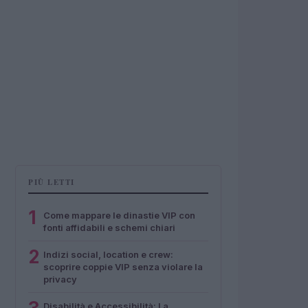
PIÙ LETTI
1
Come mappare le dinastie VIP con
fonti affidabili e schemi chiari
2
Indizi social, location e crew:
scoprire coppie VIP senza violare la
privacy
Disabilità e Accessibilità: La