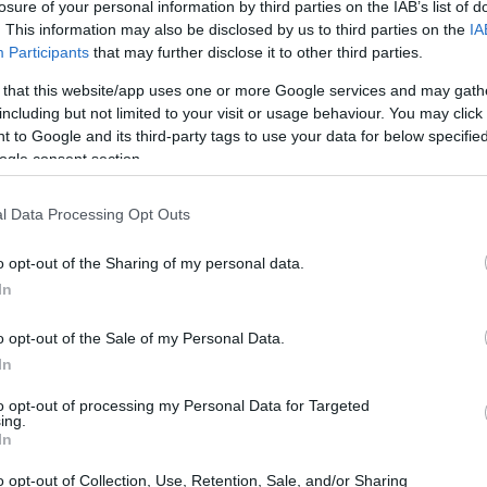
losure of your personal information by third parties on the IAB’s list of
. This information may also be disclosed by us to third parties on the
IA
Participants
that may further disclose it to other third parties.
 that this website/app uses one or more Google services and may gath
including but not limited to your visit or usage behaviour. You may click 
 to Google and its third-party tags to use your data for below specifi
ogle consent section.
l Data Processing Opt Outs
o opt-out of the Sharing of my personal data.
In
o opt-out of the Sale of my Personal Data.
In
Stati membri —
Italia
,
Francia
,
Spagna
,
Grecia
e
to opt-out of processing my Personal Data for Targeted
ing.
ratuitamente ai cittadini. L’iniziativa si inserisce
In
e tra giovani e mondo digitale, alimentato anche
o opt-out of Collection, Use, Retention, Sale, and/or Sharing