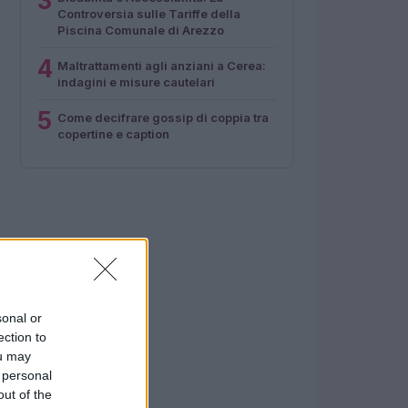
3
Controversia sulle Tariffe della
Piscina Comunale di Arezzo
4
Maltrattamenti agli anziani a Cerea:
indagini e misure cautelari
5
Come decifrare gossip di coppia tra
copertine e caption
sonal or
ection to
ou may
 personal
out of the