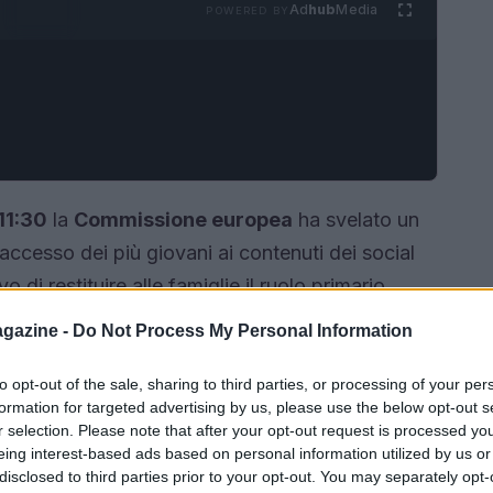
Ad
hub
Media
POWERED BY
11:30
la
Commissione europea
ha svelato un
accesso dei più giovani ai contenuti dei social
o di restituire alle famiglie il ruolo primario
residente, serve che
la responsabilità della
gazine -
Do Not Process My Personal Information
e non sia delegata esclusivamente alle
 alcuni Paesi, è stata presentata come una
to opt-out of the sale, sharing to third parties, or processing of your per
formation for targeted advertising by us, please use the below opt-out s
enza esporre dati sensibili.
r selection. Please note that after your opt-out request is processed y
eing interest-based ads based on personal information utilized by us or
disclosed to third parties prior to your opt-out. You may separately opt-