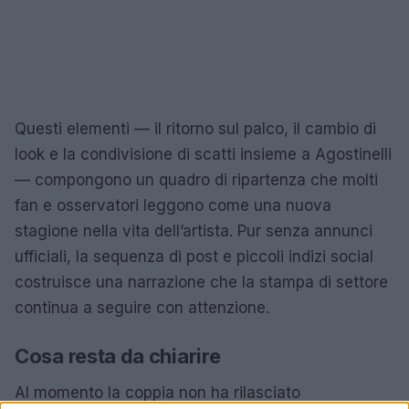
Questi elementi — il ritorno sul palco, il cambio di
look e la condivisione di scatti insieme a Agostinelli
— compongono un quadro di ripartenza che molti
fan e osservatori leggono come una nuova
stagione nella vita dell’artista. Pur senza annunci
ufficiali, la sequenza di post e piccoli indizi social
costruisce una narrazione che la stampa di settore
continua a seguire con attenzione.
Cosa resta da chiarire
Al momento la coppia non ha rilasciato