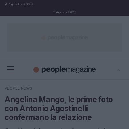
Salta al contenuto
9 Agosto 2026
9 Agosto 2026
⌕
⌕
×
PEOPLE NEWS
Cerca
Angelina Mango, le prime foto
con Antonio Agostinelli
confermano la relazione