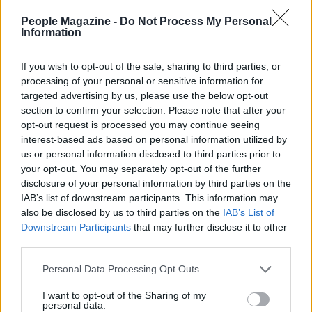
dichiarazioni formali: quello che abbiamo sono
People Magazine -
Do Not Process My Personal
immagini, tag e collegamenti professionali che
Information
indicano una frequentazione consolidata ma non
ancora trasformata in una conferma esplicita. Il
If you wish to opt-out of the sale, sharing to third parties, or
processing of your personal or sensitive information for
tempo e nuovi contenuti social o interviste
targeted advertising by us, please use the below opt-out
potrebbero chiarire la natura e l’eventuale
section to confirm your selection. Please note that after your
evoluzione del rapporto, ma intanto i segnali
opt-out request is processed you may continue seeing
interest-based ads based on personal information utilized by
pubblici offrono ai fan e ai media materiale
us or personal information disclosed to third parties prior to
sufficiente per raccontare questa fase della vita di
your opt-out. You may separately opt-out of the further
Angelina Mango
.
disclosure of your personal information by third parties on the
IAB’s list of downstream participants. This information may
also be disclosed by us to third parties on the
IAB’s List of
In sintesi, tra i
segni
più evidenti ci sono le foto in
Downstream Participants
that may further disclose it to other
bianco e nero, i precedenti scatti condivisi durante
third parties.
le vacanze, il legame professionale con l’entourage
Please note that this website/app uses one or more Google
Personal Data Processing Opt Outs
e il cambio di immagine della cantante, tutti
services and may gather and store information including but
elementi che, messi insieme, descrivono una
not limited to your visit or usage behaviour. You may click to
I want to opt-out of the Sharing of my
personal data.
grant or deny consent to Google and its third-party tags to
pagina nuova nella storia personale e artistica di