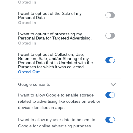
Opted In
use your data for below specified purposes in below Google
un’artista che continua a essere sotto i riflettori.
consent section.
I want to opt-out of the Sale of my
Personal Data.
Opted In
AUTORE
I want to opt-out of processing my
Personal Data for Targeted Advertising.
Ilaria Galli
Opted In
Ilaria Galli ha firmato il desk che ha svelato un
caso amministrativo triestino dopo accessi agli
I want to opt-out of Collection, Use,
Retention, Sale, and/or Sharing of my
atti al Municipio, sostenendo la linea editoriale
Personal Data that Is Unrelated with the
di rigore documentale. Editor di redazione, ha
Purposes for which it was collected.
Opted Out
un tratto unico: colleziona verbali storici del
Porto Vecchio.
Google consents
I want to allow Google to enable storage
related to advertising like cookies on web or
device identifiers in apps.
I want to allow my user data to be sent to
Google for online advertising purposes.