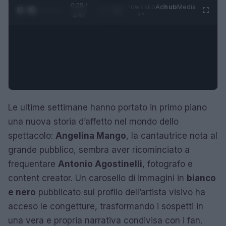
0:29 /
Ad
hub
Media
POWERED
1
/
4
1:47
BY
Le ultime settimane hanno portato in primo piano
una nuova storia d’affetto nel mondo dello
spettacolo:
Angelina Mango
, la cantautrice nota al
grande pubblico, sembra aver ricominciato a
frequentare
Antonio Agostinelli
, fotografo e
content creator. Un carosello di immagini in
bianco
e nero
pubblicato sul profilo dell’artista visivo ha
acceso le congetture, trasformando i sospetti in
una vera e propria narrativa condivisa con i fan.