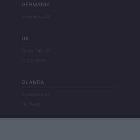
GERMANIA
Investieren24
UK
News Hub UK
Lgbtq News
OLANDA
Investeren 24
NL Newz