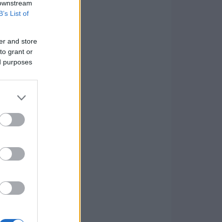
 downstream
B’s List of
er and store
to grant or
ed purposes