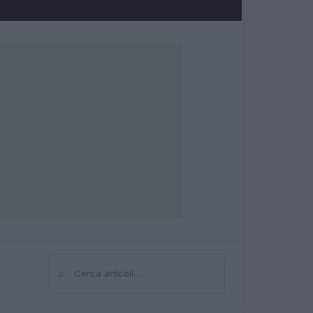
⌕
Cerca