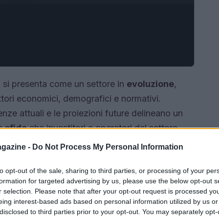
6 si presenta come un settore in
evoluzione
,
ttori economici, demografici e normativi.
enze attuali e le proiezioni future delineano un
le
sfide
che investitori e operatori del settore
uesto panorama complesso.
gazine -
Do Not Process My Personal Information
to opt-out of the sale, sharing to third parties, or processing of your per
formation for targeted advertising by us, please use the below opt-out s
r selection. Please note that after your opt-out request is processed y
eing interest-based ads based on personal information utilized by us or
disclosed to third parties prior to your opt-out. You may separately opt-