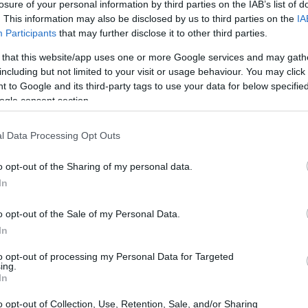
losure of your personal information by third parties on the IAB’s list of
. This information may also be disclosed by us to third parties on the
IA
Participants
that may further disclose it to other third parties.
 that this website/app uses one or more Google services and may gath
including but not limited to your visit or usage behaviour. You may click 
 to Google and its third-party tags to use your data for below specifi
ogle consent section.
l Data Processing Opt Outs
o opt-out of the Sharing of my personal data.
In
mobiliare: dati e tendenze
o opt-out of the Sale of my Personal Data.
biliare italiano ha mostrato segnali di ripresa
In
un incremento del
5,2%
nei prezzi degli immobili
to opt-out of processing my Personal Data for Targeted
nte. Questo trend è supportato da un aumento
ing.
In
0.000 transazioni
nel 2025, il numero più alto
o opt-out of Collection, Use, Retention, Sale, and/or Sharing
rino si confermano come i principali poli di