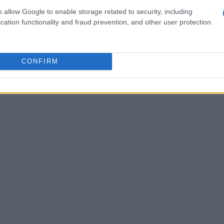
n eventuale aumento dei tassi da parte della
o allow Google to enable storage related to security, including
are la crescita dei prezzi e ridurre la domanda,
cation functionality and fraud prevention, and other user protection.
CONFIRM