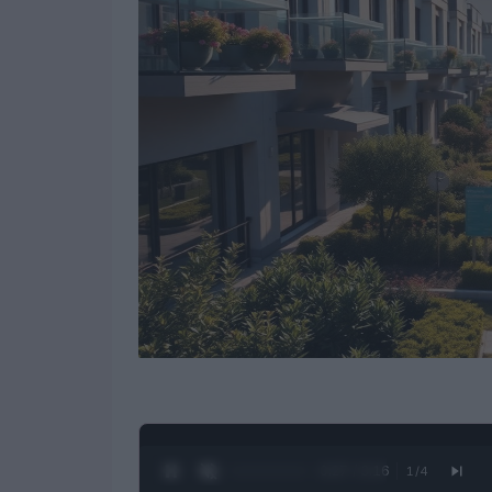
0:28 / 3:16
1
/
4