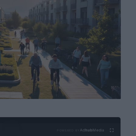
Ad
hub
Media
POWERED BY