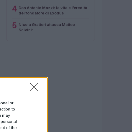
4
Don Antonio Mazzi: la vita e l’eredità
del fondatore di Exodus
5
Nicola Gratteri attacca Matteo
Salvini:
sonal or
ection to
ou may
 personal
out of the