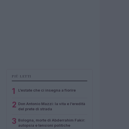
PIÙ LETTI
1
L’estate che ci insegna a fiorire
2
Don Antonio Mazzi: la vita e l’eredità
del prete di strada
3
Bologna, morte di Abderrahim Fakir:
autopsia e tensioni politiche