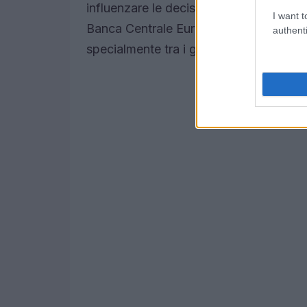
influenzare le decisioni di acquisto. U
I want t
Banca Centrale Europea potrebbe rallent
authenti
specialmente tra i giovani acquirenti.