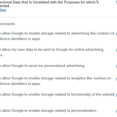
ersonal Data that Is Unrelated with the Purposes for which it
lected.
 oscillano tra il
3%
e il
7%
a seconda delle
Out
consents
strato una crescita significativa, con un aumento
o allow Google to enable storage related to advertising like cookies on
pinto dall’espansione dell’e-commerce e dalla
evice identifiers in apps.
ni per il 2026 indicano che la tendenza verso la
o allow my user data to be sent to Google for online advertising
ogica continuerà a influenzare la domanda di
s.
ente sulla sostenibilità e sull’efficienza
to allow Google to send me personalized advertising.
o allow Google to enable storage related to analytics like cookies on
patti sul settore immobiliare
evice identifiers in apps.
o allow Google to enable storage related to functionality of the website
asso di interesse e l’inflazione, giocano un ruolo
l mercato immobiliare. Attualmente, il tasso di
o allow Google to enable storage related to personalization.
orno al
3,5%
, un valore che potrebbe