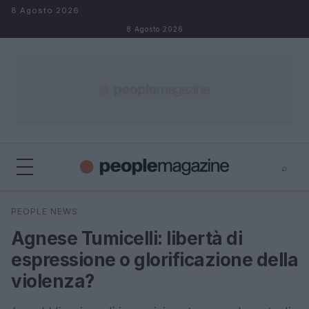
Salta al contenuto
8 Agosto 2026
8 Agosto 2026
⌕
⌕
×
PEOPLE NEWS
Cerca
Agnese Tumicelli: libertà di
espressione o glorificazione della
violenza?