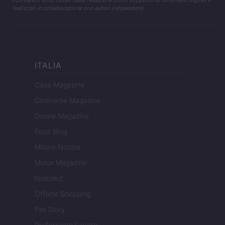
I contenuti sono curati dalla redazione con il supporto di strumenti digitali e
realizzati in collaborazione con autori indipendenti.
ITALIA
Casa Magazine
Cineverse Magazine
Donne Magazine
Food Blog
Milano Notizie
Motor Magazine
Notizie.it
Offerte Shopping
Pet Story
Professione Lavoro