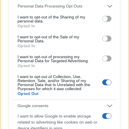
Please note that this website/app uses one or more Google
Personal Data Processing Opt Outs
services and may gather and store information including but
not limited to your visit or usage behaviour. You may click to
I want to opt-out of the Sharing of my
personal data.
grant or deny consent to Google and its third-party tags to
Opted In
use your data for below specified purposes in below Google
consent section.
I want to opt-out of the Sale of my
Personal Data.
Opted In
I want to opt-out of processing my
Personal Data for Targeted Advertising.
Opted In
I want to opt-out of Collection, Use,
Retention, Sale, and/or Sharing of my
Personal Data that Is Unrelated with the
Purposes for which it was collected.
Opted Out
Google consents
I want to allow Google to enable storage
related to advertising like cookies on web or
device identifiers in apps.