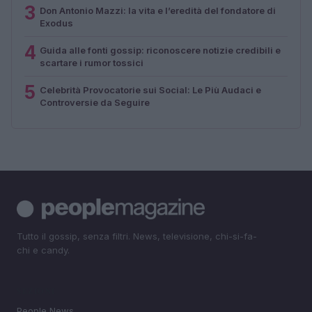
3
Don Antonio Mazzi: la vita e l’eredità del fondatore di
Exodus
4
Guida alle fonti gossip: riconoscere notizie credibili e
scartare i rumor tossici
5
Celebrità Provocatorie sui Social: Le Più Audaci e
Controversie da Seguire
Tutto il gossip, senza filtri. News, televisione, chi-si-fa-
chi e candy.
SEZIONI
People News