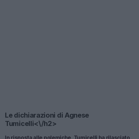
Le dichiarazioni di Agnese
Tumicelli<\/h2>
In risposta alle polemiche, Tumicelli ha rilasciato