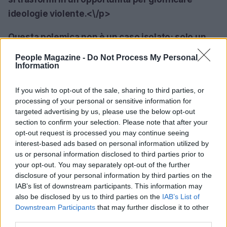
ideologie violente.<\/p>
Questa polemica non è un caso isolato; solo un
mese fa, un’altra controversia aveva coinvolto
People Magazine -
Do Not Process My Personal
studenti di destra dell’Università di Trento,
Information
dimostrando come il clima di tensione tra diverse
If you wish to opt-out of the sale, sharing to third parties, or
ideologie politiche possa sfociare in polemiche
processing of your personal or sensitive information for
accese. La questione della libertà di espressione
targeted advertising by us, please use the below opt-out
si intreccia così con la responsabilità sociale di
section to confirm your selection. Please note that after your
opt-out request is processed you may continue seeing
chi opera nell’ambito accademico, rendendo
interest-based ads based on personal information utilized by
necessaria una riflessione profonda sulla natura e
us or personal information disclosed to third parties prior to
i limiti di tale libertà. E tu, cosa ne pensi?<\/p>
your opt-out. You may separately opt-out of the further
disclosure of your personal information by third parties on the
IAB’s list of downstream participants. This information may
also be disclosed by us to third parties on the
IAB’s List of
Downstream Participants
that may further disclose it to other
AUTORE
AiAdhubMedia
third parties.