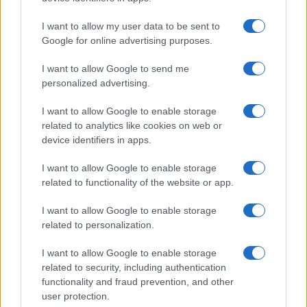
I want to allow my user data to be sent to
Continua a leggere
Google for online advertising purposes.
I want to allow Google to send me
PEOPLE NEWS
personalized advertising.
I want to allow Google to enable storage
related to analytics like cookies on web or
device identifiers in apps.
I want to allow Google to enable storage
related to functionality of the website or app.
I want to allow Google to enable storage
related to personalization.
I want to allow Google to enable storage
Tai chi a impatto dolce per rafforzare core e postura
related to security, including authentication
Matteo Pellegrino · 8 Ago 2026
functionality and fraud prevention, and other
user protection.