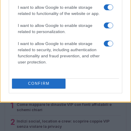
I want to allow Google to enable storage
related to functionality of the website or app.
I want to allow Google to enable storage
related to personalization.
I want to allow Google to enable storage
related to security, including authentication
Disabilità e Accessibilità: La Controversia sulle Tariffe
functionality and fraud prevention, and other
della Piscina Comunale di Arezzo
user protection.
Camilla Fiore · 5 Ago 2026
CONFIRM
PIÙ LETTI
1
Come mappare le dinastie VIP con fonti affidabili e
schemi chiari
2
Indizi social, location e crew: scoprire coppie VIP
senza violare la privacy