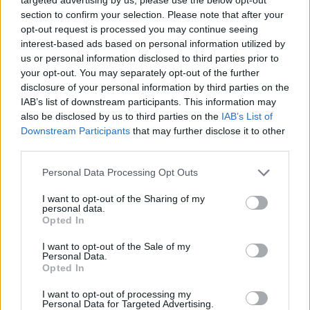
Continua a leggere
section to confirm your selection. Please note that after your
opt-out request is processed you may continue seeing
interest-based ads based on personal information utilized by
CHI SI FA CHI
us or personal information disclosed to third parties prior to
your opt-out. You may separately opt-out of the further
disclosure of your personal information by third parties on the
IAB’s list of downstream participants. This information may
also be disclosed by us to third parties on the
IAB’s List of
Downstream Participants
that may further disclose it to other
third parties.
Please note that this website/app uses one or more Google
Personal Data Processing Opt Outs
services and may gather and store information including but
not limited to your visit or usage behaviour. You may click to
I want to opt-out of the Sharing of my
personal data.
grant or deny consent to Google and its third-party tags to
Opted In
use your data for below specified purposes in below Google
Come mappare le dinastie VIP con fonti affidabili e
consent section.
I want to opt-out of the Sale of my
schemi chiari
Personal Data.
Opted In
Cristian Castiglioni · 7 Ago 2026
I want to opt-out of processing my
Personal Data for Targeted Advertising.
CHI SI FA CHI