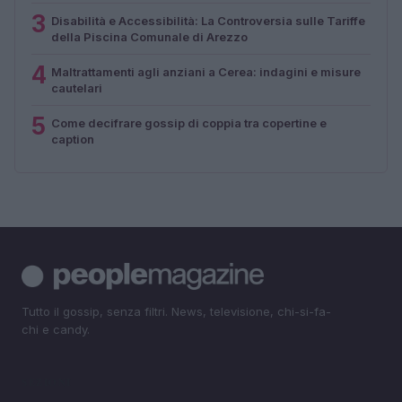
3
Disabilità e Accessibilità: La Controversia sulle Tariffe
della Piscina Comunale di Arezzo
4
Maltrattamenti agli anziani a Cerea: indagini e misure
cautelari
5
Come decifrare gossip di coppia tra copertine e
caption
Tutto il gossip, senza filtri. News, televisione, chi-si-fa-
chi e candy.
SEZIONI