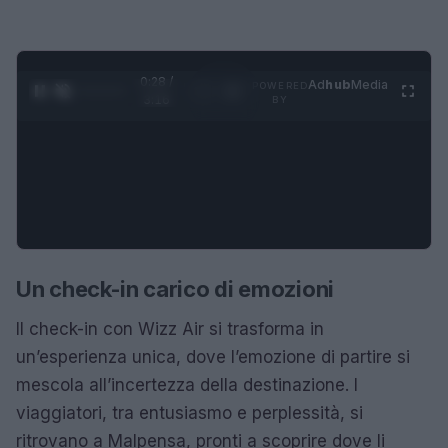
0:29 /
Ad
hub
Media
POWERED
1
/
4
3:16
BY
Un check-in carico di emozioni
Il check-in con Wizz Air si trasforma in
un’esperienza unica, dove l’emozione di partire si
mescola all’incertezza della destinazione. I
viaggiatori, tra entusiasmo e perplessità, si
ritrovano a Malpensa, pronti a scoprire dove li