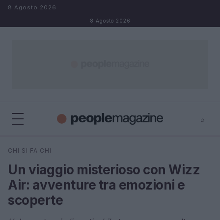
Salta al contenuto
8 Agosto 2026
8 Agosto 2026
⌕
⌕
×
CHI SI FA CHI
Cerca
Un viaggio misterioso con Wizz
Air: avventure tra emozioni e
scoperte