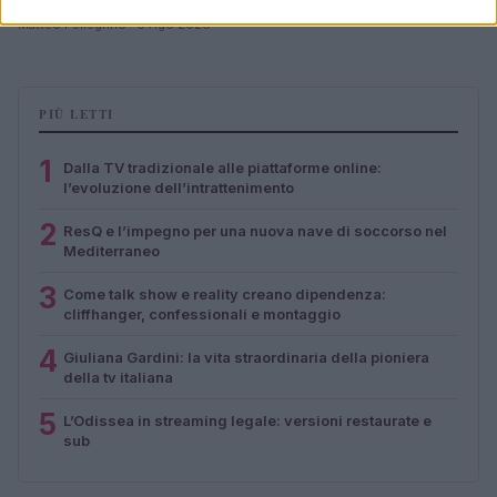
Matteo Pellegrino · 6 Ago 2026
PIÙ LETTI
1
Dalla TV tradizionale alle piattaforme online:
l’evoluzione dell’intrattenimento
2
ResQ e l’impegno per una nuova nave di soccorso nel
Mediterraneo
3
Come talk show e reality creano dipendenza:
cliffhanger, confessionali e montaggio
4
Giuliana Gardini: la vita straordinaria della pioniera
della tv italiana
5
L’Odissea in streaming legale: versioni restaurate e
sub