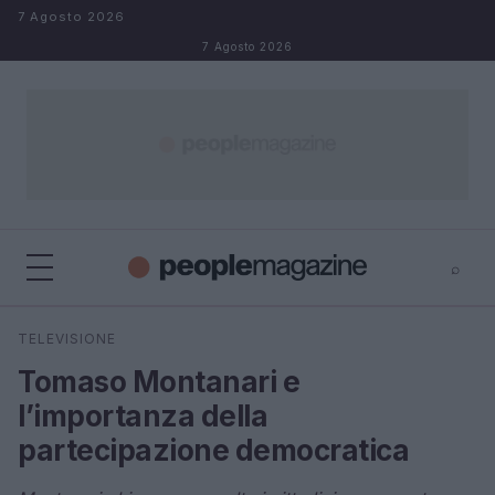
Salta al contenuto
7 Agosto 2026
7 Agosto 2026
⌕
⌕
×
TELEVISIONE
Cerca
Tomaso Montanari e
l’importanza della
partecipazione democratica