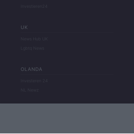
Investieren24
UK
News Hub UK
Lgbtq News
OLANDA
Investeren 24
NL Newz