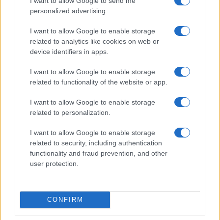
I want to allow Google to send me
personalized advertising.
ResQ e l’impegno per una nuova nave di soccorso nel
I want to allow Google to enable storage
Mediterraneo
related to analytics like cookies on web or
device identifiers in apps.
Camilla Fiore · 6 Ago 2026
I want to allow Google to enable storage
TELEVISIONE
related to functionality of the website or app.
I want to allow Google to enable storage
related to personalization.
I want to allow Google to enable storage
related to security, including authentication
functionality and fraud prevention, and other
user protection.
CONFIRM
Come talk show e reality creano dipendenza:
cliffhanger, confessionali e montaggio