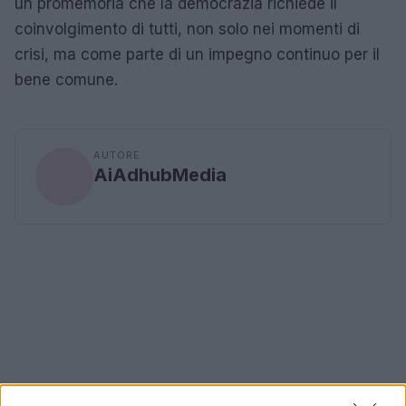
un promemoria che la democrazia richiede il
coinvolgimento di tutti, non solo nei momenti di
crisi, ma come parte di un impegno continuo per il
bene comune.
AUTORE
AiAdhubMedia