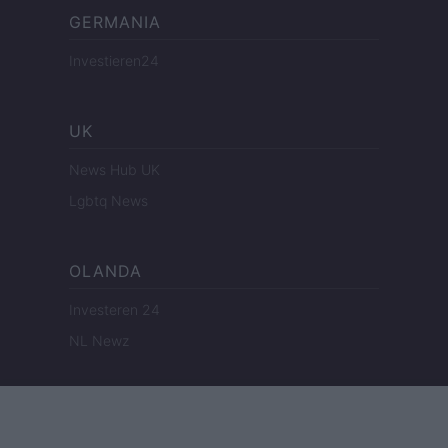
GERMANIA
Investieren24
UK
News Hub UK
Lgbtq News
OLANDA
Investeren 24
NL Newz