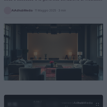
AiAdhubMedia
·
11 Maggio 2025
· 3 min
0:29 /
Ad
hub
Media
POWERED
1
/
4
2:02
BY