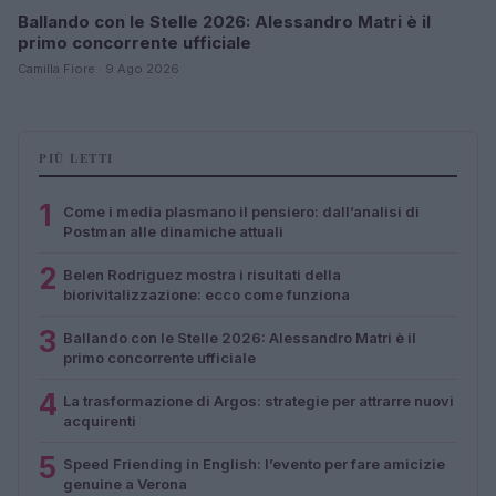
Ballando con le Stelle 2026: Alessandro Matri è il
primo concorrente ufficiale
Camilla Fiore · 9 Ago 2026
PIÙ LETTI
1
Come i media plasmano il pensiero: dall’analisi di
Postman alle dinamiche attuali
2
Belen Rodriguez mostra i risultati della
biorivitalizzazione: ecco come funziona
3
Ballando con le Stelle 2026: Alessandro Matri è il
primo concorrente ufficiale
4
La trasformazione di Argos: strategie per attrarre nuovi
acquirenti
5
Speed Friending in English: l’evento per fare amicizie
genuine a Verona