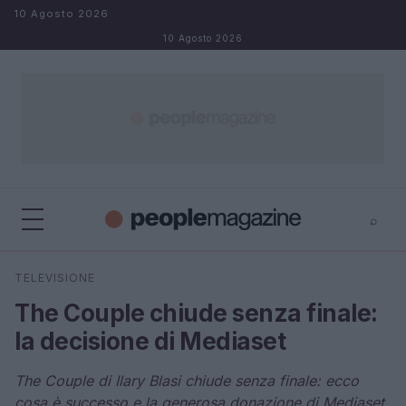
Salta al contenuto
10 Agosto 2026
10 Agosto 2026
⌕
⌕
×
TELEVISIONE
Cerca
The Couple chiude senza finale:
la decisione di Mediaset
The Couple di Ilary Blasi chiude senza finale: ecco
cosa è successo e la generosa donazione di Mediaset.