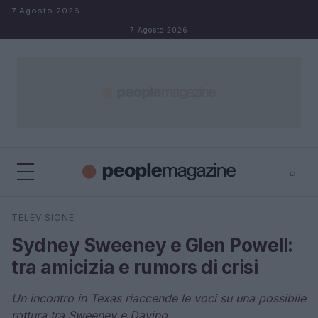
Salta al contenuto
7 Agosto 2026
7 Agosto 2026
⌕
⌕
×
TELEVISIONE
Cerca
Sydney Sweeney e Glen Powell:
tra amicizia e rumors di crisi
Un incontro in Texas riaccende le voci su una possibile
rottura tra Sweeney e Davino.