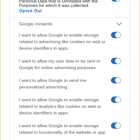
Personal Data that Is Unrelated with the
Purposes for which it was collected.
Opted Out
Google consents
I want to allow Google to enable storage
ResQ e l’impegno per una nuova nave di soccorso nel
related to advertising like cookies on web or
Mediterraneo
device identifiers in apps.
Camilla Fiore · 6 Ago 2026
I want to allow my user data to be sent to
TELEVISIONE
Google for online advertising purposes.
I want to allow Google to send me
personalized advertising.
I want to allow Google to enable storage
related to analytics like cookies on web or
device identifiers in apps.
I want to allow Google to enable storage
related to functionality of the website or app.