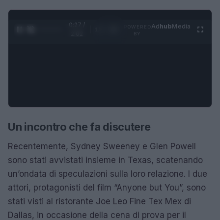
0:28 /
Ad
hub
Media
POWERED
1
/
4
2:02
BY
Un incontro che fa discutere
Recentemente, Sydney Sweeney e Glen Powell
sono stati avvistati insieme in Texas, scatenando
un’ondata di speculazioni sulla loro relazione. I due
attori, protagonisti del film “Anyone but You”, sono
stati visti al ristorante Joe Leo Fine Tex Mex di
Dallas, in occasione della cena di prova per il