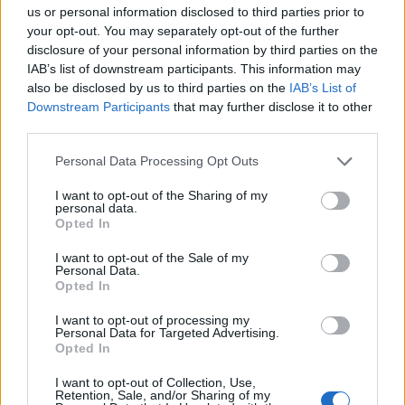
us or personal information disclosed to third parties prior to
your opt-out. You may separately opt-out of the further
disclosure of your personal information by third parties on the
IAB’s list of downstream participants. This information may
also be disclosed by us to third parties on the
IAB’s List of
Downstream Participants
that may further disclose it to other
third parties.
Please note that this website/app uses one or more Google
Personal Data Processing Opt Outs
services and may gather and store information including but
Dalla TV tradizionale alle piattaforme online:
not limited to your visit or usage behaviour. You may click to
I want to opt-out of the Sharing of my
l’evoluzione dell’intrattenimento
personal data.
grant or deny consent to Google and its third-party tags to
Opted In
Cristian Castiglioni · 6 Ago 2026
use your data for below specified purposes in below Google
consent section.
I want to opt-out of the Sale of my
TELEVISIONE
Personal Data.
Opted In
I want to opt-out of processing my
Personal Data for Targeted Advertising.
Opted In
I want to opt-out of Collection, Use,
Retention, Sale, and/or Sharing of my