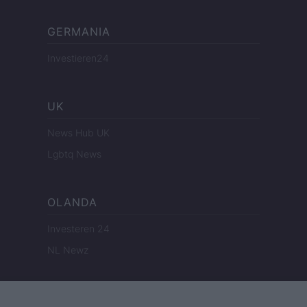
GERMANIA
Investieren24
UK
News Hub UK
Lgbtq News
OLANDA
Investeren 24
NL Newz