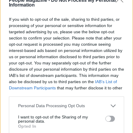
People Magazine -
Do Not Process My Personal
Information
If you wish to opt-out of the sale, sharing to third parties, or
processing of your personal or sensitive information for
targeted advertising by us, please use the below opt-out
section to confirm your selection. Please note that after your
opt-out request is processed you may continue seeing
interest-based ads based on personal information utilized by
us or personal information disclosed to third parties prior to
your opt-out. You may separately opt-out of the further
Continua a leggere
disclosure of your personal information by third parties on the
IAB’s list of downstream participants. This information may
also be disclosed by us to third parties on the
IAB’s List of
TELEVISIONE
Downstream Participants
that may further disclose it to other
third parties.
Please note that this website/app uses one or more Google
Personal Data Processing Opt Outs
services and may gather and store information including but
not limited to your visit or usage behaviour. You may click to
I want to opt-out of the Sharing of my
personal data.
grant or deny consent to Google and its third-party tags to
Opted In
use your data for below specified purposes in below Google