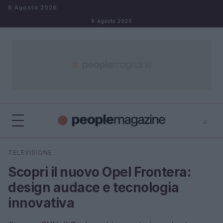
Salta al contenuto
8 Agosto 2026
8 Agosto 2026
⌕
⌕
×
TELEVISIONE
Cerca
Scopri il nuovo Opel Frontera:
design audace e tecnologia
innovativa