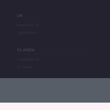
UK
News Hub UK
Lgbtq News
OLANDA
Investeren 24
NL Newz