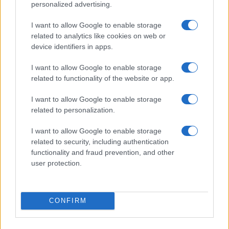
personalized advertising.
Speed Friending in English: l’evento per fare amicizie
I want to allow Google to enable storage
genuine a Verona
related to analytics like cookies on web or
Cristian Castiglioni · 7 Ago 2026
device identifiers in apps.
TELEVISIONE
I want to allow Google to enable storage
related to functionality of the website or app.
I want to allow Google to enable storage
related to personalization.
I want to allow Google to enable storage
related to security, including authentication
functionality and fraud prevention, and other
user protection.
CONFIRM
Boat People: la missione italiana che salvò centinaia di
profughi vietnamiti
Cristian Castiglioni · 7 Ago 2026