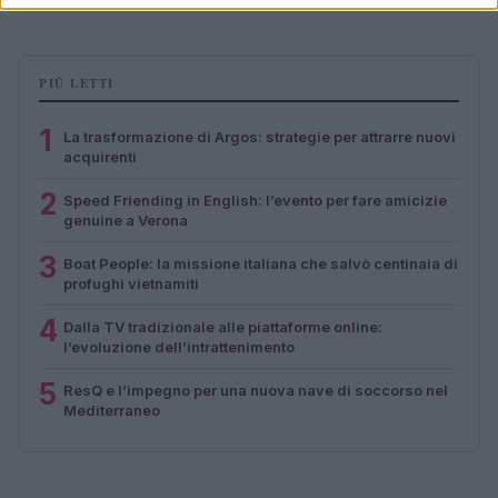
PIÙ LETTI
1
La trasformazione di Argos: strategie per attrarre nuovi
acquirenti
2
Speed Friending in English: l’evento per fare amicizie
genuine a Verona
3
Boat People: la missione italiana che salvò centinaia di
profughi vietnamiti
4
Dalla TV tradizionale alle piattaforme online:
l’evoluzione dell’intrattenimento
5
ResQ e l’impegno per una nuova nave di soccorso nel
Mediterraneo