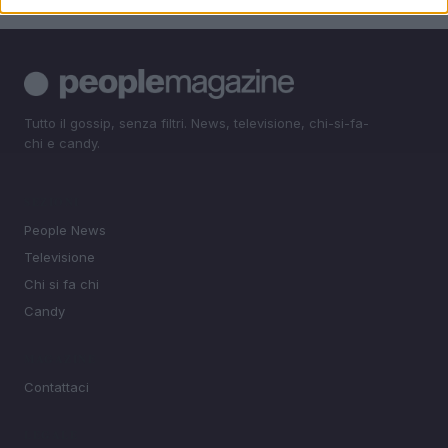
Tutto il gossip, senza filtri. News, televisione, chi-si-fa-
chi e candy.
SEZIONI
People News
Televisione
Chi si fa chi
Candy
MAGAZINE
Contattaci
LEGALE