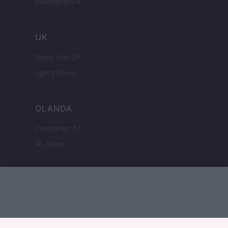
Investieren24
UK
News Hub UK
Lgbtq News
OLANDA
Investeren 24
NL Newz