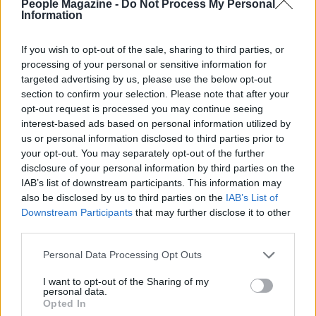
People Magazine -
Do Not Process My Personal
Information
If you wish to opt-out of the sale, sharing to third parties, or
processing of your personal or sensitive information for
targeted advertising by us, please use the below opt-out
section to confirm your selection. Please note that after your
opt-out request is processed you may continue seeing
Natalia Paragoni annuncia l’ultima chemioterapia: la
interest-based ads based on personal information utilized by
fine del percorso è vicina
us or personal information disclosed to third parties prior to
Matteo Pellegrino · 10 Ago 2026
your opt-out. You may separately opt-out of the further
disclosure of your personal information by third parties on the
PEOPLE NEWS
IAB’s list of downstream participants. This information may
also be disclosed by us to third parties on the
IAB’s List of
Downstream Participants
that may further disclose it to other
third parties.
Please note that this website/app uses one or more Google
Personal Data Processing Opt Outs
services and may gather and store information including but
not limited to your visit or usage behaviour. You may click to
I want to opt-out of the Sharing of my
personal data.
grant or deny consent to Google and its third-party tags to
Opted In
use your data for below specified purposes in below Google