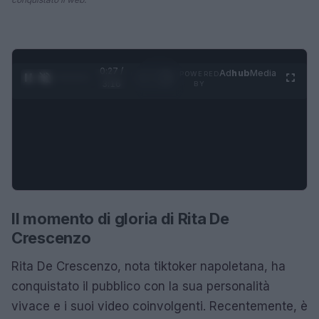
0:28 /
Ad
hub
Media
POWERED
1
/
4
3:16
BY
Il momento di gloria di Rita De
Crescenzo
Rita De Crescenzo, nota tiktoker napoletana, ha
conquistato il pubblico con la sua personalità
vivace e i suoi video coinvolgenti. Recentemente, è