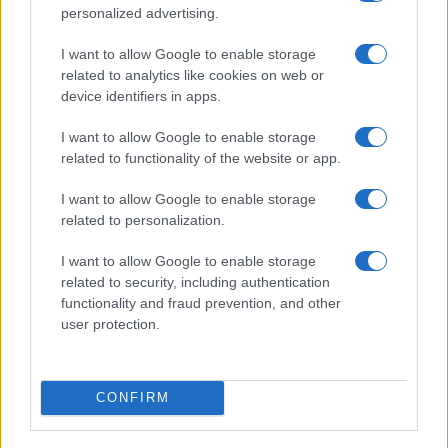
bitcoin
personalized advertising.
Cristian Castiglioni · 8 Ago 2026
I want to allow Google to enable storage
related to analytics like cookies on web or
device identifiers in apps.
PIÙ LETTI
I want to allow Google to enable storage
1
L’estate che ci insegna a fiorire
related to functionality of the website or app.
2
I want to allow Google to enable storage
Don Antonio Mazzi: la vita e l’eredità del prete di strada
related to personalization.
3
Don Antonio Mazzi: la vita e l’eredità del fondatore di
I want to allow Google to enable storage
Exodus
related to security, including authentication
4
functionality and fraud prevention, and other
Guida alle fonti gossip: riconoscere notizie credibili e
scartare i rumor tossici
user protection.
5
Bologna, morte di Abderrahim Fakir: autopsia e
tensioni politiche
CONFIRM