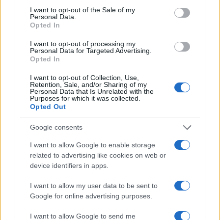
consent section.
I want to opt-out of the Sale of my
Personal Data.
Opted In
Tai chi a impatto dolce per rafforzare core e postura
I want to opt-out of processing my
Personal Data for Targeted Advertising.
Matteo Pellegrino · 8 Ago 2026
Opted In
PEOPLE NEWS
I want to opt-out of Collection, Use,
Retention, Sale, and/or Sharing of my
Personal Data that Is Unrelated with the
Purposes for which it was collected.
Opted Out
Google consents
I want to allow Google to enable storage
related to advertising like cookies on web or
device identifiers in apps.
I want to allow my user data to be sent to
Google for online advertising purposes.
Coldcard: l’attacco informatico che ha rubato 1600
I want to allow Google to send me