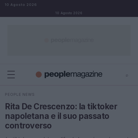
Salta al contenuto
10 Agosto 2026
10 Agosto 2026
⌕
⌕
×
PEOPLE NEWS
Cerca
Rita De Crescenzo: la tiktoker
napoletana e il suo passato
controverso