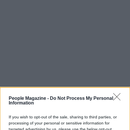
Cosa può cambiare nelle prossime
People Magazine -
Do Not Process My Personal
Information
settimane
La presenza di un personaggio divisivo come
If you wish to opt-out of the sale, sharing to third parties, or
processing of your personal or sensitive information for
Alessandra Mussolini
può diventare un elemento
targeted advertising by us, please use the below opt-out