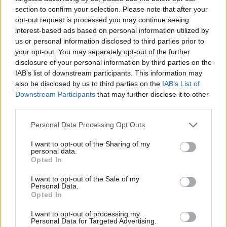
motore per la narrazione del
Grande Fratello Vip
:
section to confirm your selection. Please note that after your
da un lato alimenta dibattiti e interesse, dall’altro
opt-out request is processed you may continue seeing
interest-based ads based on personal information utilized by
richiede gestione e regole chiare da parte della
us or personal information disclosed to third parties prior to
produzione. Le nomination aperte e i volti già in
your opt-out. You may separately opt-out of the further
evidenza suggeriscono che le dinamiche tra
disclosure of your personal information by third parties on the
IAB’s list of downstream participants. This information may
concorrenti, unite al giudizio del pubblico,
also be disclosed by us to third parties on the
IAB’s List of
decideranno chi resterà al centro e chi invece
Downstream Participants
that may further disclose it to other
affronterà la prova del televoto. Tra tensioni,
third parties.
alleanze e rivelazioni piccanti, il percorso del reality
Please note that this website/app uses one or more Google
Personal Data Processing Opt Outs
promette ulteriori momenti di dibattito e attenzione
services and may gather and store information including but
not limited to your visit or usage behaviour. You may click to
I want to opt-out of the Sharing of my
mediatica.
personal data.
grant or deny consent to Google and its third-party tags to
Opted In
use your data for below specified purposes in below Google
consent section.
I want to opt-out of the Sale of my
Personal Data.
AUTORE
Opted In
AiAdhubMedia
I want to opt-out of processing my
Personal Data for Targeted Advertising.