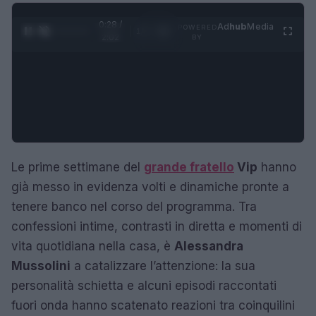
0:29 /
Ad
hub
Media
POWERED
1
/
4
2:02
BY
Le prime settimane del
grande fratello
Vip
hanno
già messo in evidenza volti e dinamiche pronte a
tenere banco nel corso del programma. Tra
confessioni intime, contrasti in diretta e momenti di
vita quotidiana nella casa, è
Alessandra
Mussolini
a catalizzare l’attenzione: la sua
personalità schietta e alcuni episodi raccontati
fuori onda hanno scatenato reazioni tra coinquilini