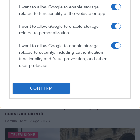
Continua a leggere
I want to allow Google to enable storage
related to functionality of the website or app.
TELEVISIONE
I want to allow Google to enable storage
related to personalization.
I want to allow Google to enable storage
related to security, including authentication
functionality and fraud prevention, and other
user protection.
CONFIRM
La trasformazione di Argos: strategie per attrarre
nuovi acquirenti
Camilla Fiore · 7 Ago 2026
TELEVISIONE