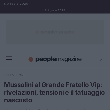
Salta al contenuto
8 Agosto 2026
8 Agosto 2026
⌕
⌕
×
TELEVISIONE
Cerca
Mussolini al Grande Fratello Vip:
rivelazioni, tensioni e il tatuaggio
nascosto