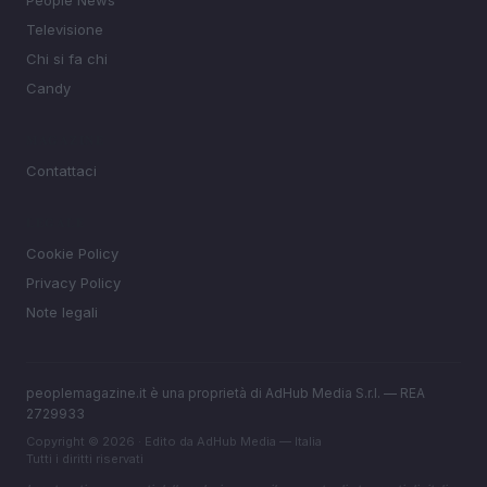
People News
Televisione
Chi si fa chi
Candy
MAGAZINE
Contattaci
LEGALE
Cookie Policy
Privacy Policy
Note legali
peoplemagazine.it è una proprietà di AdHub Media S.r.l. — REA
2729933
Copyright © 2026 · Edito da AdHub Media — Italia
Tutti i diritti riservati