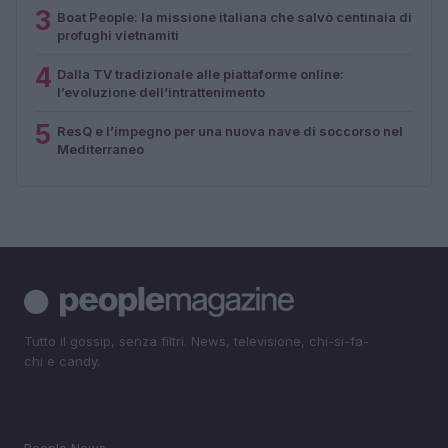
3
Boat People: la missione italiana che salvò centinaia di
profughi vietnamiti
4
Dalla TV tradizionale alle piattaforme online:
l’evoluzione dell’intrattenimento
5
ResQ e l’impegno per una nuova nave di soccorso nel
Mediterraneo
Tutto il gossip, senza filtri. News, televisione, chi-si-fa-
chi e candy.
SEZIONI