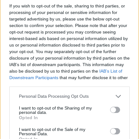
If you wish to opt-out of the sale, sharing to third parties, or
La trasformazione di Argos: strategie per attrarre
processing of your personal or sensitive information for
nuovi acquirenti
targeted advertising by us, please use the below opt-out
Camilla Fiore · 7 Ago 2026
section to confirm your selection. Please note that after your
opt-out request is processed you may continue seeing
TELEVISIONE
interest-based ads based on personal information utilized by
us or personal information disclosed to third parties prior to
your opt-out. You may separately opt-out of the further
disclosure of your personal information by third parties on the
IAB’s list of downstream participants. This information may
also be disclosed by us to third parties on the
IAB’s List of
Downstream Participants
that may further disclose it to other
third parties.
Please note that this website/app uses one or more Google
Personal Data Processing Opt Outs
services and may gather and store information including but
not limited to your visit or usage behaviour. You may click to
I want to opt-out of the Sharing of my
personal data.
grant or deny consent to Google and its third-party tags to
Opted In
Speed Friending in English: l’evento per fare amicizie
use your data for below specified purposes in below Google
genuine a Verona
consent section.
I want to opt-out of the Sale of my
Personal Data.
Cristian Castiglioni · 7 Ago 2026
Opted In