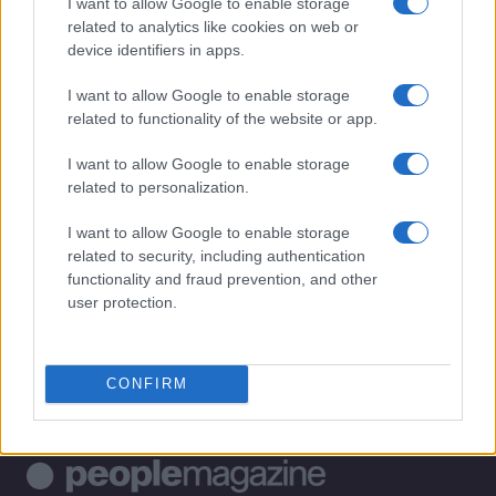
I want to allow Google to enable storage
related to analytics like cookies on web or
1
La trasformazione di Argos: strategie per attrarre nuovi
device identifiers in apps.
acquirenti
2
I want to allow Google to enable storage
Speed Friending in English: l’evento per fare amicizie
genuine a Verona
related to functionality of the website or app.
3
Boat People: la missione italiana che salvò centinaia di
I want to allow Google to enable storage
profughi vietnamiti
related to personalization.
4
Dalla TV tradizionale alle piattaforme online:
I want to allow Google to enable storage
l’evoluzione dell’intrattenimento
related to security, including authentication
functionality and fraud prevention, and other
5
ResQ e l’impegno per una nuova nave di soccorso nel
user protection.
Mediterraneo
CONFIRM