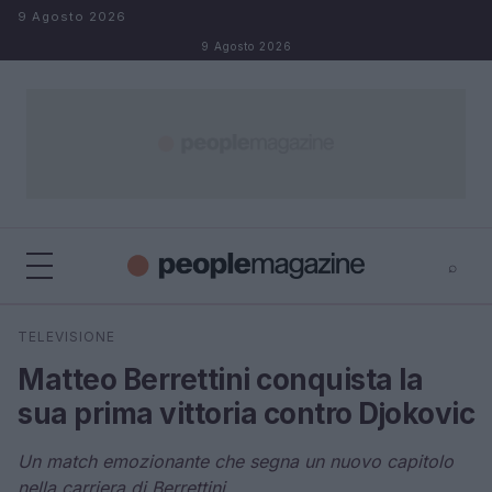
Salta al contenuto
9 Agosto 2026
9 Agosto 2026
⌕
⌕
×
TELEVISIONE
Cerca
Matteo Berrettini conquista la
sua prima vittoria contro Djokovic
Un match emozionante che segna un nuovo capitolo
nella carriera di Berrettini