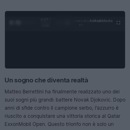
0:28 /
Ad
hub
Media
POWERED
1
/
4
3:16
BY
Un sogno che diventa realtà
Matteo Berrettini ha finalmente realizzato uno dei
suoi sogni più grandi: battere Novak Djokovic. Dopo
anni di sfide contro il campione serbo, l’azzurro è
riuscito a conquistare una vittoria storica al Qatar
ExxonMobil Open. Questo trionfo non è solo un