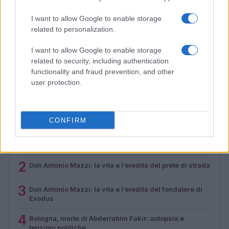
I want to allow Google to enable storage
related to personalization.
I want to allow Google to enable storage
La sfida di ResQ per riprendere le operazioni di
related to security, including authentication
soccorso dopo il ciclone Harry
functionality and fraud prevention, and other
Cristian Castiglioni · 6 Ago 2026
user protection.
PIÙ LETTI
CONFIRM
1
L’estate che ci insegna a fiorire
2
Don Antonio Mazzi: la vita e l’eredità del prete di strada
3
Don Antonio Mazzi: la vita e l’eredità del fondatore di
Exodus
4
Bologna, morte di Abderrahim Fakir: autopsia e
tensioni politiche