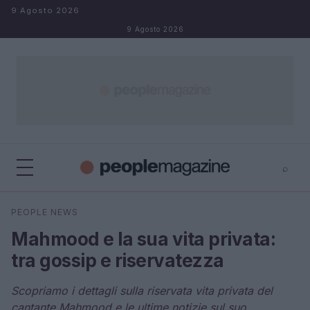
Salta al contenuto
9 Agosto 2026
9 Agosto 2026
⌕
⌕
×
PEOPLE NEWS
Cerca
Mahmood e la sua vita privata:
tra gossip e riservatezza
Scopriamo i dettagli sulla riservata vita privata del
cantante Mahmood e le ultime notizie sul suo