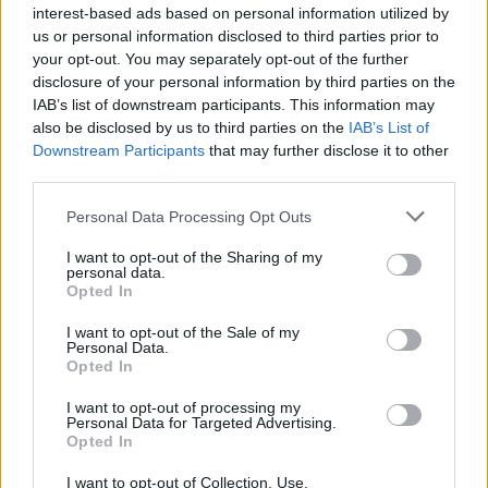
PEOPLE NEWS
interest-based ads based on personal information utilized by
us or personal information disclosed to third parties prior to
your opt-out. You may separately opt-out of the further
disclosure of your personal information by third parties on the
IAB’s list of downstream participants. This information may
also be disclosed by us to third parties on the
IAB’s List of
Downstream Participants
that may further disclose it to other
third parties.
Please note that this website/app uses one or more Google
Personal Data Processing Opt Outs
services and may gather and store information including but
not limited to your visit or usage behaviour. You may click to
I want to opt-out of the Sharing of my
personal data.
grant or deny consent to Google and its third-party tags to
Opted In
use your data for below specified purposes in below Google
Tai chi a impatto dolce per rafforzare core e postura
consent section.
I want to opt-out of the Sale of my
Matteo Pellegrino · 8 Ago 2026
Personal Data.
Opted In
PEOPLE NEWS
I want to opt-out of processing my
Personal Data for Targeted Advertising.
Opted In
I want to opt-out of Collection, Use,