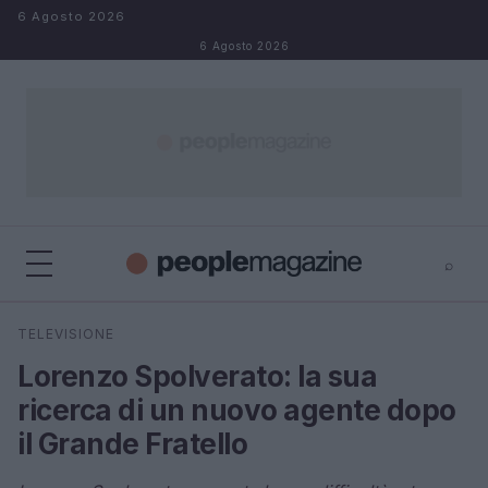
Salta al contenuto
6 Agosto 2026
6 Agosto 2026
⌕
⌕
×
TELEVISIONE
Cerca
Lorenzo Spolverato: la sua
ricerca di un nuovo agente dopo
il Grande Fratello