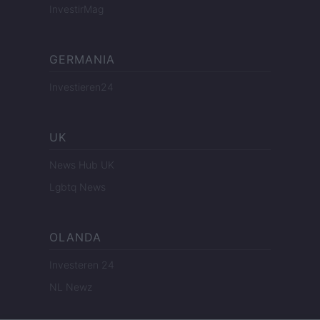
InvestirMag
GERMANIA
Investieren24
UK
News Hub UK
Lgbtq News
OLANDA
Investeren 24
NL Newz