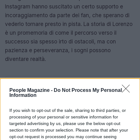
Instagram hanno suscitato un certo supporto e
incoraggiamento da parte dei fan, che sperano di
vederlo tornare presto in pista. La storia di Lorenzo
è un promemoria di come il percorso verso il
successo sia spesso irto di ostacoli, ma con
pazienza e perseveranza, i sogni possono
diventare realtà.
AUTORE
People Magazine -
Do Not Process My Personal
AiAdhubMedia
Information
If you wish to opt-out of the sale, sharing to third parties, or
processing of your personal or sensitive information for
targeted advertising by us, please use the below opt-out
section to confirm your selection. Please note that after your
opt-out request is processed you may continue seeing