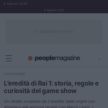
Salta al contenuto
8 Agosto 2026
8 Agosto 2026
⌕
⌕
×
TELEVISIONE
Cerca
L’eredità di Rai 1: storia, regole e
curiosità del game show
Un ritratto completo de L'eredità: dalle origini con
Amadeus alle edizioni recenti con Marco Liorni, i