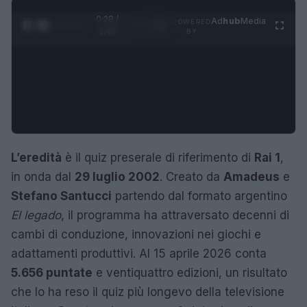
0:29 /
Ad
hub
Media
POWERED
1
/
4
1:47
BY
L’eredità
è il quiz preserale di riferimento di
Rai 1
,
in onda dal
29 luglio 2002
. Creato da
Amadeus
e
Stefano Santucci
partendo dal formato argentino
El legado
, il programma ha attraversato decenni di
cambi di conduzione, innovazioni nei giochi e
adattamenti produttivi. Al 15 aprile 2026 conta
5.656 puntate
e ventiquattro edizioni, un risultato
che lo ha reso il quiz più longevo della televisione