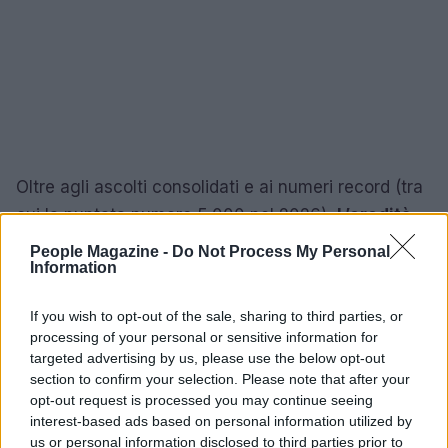
Oltre agli ascolti consolidati e ai numeri record (tra
cui la puntata numero 5.000 nel 2026),
L’eredità
ha generato prodotti collaterali come giochi in
People Magazine -
Do Not Process My Personal
Information
scatola, app e un videogioco del 2003,
contribuendo a creare un vero e proprio fenomeno
If you wish to opt-out of the sale, sharing to third parties, or
popolare. La ghigliottina è stata firmata da ospiti di
processing of your personal or sensitive information for
rilievo in alcune occasioni, e il format continua a
targeted advertising by us, please use the below opt-out
section to confirm your selection. Please note that after your
rinnovarsi mantenendo intatto il nucleo che lo ha
opt-out request is processed you may continue seeing
reso celebre.
interest-based ads based on personal information utilized by
us or personal information disclosed to third parties prior to