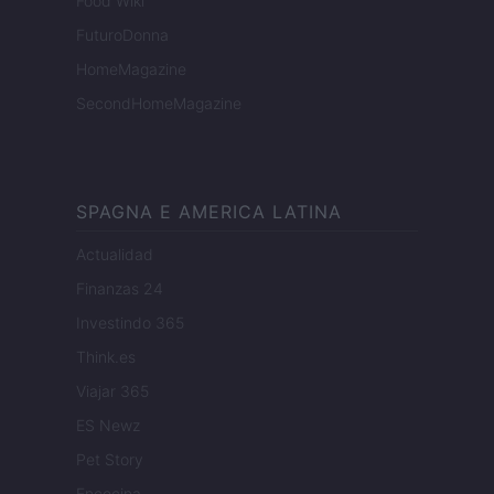
Food Wiki
FuturoDonna
HomeMagazine
SecondHomeMagazine
SPAGNA E AMERICA LATINA
Actualidad
Finanzas 24
Investindo 365
Think.es
Viajar 365
ES Newz
Pet Story
Encocina