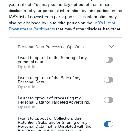
your opt-out. You may separately opt-out of the further
disclosure of your personal information by third parties on the
AUTORE
IAB’s list of downstream participants. This information may
Francesca Pellegrini
also be disclosed by us to third parties on the
IAB’s List of
Francesca Pellegrini ha ottenuto documenti
Downstream Participants
that may further disclose it to other
sulla riqualificazione di un quartiere romano
third parties.
dopo una serie di accessi agli atti,
Please note that this website/app uses one or more Google
sostenendo una linea editoriale orientata
Personal Data Processing Opt Outs
services and may gather and store information including but
all'impatto sociale. Cronista generalista,
not limited to your visit or usage behaviour. You may click to
I want to opt-out of the Sharing of my
conserva nel cassetto annotazioni di un
personal data.
grant or deny consent to Google and its third-party tags to
vecchio archivio dell'Appia Antica.
Opted In
use your data for below specified purposes in below Google
consent section.
I want to opt-out of the Sale of my
Personal Data.
Opted In
I want to opt-out of processing my
Personal Data for Targeted Advertising.
Opted In
I want to opt-out of Collection, Use,
Retention, Sale, and/or Sharing of my
Personal Data that Is Unrelated with the
Purposes for which it was collected.