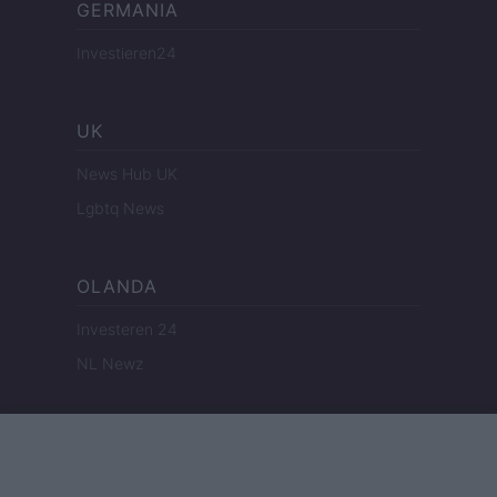
GERMANIA
Investieren24
UK
News Hub UK
Lgbtq News
OLANDA
Investeren 24
NL Newz