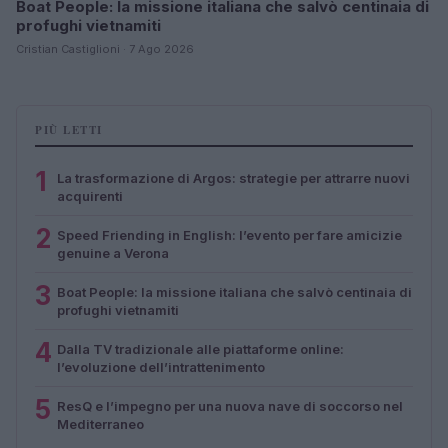
Boat People: la missione italiana che salvò centinaia di
profughi vietnamiti
Cristian Castiglioni · 7 Ago 2026
PIÙ LETTI
1
La trasformazione di Argos: strategie per attrarre nuovi
acquirenti
2
Speed Friending in English: l’evento per fare amicizie
genuine a Verona
3
Boat People: la missione italiana che salvò centinaia di
profughi vietnamiti
4
Dalla TV tradizionale alle piattaforme online:
l’evoluzione dell’intrattenimento
5
ResQ e l’impegno per una nuova nave di soccorso nel
Mediterraneo