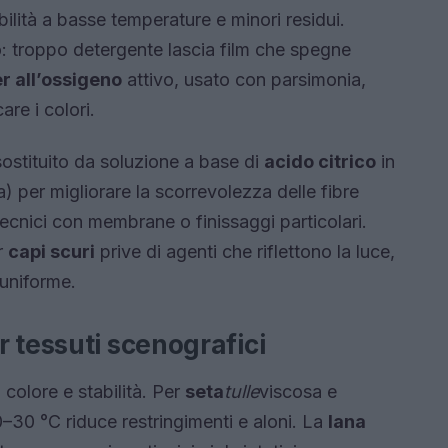
bilità a basse temperature e minori residui.
o: troppo detergente lascia film che spegne
r all’ossigeno
attivo, usato con parsimonia,
re i colori.
ostituito da soluzione a base di
acido citrico
in
) per migliorare la scorrevolezza delle fibre
tecnici con membrane o finissaggi particolari.
r
capi scuri
prive di agenti che riflettono la luce,
uniforme.
 tessuti scenografici
colore e stabilità. Per
seta
tulle
viscosa e
0–30 °C riduce restringimenti e aloni. La
lana