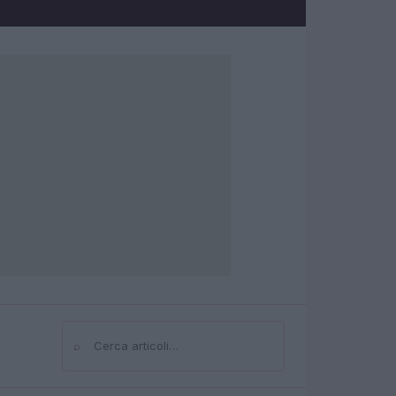
⌕
Cerca