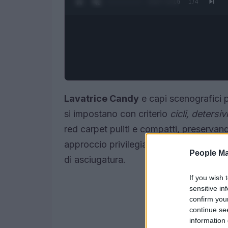
0:28 / 3:16
1
/
4
Lavatrice Candy
e capi scenografici
si impostano con criterio
cicli, detersi
red carpet puliti e compatti, preserva
approccio privilegia delicatezza, contr
People Ma
di asciugatura.
If you wish 
sensitive in
confirm you
continue se
information 