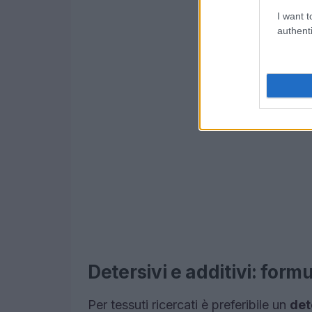
I want t
authenti
Detersivi e additivi: formu
Per tessuti ricercati è preferibile un
det