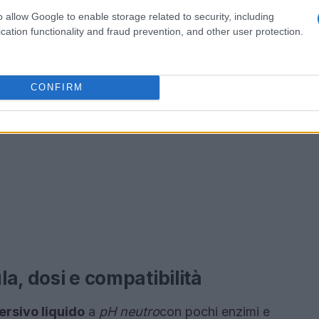
o allow Google to enable storage related to security, including
cation functionality and fraud prevention, and other user protection.
CONFIRM
la, dosi e compatibilità
ersivo liquido
a
pH neutro
con pochi enzimi e