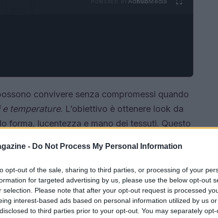
Ad
hub
Media
POWERED BY
 possono convivere senza compromessi quando
vi e temperature
. L’obiettivo è ottenere look da
ndo forma, lucentezza e mano dei tessuti. Questo
ollo della meccanica di lavaggio e cura nella fase
gazine -
Do Not Process My Personal Information
to opt-out of the sale, sharing to third parties, or processing of your per
formation for targeted advertising by us, please use the below opt-out s
r selection. Please note that after your opt-out request is processed y
eing interest-based ads based on personal information utilized by us or
disclosed to third parties prior to your opt-out. You may separately opt-