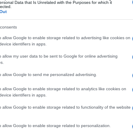
ersonal Data that Is Unrelated with the Purposes for which it
lected.
nza stressare i tessuti
Out
tenere l’azione meccanica e l’estrazione
consents
ati
o
Lana
riduce movimento, con acqua a
o allow Google to enable storage related to advertising like cookies on
iù morbide. Impostare la
centrifuga
su valori
evice identifiers in apps.
rature di pieghe e trazioni su cuciture e
o allow my user data to be sent to Google for online advertising
zzo cestello
migliora il flusso d’acqua e riduce
s.
to allow Google to send me personalized advertising.
o
Sintetici
o
Rapido Delicati
con acqua fredda o
o allow Google to enable storage related to analytics like cookies on
are prelavaggi non necessari: meglio trattare le
evice identifiers in apps.
elicato e una spugna morbida. Se disponibile,
o allow Google to enable storage related to functionality of the website
ine ciclo aiuta a rilassare le fibre senza calore
forma.
o allow Google to enable storage related to personalization.