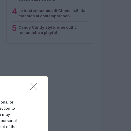
4
La trasformazione di Chanel n.5: dal
classico al contemporaneo
5
Candy Candy style: idee outfit
romantiche e playful
sonal or
ection to
ou may
 personal
out of the