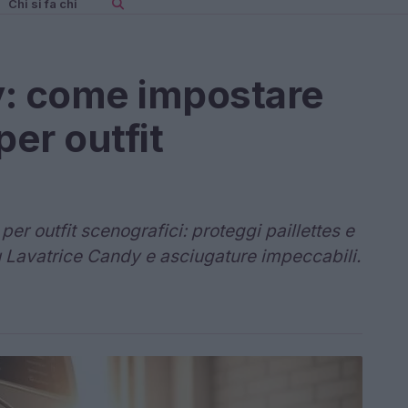
Chi si fa chi
y: come impostare
 per outfit
per outfit scenografici: proteggi paillettes e
su Lavatrice Candy e asciugature impeccabili.