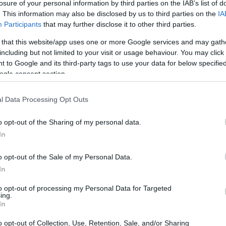
losure of your personal information by third parties on the IAB’s list of
. This information may also be disclosed by us to third parties on the
IA
Participants
that may further disclose it to other third parties.
 that this website/app uses one or more Google services and may gath
including but not limited to your visit or usage behaviour. You may click 
 to Google and its third-party tags to use your data for below specifi
ogle consent section.
l Data Processing Opt Outs
o opt-out of the Sharing of my personal data.
In
tulle
seta
paillettes e colori scuri richiedono
o opt-out of the Sale of my Personal Data.
ta di colore, sfregamenti e deformazioni. Una
In
tisce costanza nei risultati. Qui si esplorano
to opt-out of processing my Personal Data for Targeted
ing.
ivi
gestione delle temperature, trucchi salva-
In
per asciugature perfette.
o opt-out of Collection, Use, Retention, Sale, and/or Sharing