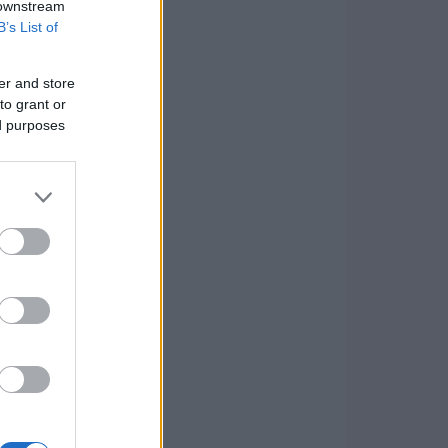
 downstream
B’s List of
er and store
to grant or
ed purposes