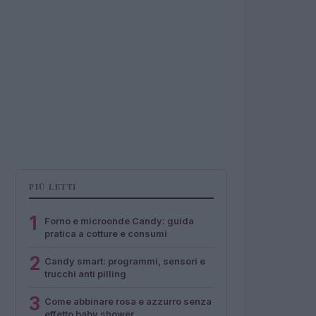
PIÙ LETTI
1
Forno e microonde Candy: guida
pratica a cotture e consumi
2
Candy smart: programmi, sensori e
trucchi anti pilling
3
Come abbinare rosa e azzurro senza
effetto baby shower