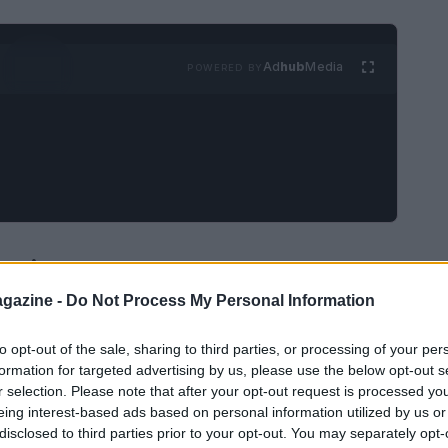
Ad
hub
Media
POWERED BY
nti
gazine -
Do Not Process My Personal Information
cia come un evento senza precedenti, capace di
 da ogni angolo del pianeta. Roma si prepara ad
to opt-out of the sale, sharing to third parties, or processing of your per
formation for targeted advertising by us, please use the below opt-out s
dere omaggio a una figura che ha segnato
r selection. Please note that after your opt-out request is processed y
le si terrà sabato 26 aprile sul sagrato della
eing interest-based ads based on personal information utilized by us or
disclosed to third parties prior to your opt-out. You may separately opt-
co che rappresenta il cuore della cristianità.