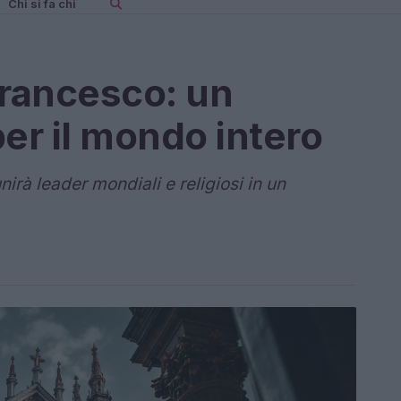
Chi si fa chi
Francesco: un
er il mondo intero
irà leader mondiali e religiosi in un