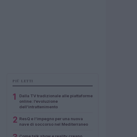
PIÙ LETTI
1
Dalla TV tradizionale alle piattaforme
online: l’evoluzione
dell’intrattenimento
2
ResQ e l’impegno per una nuova
nave di soccorso nel Mediterraneo
Come talk show e reality creano