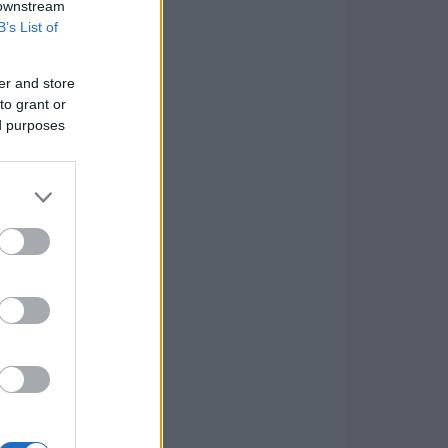
 downstream
B’s List of
er and store
to grant or
ed purposes