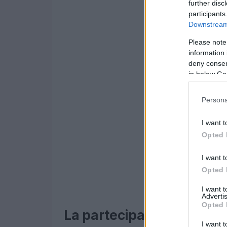
further disc
participants
Downstream 
Please note
information 
deny consent
in below Go
Persona
I want t
Opted 
I want t
Opted 
I want 
Advertis
Opted 
La partecipazione intern
I want t