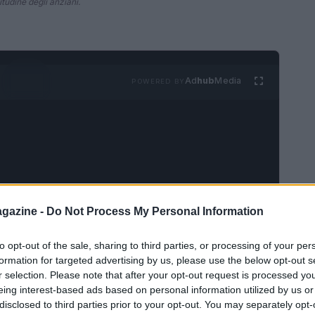
tudine degli anziani.
Ad
hub
Media
POWERED BY
gazine -
Do Not Process My Personal Information
to opt-out of the sale, sharing to third parties, or processing of your per
an
, leggendario attore due volte premio Oscar,
formation for targeted advertising by us, please use the below opt-out s
r selection. Please note that after your opt-out request is processed y
lo. La sua morte, avvenuta il 18 febbraio nella
eing interest-based ads based on personal information utilized by us or
ieme alla moglie Betsy Arakawa, ha rivelato una
disclosed to third parties prior to your opt-out. You may separately opt-