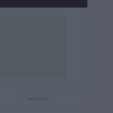
⌕
Cerca