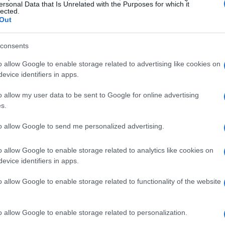
ersonal Data that Is Unrelated with the Purposes for which it
lected.
Out
e
consents
lla coppia ha sollevato interrogativi inquietanti.
o allow Google to enable storage related to advertising like cookies on
ra stata colpita da una rara sindrome polmonare
evice identifiers in apps.
 attraverso l’esposizione a escrementi di topo.
o allow my user data to be sent to Google for online advertising
’11 febbraio, ma Gene, a causa della sua
s.
gedia che lo circondava. Ha vissuto accanto al
fuso e isolato.
to allow Google to send me personalized advertising.
o allow Google to enable storage related to analytics like cookies on
co
evice identifiers in apps.
 vita pubblica, vivendo in un ranch isolato,
o allow Google to enable storage related to functionality of the website
 sebbene rispettata da chi li circondava, ha
estrema. I figli hanno ammesso di non aver
o allow Google to enable storage related to personalization.