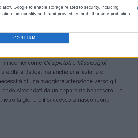
mici hanno mantenuto le distanze, rispettando la
o allow Google to enable storage related to security, including
ai riflettori. La tragica fine di Hackman e Betsy
cation functionality and fraud prevention, and other user protection.
la vita e sull’importanza di prestare attenzione a
si in una situazione di abbandono.
CONFIRM
 film iconici come
Gli Spietati
e
Mississippi
n’eredità artistica, ma anche una lezione di
 necessità di una maggiore attenzione verso gli
e quando circondati da un apparente benessere. La
dietro la gloria e il successo si nascondono