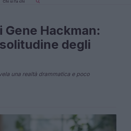
Chi si fa chi
 di Gene Hackman:
solitudine degli
svela una realtà drammatica e poco