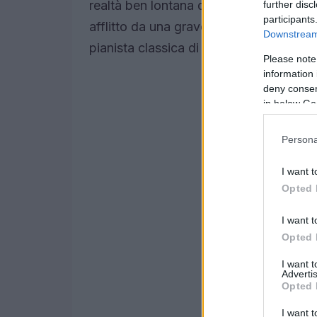
realtà ben lontana dalle luci di Hollyw
further disc
participants
afflitto da una grave forma di Alzheime
Downstream 
pianista classica di 65 anni.
Please note
information 
deny consent
in below Go
Persona
I want t
Opted 
I want t
Opted 
I want 
Advertis
Opted 
I want t