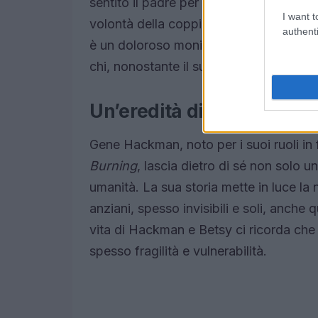
sentito il padre per mesi, mentre gli a
I want t
volontà della coppia di vivere lontano d
authenti
è un doloroso monito sulla fragilità del
chi, nonostante il successo, può trovar
Un’eredità di umanità
Gene Hackman, noto per i suoi ruoli in
Burning
, lascia dietro di sé non solo u
umanità. La sua storia mette in luce la
anziani, spesso invisibili e soli, anch
vita di Hackman e Betsy ci ricorda che 
spesso fragilità e vulnerabilità.