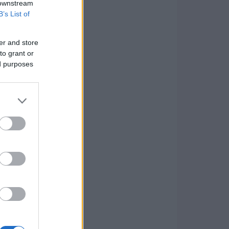
 downstream
B’s List of
er and store
to grant or
ed purposes