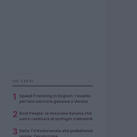
PIÙ LETTI
1
Speed Friending in English: l’evento
per fare amicizie genuine a Verona
2
Boat People: la missione italiana che
salvò centinaia di profughi vietnamiti
3
Dalla TV tradizionale alle piattaforme
online: l’evoluzione