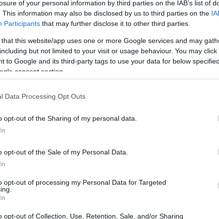
ood. A 95 anni, Hackman viveva una vita ritirata,
losure of your personal information by third parties on the IAB’s list of
. This information may also be disclosed by us to third parties on the
IA
r che lo aveva reso dipendente dalla moglie,
Participants
that may further disclose it to other third parties.
 that this website/app uses one or more Google services and may gath
including but not limited to your visit or usage behaviour. You may click 
 to Google and its third-party tags to use your data for below specifi
ogle consent section.
l Data Processing Opt Outs
o opt-out of the Sharing of my personal data.
In
o opt-out of the Sale of my Personal Data.
In
to opt-out of processing my Personal Data for Targeted
ing.
In
o opt-out of Collection, Use, Retention, Sale, and/or Sharing