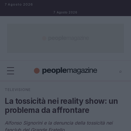
Salta al contenuto
7 Agosto 2026
7 Agosto 2026
⌕
⌕
×
TELEVISIONE
Cerca
La tossicità nei reality show: un
problema da affrontare
Alfonso Signorini e la denuncia della tossicità nei
fanclub del Grande Fratello