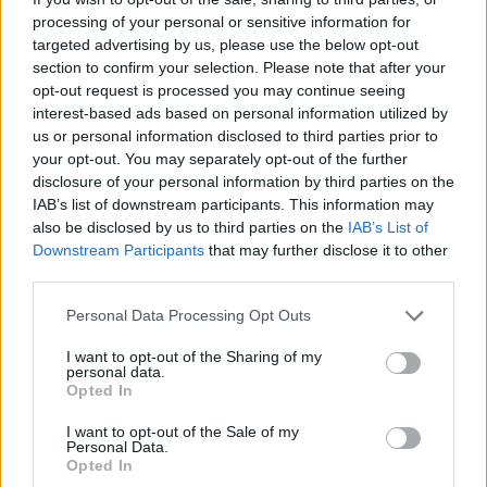
processing of your personal or sensitive information for
targeted advertising by us, please use the below opt-out
section to confirm your selection. Please note that after your
opt-out request is processed you may continue seeing
Continua a leggere
interest-based ads based on personal information utilized by
us or personal information disclosed to third parties prior to
your opt-out. You may separately opt-out of the further
TELEVISIONE
disclosure of your personal information by third parties on the
IAB’s list of downstream participants. This information may
also be disclosed by us to third parties on the
IAB’s List of
Downstream Participants
that may further disclose it to other
third parties.
Please note that this website/app uses one or more Google
Personal Data Processing Opt Outs
services and may gather and store information including but
not limited to your visit or usage behaviour. You may click to
I want to opt-out of the Sharing of my
personal data.
grant or deny consent to Google and its third-party tags to
Opted In
use your data for below specified purposes in below Google
consent section.
I want to opt-out of the Sale of my
Personal Data.
Opted In
La trasformazione di Argos: strategie per attrarre