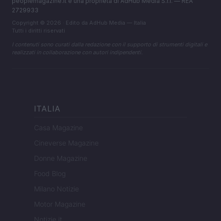
peoplemagazine.it è una proprietà di AdHub Media S.r.l. — REA
2729933
Copyright © 2026 · Edito da AdHub Media — Italia
Tutti i diritti riservati
I contenuti sono curati dalla redazione con il supporto di strumenti digitali e
realizzati in collaborazione con autori indipendenti.
ITALIA
Casa Magazine
Cineverse Magazine
Donne Magazine
Food Blog
Milano Notizie
Motor Magazine
Notizie.it