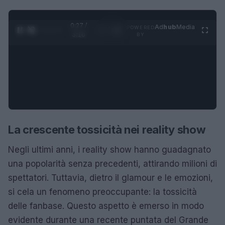
0:28 /
Ad
hub
Media
POWERED
1
/
4
3:16
BY
La crescente tossicità nei reality show
Negli ultimi anni, i reality show hanno guadagnato
una popolarità senza precedenti, attirando milioni di
spettatori. Tuttavia, dietro il glamour e le emozioni,
si cela un fenomeno preoccupante: la tossicità
delle fanbase. Questo aspetto è emerso in modo
evidente durante una recente puntata del Grande