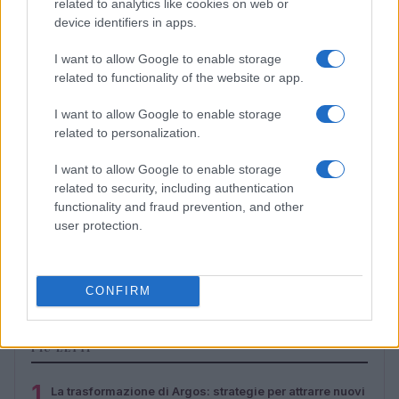
related to analytics like cookies on web or
device identifiers in apps.
I want to allow Google to enable storage
related to functionality of the website or app.
I want to allow Google to enable storage
related to personalization.
I want to allow Google to enable storage
related to security, including authentication
functionality and fraud prevention, and other
user protection.
Boat People: la missione italiana che salvò centinaia di
profughi vietnamiti
Cristian Castiglioni · 7 Ago 2026
CONFIRM
PIÙ LETTI
1
La trasformazione di Argos: strategie per attrarre nuovi