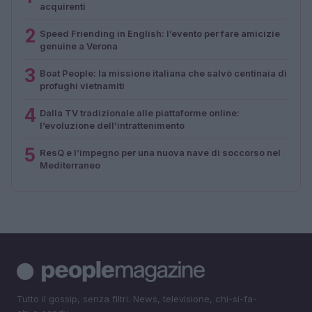
acquirenti
2
Speed Friending in English: l’evento per fare amicizie
genuine a Verona
3
Boat People: la missione italiana che salvò centinaia di
profughi vietnamiti
4
Dalla TV tradizionale alle piattaforme online:
l’evoluzione dell’intrattenimento
5
ResQ e l’impegno per una nuova nave di soccorso nel
Mediterraneo
Tutto il gossip, senza filtri. News, televisione, chi-si-fa-