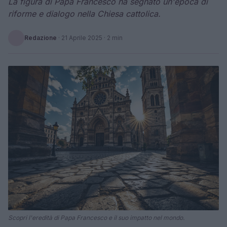
La figura di Papa Francesco ha segnato un'epoca di
riforme e dialogo nella Chiesa cattolica.
Redazione
·
21 Aprile 2025
· 2 min
Scopri l'eredità di Papa Francesco e il suo impatto nel mondo.