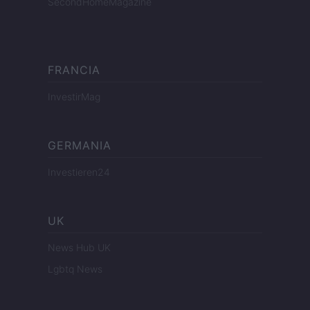
SecondHomeMagazine
FRANCIA
InvestirMag
GERMANIA
Investieren24
UK
News Hub UK
Lgbtq News