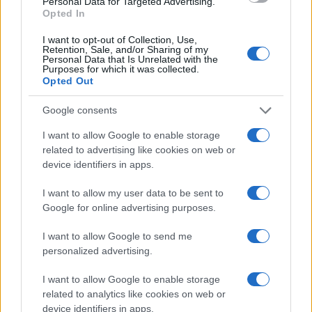
Personal Data for Targeted Advertising.
Opted In
I want to opt-out of Collection, Use,
Retention, Sale, and/or Sharing of my
Personal Data that Is Unrelated with the
Purposes for which it was collected.
Opted Out
Google consents
I want to allow Google to enable storage
Boat People: la missione italiana che salvò centinaia di
related to advertising like cookies on web or
profughi vietnamiti
device identifiers in apps.
Cristian Castiglioni · 7 Ago 2026
I want to allow my user data to be sent to
Google for online advertising purposes.
PIÙ LETTI
I want to allow Google to send me
personalized advertising.
1
La trasformazione di Argos: strategie per attrarre nuovi
acquirenti
I want to allow Google to enable storage
related to analytics like cookies on web or
2
Speed Friending in English: l’evento per fare amicizie
device identifiers in apps.