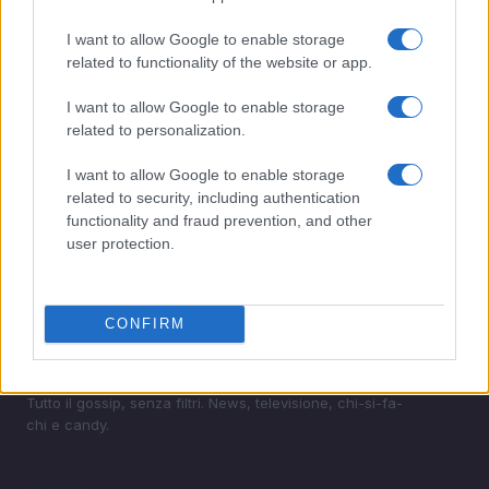
genuine a Verona
I want to allow Google to enable storage
3
Boat People: la missione italiana che salvò centinaia di
related to functionality of the website or app.
profughi vietnamiti
I want to allow Google to enable storage
4
Dalla TV tradizionale alle piattaforme online:
related to personalization.
l’evoluzione dell’intrattenimento
5
ResQ e l’impegno per una nuova nave di soccorso nel
I want to allow Google to enable storage
Mediterraneo
related to security, including authentication
functionality and fraud prevention, and other
user protection.
CONFIRM
Tutto il gossip, senza filtri. News, televisione, chi-si-fa-
chi e candy.