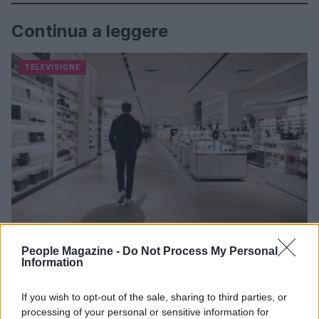
Continua a leggere
TELEVISIONE
People Magazine -
Do Not Process My Personal
Information
La trasformazione di Argos: strategie per attrarre
nuovi acquirenti
Camilla Fiore · 7 Ago 2026
If you wish to opt-out of the sale, sharing to third parties, or
processing of your personal or sensitive information for