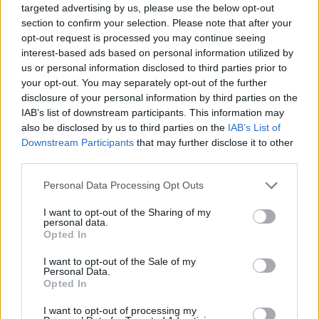
targeted advertising by us, please use the below opt-out
TELEVISIONE
section to confirm your selection. Please note that after your
opt-out request is processed you may continue seeing
interest-based ads based on personal information utilized by
us or personal information disclosed to third parties prior to
your opt-out. You may separately opt-out of the further
disclosure of your personal information by third parties on the
IAB’s list of downstream participants. This information may
also be disclosed by us to third parties on the
IAB’s List of
Downstream Participants
that may further disclose it to other
third parties.
Please note that this website/app uses one or more Google
Personal Data Processing Opt Outs
services and may gather and store information including but
Speed Friending in English: l’evento per fare amicizie
not limited to your visit or usage behaviour. You may click to
I want to opt-out of the Sharing of my
genuine a Verona
personal data.
grant or deny consent to Google and its third-party tags to
Opted In
Cristian Castiglioni · 7 Ago 2026
use your data for below specified purposes in below Google
consent section.
I want to opt-out of the Sale of my
TELEVISIONE
Personal Data.
Opted In
I want to opt-out of processing my