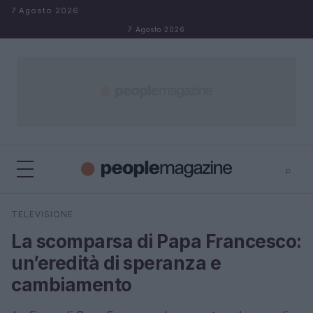
Salta al contenuto
7 Agosto 2026
7 Agosto 2026
⌕
⌕
×
TELEVISIONE
Cerca
La scomparsa di Papa Francesco:
un’eredità di speranza e
cambiamento