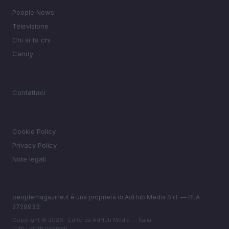
People News
Televisione
Chi si fa chi
Candy
MAGAZINE
Contattaci
LEGALE
Cookie Policy
Privacy Policy
Note legali
peoplemagazine.it è una proprietà di AdHub Media S.r.l. — REA
2729933
Copyright © 2026 · Edito da AdHub Media — Italia
Tutti i diritti riservati