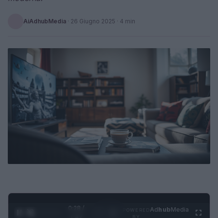
AiAdhubMedia
·
26 Giugno 2025
· 4 min
0:29 /
Ad
hub
Media
POWERED
1
/
4
1:47
BY