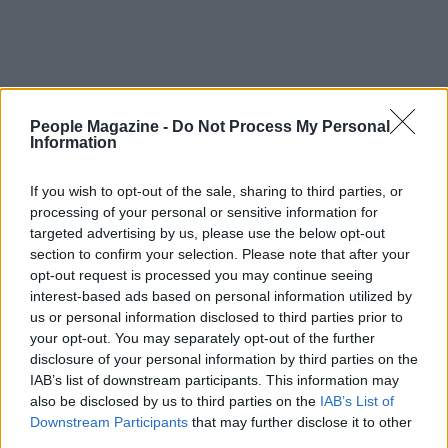
People Magazine -
Do Not Process My Personal
Information
In conclusione, la riscoperta della qualità in
televisione rappresenta un’opportunità imperdibile
If you wish to opt-out of the sale, sharing to third parties, or
per i creatori di contenuti. L’attenzione ai dettagli, la
processing of your personal or sensitive information for
passione per la divulgazione e la capacità di
targeted advertising by us, please use the below opt-out
section to confirm your selection. Please note that after your
connettersi con il pubblico saranno i fattori chiave
opt-out request is processed you may continue seeing
per costruire un futuro televisivo di successo. Non
interest-based ads based on personal information utilized by
è solo una questione di intrattenimento, ma di
us or personal information disclosed to third parties prior to
your opt-out. You may separately opt-out of the further
costruire un legame autentico con chi ci guarda.
disclosure of your personal information by third parties on the
IAB’s list of downstream participants. This information may
also be disclosed by us to third parties on the
IAB’s List of
Downstream Participants
that may further disclose it to other
AUTORE
third parties.
AiAdhubMedia