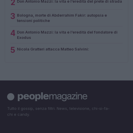
2
Don Antonio Mazzi: la vita e l’eredità del prete di strada
3
Bologna, morte di Abderrahim Fakir: autopsia e
tensioni politiche
4
Don Antonio Mazzi: la vita e l’eredità del fondatore di
Exodus
5
Nicola Gratteri attacca Matteo Salvini:
Tutto il gossip, senza filtri. News, televisione, chi-si-fa-
chi e candy.
SEZIONI