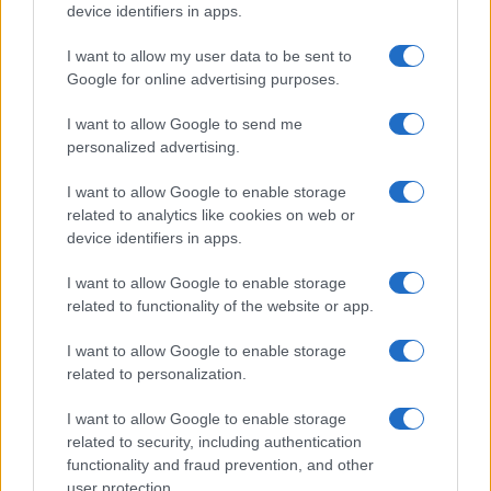
device identifiers in apps.
I want to allow my user data to be sent to
Continua a leggere
Google for online advertising purposes.
I want to allow Google to send me
PEOPLE NEWS
personalized advertising.
I want to allow Google to enable storage
related to analytics like cookies on web or
device identifiers in apps.
I want to allow Google to enable storage
related to functionality of the website or app.
I want to allow Google to enable storage
related to personalization.
I want to allow Google to enable storage
La sfida di ResQ per riprendere le operazioni di
related to security, including authentication
soccorso dopo il ciclone Harry
functionality and fraud prevention, and other
Cristian Castiglioni · 6 Ago 2026
user protection.