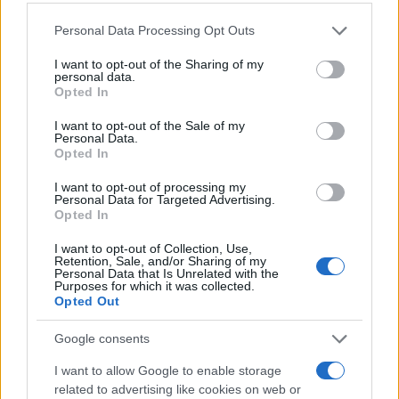
Please note that this website/app uses one or more Google
Personal Data Processing Opt Outs
services and may gather and store information including but
not limited to your visit or usage behaviour. You may click to
I want to opt-out of the Sharing of my
personal data.
grant or deny consent to Google and its third-party tags to
Opted In
use your data for below specified purposes in below Google
consent section.
I want to opt-out of the Sale of my
Personal Data.
Opted In
I want to opt-out of processing my
Personal Data for Targeted Advertising.
Opted In
I want to opt-out of Collection, Use,
Retention, Sale, and/or Sharing of my
Personal Data that Is Unrelated with the
Purposes for which it was collected.
Opted Out
Google consents
I want to allow Google to enable storage
related to advertising like cookies on web or