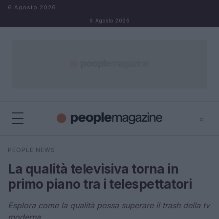
Salta al contenuto
6 Agosto 2026
6 Agosto 2026
⌕
⌕
×
PEOPLE NEWS
Cerca
La qualità televisiva torna in
primo piano tra i telespettatori
Esplora come la qualità possa superare il trash della tv
moderna.