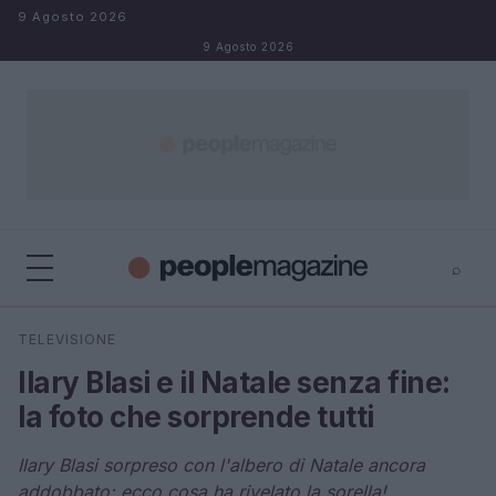
Salta al contenuto
9 Agosto 2026
9 Agosto 2026
⌕
⌕
×
TELEVISIONE
Cerca
Ilary Blasi e il Natale senza fine:
la foto che sorprende tutti
Ilary Blasi sorpreso con l'albero di Natale ancora
addobbato: ecco cosa ha rivelato la sorella!