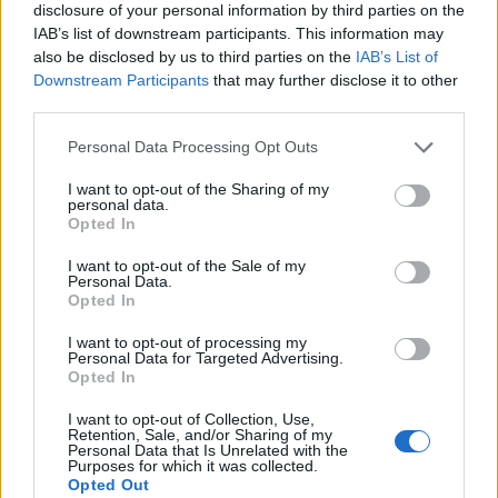
disclosure of your personal information by third parties on the
IAB’s list of downstream participants. This information may
also be disclosed by us to third parties on the
IAB’s List of
Downstream Participants
that may further disclose it to other
third parties.
Please note that this website/app uses one or more Google
Personal Data Processing Opt Outs
services and may gather and store information including but
not limited to your visit or usage behaviour. You may click to
I want to opt-out of the Sharing of my
personal data.
grant or deny consent to Google and its third-party tags to
Opted In
use your data for below specified purposes in below Google
Continua a leggere
consent section.
I want to opt-out of the Sale of my
Personal Data.
Opted In
TELEVISIONE
I want to opt-out of processing my
Personal Data for Targeted Advertising.
Opted In
I want to opt-out of Collection, Use,
Retention, Sale, and/or Sharing of my
Personal Data that Is Unrelated with the
Purposes for which it was collected.
Opted Out