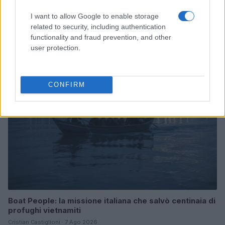
I want to allow Google to enable storage
Speed Friending in English: l’evento per fare amicizie
genuine a Verona
related to security, including authentication
functionality and fraud prevention, and other
Cristian Castiglioni · 7 Ago 2026
user protection.
TELEVISIONE
CONFIRM
Boat People: la missione italiana che salvò centinaia di
profughi vietnamiti
Cristian Castiglioni · 7 Ago 2026