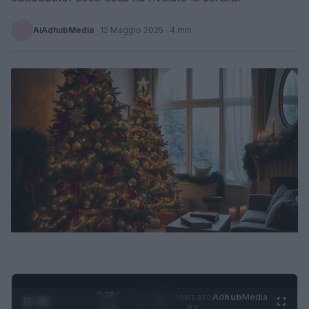
AiAdhubMedia
·
12 Maggio 2025
· 4 min
0:29 /
Ad
hub
Media
POWERED
1
/
4
3:16
BY