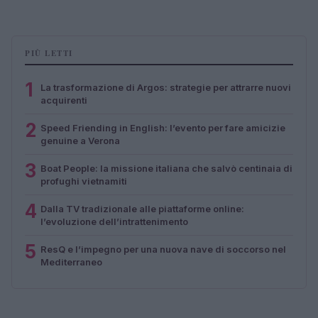
PIÙ LETTI
1
La trasformazione di Argos: strategie per attrarre nuovi
acquirenti
2
Speed Friending in English: l’evento per fare amicizie
genuine a Verona
3
Boat People: la missione italiana che salvò centinaia di
profughi vietnamiti
4
Dalla TV tradizionale alle piattaforme online:
l’evoluzione dell’intrattenimento
5
ResQ e l’impegno per una nuova nave di soccorso nel
Mediterraneo