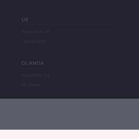
UK
News Hub UK
Lgbtq News
OLANDA
Investeren 24
NL Newz