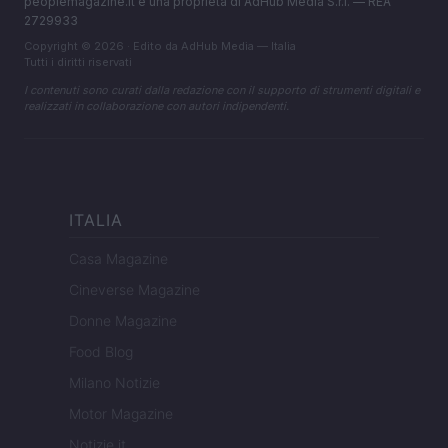
peoplemagazine.it è una proprietà di AdHub Media S.r.l. — REA
2729933
Copyright © 2026 · Edito da AdHub Media — Italia
Tutti i diritti riservati
I contenuti sono curati dalla redazione con il supporto di strumenti digitali e
realizzati in collaborazione con autori indipendenti.
ITALIA
Casa Magazine
Cineverse Magazine
Donne Magazine
Food Blog
Milano Notizie
Motor Magazine
Notizie.it