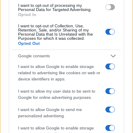
I want to opt-out of processing my
Come abbinare rosa e azzurro in chiave candy adulta
Personal Data for Targeted Advertising.
Cristian Castiglioni · 9 Ago 2026
Opted In
I want to opt-out of Collection, Use,
CANDY
Retention, Sale, and/or Sharing of my
Personal Data that Is Unrelated with the
Purposes for which it was collected.
Opted Out
Google consents
I want to allow Google to enable storage
related to advertising like cookies on web or
device identifiers in apps.
I want to allow my user data to be sent to
Google for online advertising purposes.
Candy RapidÓ: settaggi veloci per capi da party e
I want to allow Google to send me
palestra
personalized advertising.
Matteo Pellegrino · 8 Ago 2026
I want to allow Google to enable storage