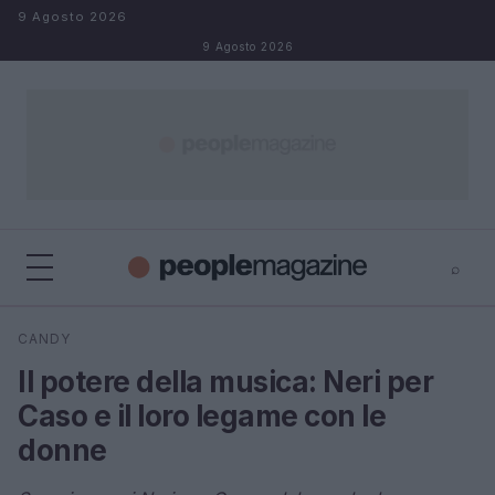
Salta al contenuto
9 Agosto 2026
9 Agosto 2026
⌕
⌕
×
CANDY
Cerca
Il potere della musica: Neri per
Caso e il loro legame con le
donne