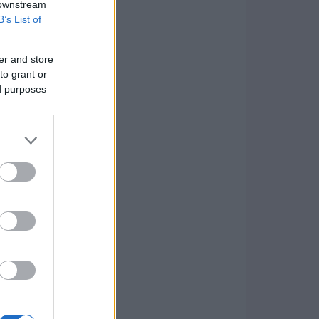
 downstream
B’s List of
er and store
to grant or
ed purposes