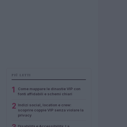
PIÙ LETTI
1
Come mappare le dinastie VIP con
fonti affidabili e schemi chiari
2
Indizi social, location e crew:
scoprire coppie VIP senza violare la
privacy
Disabilità e Accessibilità: La