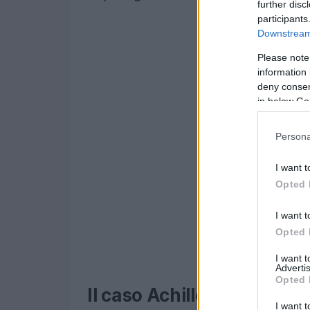
further disc
participants
Downstream 
Please note
information 
deny consent
in below Go
Persona
I want t
Opted 
I want t
Opted 
I want 
Advertis
Opted 
Il caso Achille Lauro e Ch
I want t