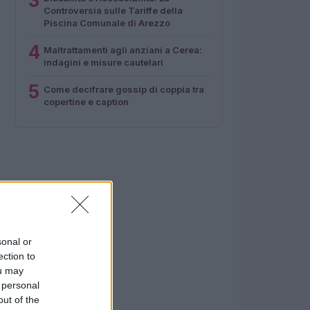
3
Controversia sulle Tariffe della
Piscina Comunale di Arezzo
4
Maltrattamenti agli anziani a Cerea:
indagini e misure cautelari
5
Come decifrare gossip di coppia tra
copertine e caption
sonal or
ection to
ou may
 personal
out of the