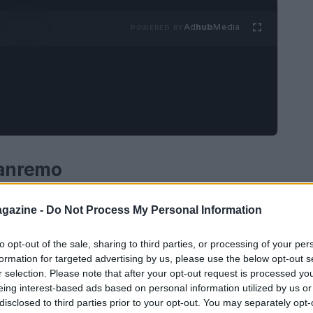
Ad
hub
Media
POWERED BY
 Sanremo
 decenni incanta il pubblico italiano, è molto più
gazine -
Do Not Process My Personal Information
 Ogni anno, il palcoscenico dell’Ariston diventa
tutto, gossip. La kermesse non è solo un’occasione
to opt-out of the sale, sharing to third parties, or processing of your per
formation for targeted advertising by us, please use the below opt-out s
un palcoscenico per drammi personali, flirt e
r selection. Please note that after your opt-out request is processed y
isti. Con l’avvicinarsi dell’evento, l’attesa cresce
eing interest-based ads based on personal information utilized by us or
disclosed to third parties prior to your opt-out. You may separately opt-
tati dai social media e dai tabloid.