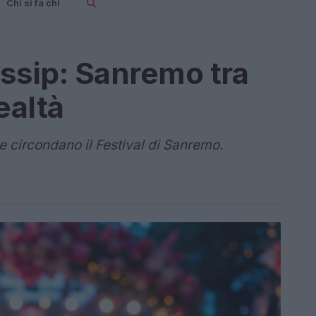
Chi si fa chi
ossip: Sanremo tra
ealtà
he circondano il Festival di Sanremo.