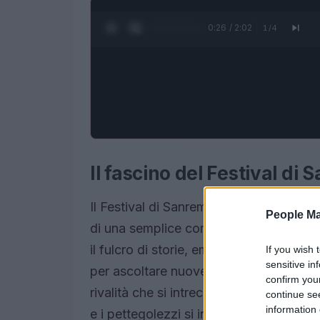
0:28 / 2:02
1
/
4
Il fascino del Festival di
Il Festival di Sanremo, un evento che da
People Ma
di una semplice competizione musicale.
il fulcro di storie, emozioni e, soprat
If you wish 
sensitive in
per ascoltare nuove canzoni, ma anche 
confirm you
rivalità che si intrecciano tra i protagon
continue se
information 
e i pettegolezzi si intensificano, alimen