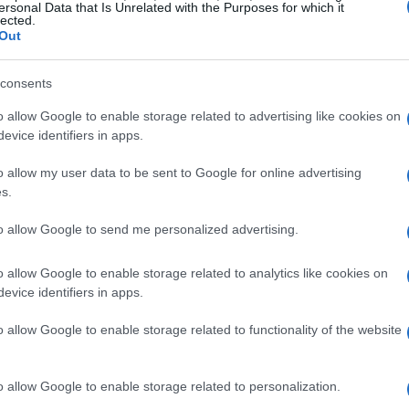
ersonal Data that Is Unrelated with the Purposes for which it
lected.
edizione troviamo Achille Lauro e Chiara Ferragni.
Out
to: c’è stato davvero un flirt tra di loro? Fonti
rona e Dagospia, affermano di sì. Secondo le
consents
tenuto la discrezione necessaria e sarebbero
o allow Google to enable storage related to advertising like cookies on
 La curiosità del pubblico è palpabile, e i social
evice identifiers in apps.
 questo fuoco, riportando alla luce vecchi video
o allow my user data to be sent to Google for online advertising
e voci.
s.
to allow Google to send me personalized advertising.
 nel gossip
o allow Google to enable storage related to analytics like cookies on
odo in cui il gossip viene diffuso e consumato.
evice identifiers in apps.
parola possono diventare oggetto di analisi e
o allow Google to enable storage related to functionality of the website
one del gossip, che afferma che “nulla si crea,
 trova una sua applicazione perfetta in questo
o allow Google to enable storage related to personalization.
chille, che circolano nuovamente, dimostrano