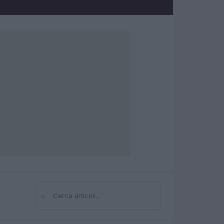
⌕
Cerca