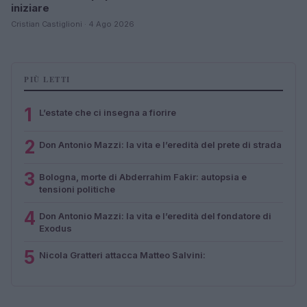
iniziare
Cristian Castiglioni · 4 Ago 2026
PIÙ LETTI
1
L’estate che ci insegna a fiorire
2
Don Antonio Mazzi: la vita e l’eredità del prete di strada
3
Bologna, morte di Abderrahim Fakir: autopsia e
tensioni politiche
4
Don Antonio Mazzi: la vita e l’eredità del fondatore di
Exodus
5
Nicola Gratteri attacca Matteo Salvini: