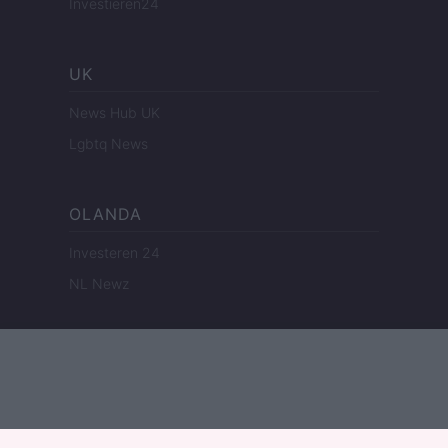
Investieren24
UK
News Hub UK
Lgbtq News
OLANDA
Investeren 24
NL Newz