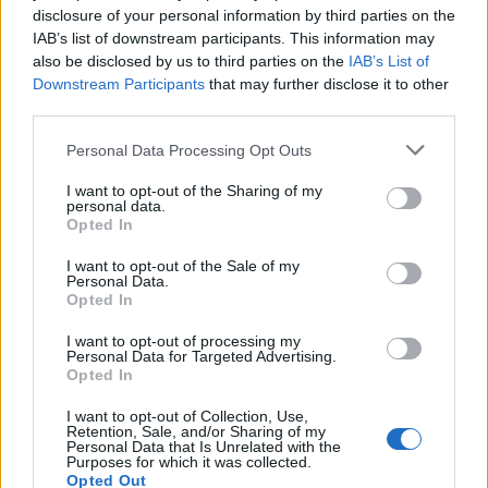
disclosure of your personal information by third parties on the
all’improvviso.
La prevenzione, la vigilanza degli
IAB’s list of downstream participants. This information may
adulti e il rispetto delle regole stradali
restano gli
also be disclosed by us to third parties on the
IAB’s List of
strumenti principali per evitare che simili spaventi
Downstream Participants
that may further disclose it to other
third parties.
si trasformino in tragedie.
Please note that this website/app uses one or more Google
Personal Data Processing Opt Outs
services and may gather and store information including but
not limited to your visit or usage behaviour. You may click to
I want to opt-out of the Sharing of my
AUTORE
personal data.
grant or deny consent to Google and its third-party tags to
AiAdhubMedia
Opted In
use your data for below specified purposes in below Google
consent section.
I want to opt-out of the Sale of my
Personal Data.
Opted In
I want to opt-out of processing my
Personal Data for Targeted Advertising.
Opted In
I want to opt-out of Collection, Use,
Retention, Sale, and/or Sharing of my
Personal Data that Is Unrelated with the
Purposes for which it was collected.
Opted Out