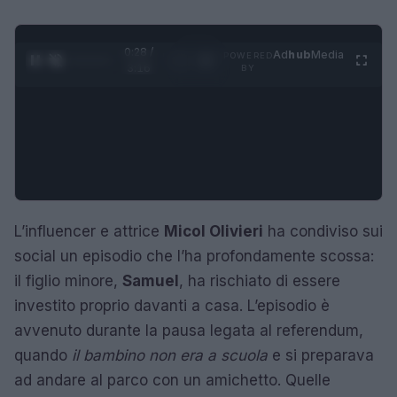
0:29 /
Ad
hub
Media
POWERED
1
/
4
3:16
BY
L’influencer e attrice
Micol Olivieri
ha condiviso sui
social un episodio che l’ha profondamente scossa:
il figlio minore,
Samuel
, ha rischiato di essere
investito proprio davanti a casa. L’episodio è
avvenuto durante la pausa legata al referendum,
quando
il bambino non era a scuola
e si preparava
ad andare al parco con un amichetto. Quelle