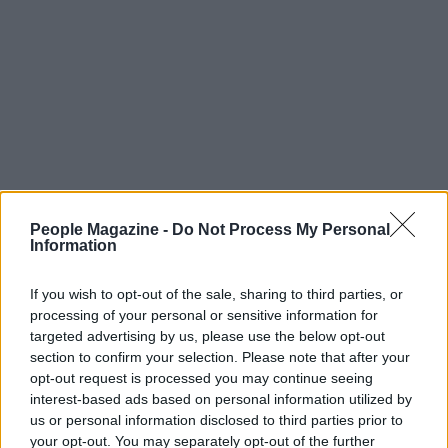
People Magazine -
Do Not Process My Personal
Information
Conclusione
If you wish to opt-out of the sale, sharing to third parties, or
Fortunatamente l’episodio non ha avuto
processing of your personal or sensitive information for
conseguenze fisiche per
Samuel
, ma ha lasciato
targeted advertising by us, please use the below opt-out
una traccia emotiva forte in tutta la famiglia. La
section to confirm your selection. Please note that after your
opt-out request is processed you may continue seeing
vicenda sottolinea l’importanza di mantenere ritmi
interest-based ads based on personal information utilized by
di guida adeguati in zone dove i pedoni, e in
us or personal information disclosed to third parties prior to
particolare i bambini, possono comparire
your opt-out. You may separately opt-out of the further