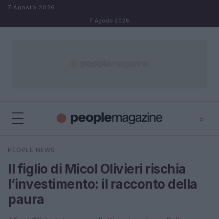
Salta al contenuto
7 Agosto 2026
7 Agosto 2026
⌕
⌕
×
PEOPLE NEWS
Cerca
Il figlio di Micol Olivieri rischia
l’investimento: il racconto della
paura