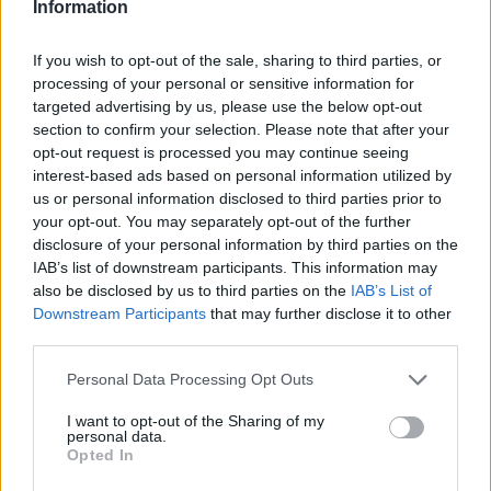
Information
If you wish to opt-out of the sale, sharing to third parties, or
processing of your personal or sensitive information for
targeted advertising by us, please use the below opt-out
section to confirm your selection. Please note that after your
Forno e microonde Candy: guida pratica a cotture e
opt-out request is processed you may continue seeing
consumi
interest-based ads based on personal information utilized by
Cristian Castiglioni · 2 Ago 2026
us or personal information disclosed to third parties prior to
your opt-out. You may separately opt-out of the further
disclosure of your personal information by third parties on the
CANDY
IAB’s list of downstream participants. This information may
also be disclosed by us to third parties on the
IAB’s List of
Downstream Participants
that may further disclose it to other
third parties.
Please note that this website/app uses one or more Google
Personal Data Processing Opt Outs
services and may gather and store information including but
not limited to your visit or usage behaviour. You may click to
I want to opt-out of the Sharing of my
personal data.
grant or deny consent to Google and its third-party tags to
Opted In
use your data for below specified purposes in below Google
consent section.