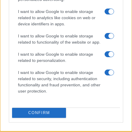
I want to allow Google to enable storage
related to analytics like cookies on web or
PIÙ LETTI
device identifiers in apps.
1
I want to allow Google to enable storage
Forno e microonde Candy: guida pratica a cotture e
consumi
related to functionality of the website or app.
2
Candy smart: programmi, sensori e trucchi anti pilling
I want to allow Google to enable storage
related to personalization.
3
Come abbinare rosa e azzurro senza effetto baby
shower
I want to allow Google to enable storage
related to security, including authentication
4
La trasformazione di Chanel n.5: dal classico al
functionality and fraud prevention, and other
contemporaneo
user protection.
5
Candy Candy style: idee outfit romantiche e playful
CONFIRM