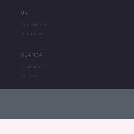
UK
News Hub UK
Lgbtq News
OLANDA
Investeren 24
NL Newz