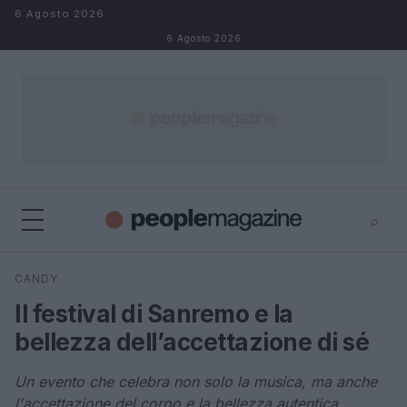
Salta al contenuto
6 Agosto 2026
6 Agosto 2026
⌕
⌕
×
CANDY
Cerca
Il festival di Sanremo e la
bellezza dell’accettazione di sé
Un evento che celebra non solo la musica, ma anche
l'accettazione del corpo e la bellezza autentica.