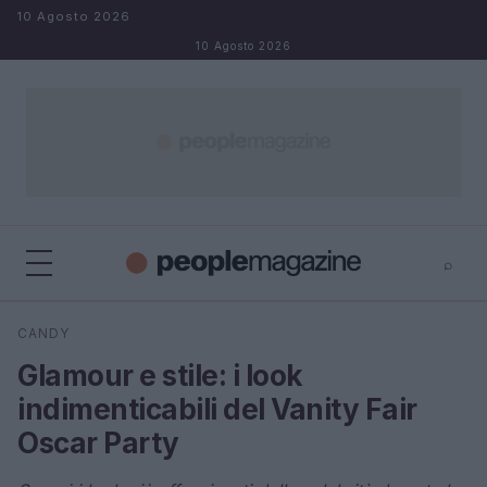
Salta al contenuto
10 Agosto 2026
10 Agosto 2026
⌕
⌕
×
CANDY
Cerca
Glamour e stile: i look
indimenticabili del Vanity Fair
Oscar Party