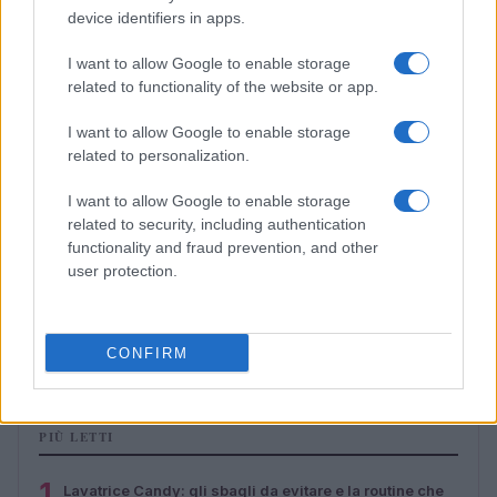
device identifiers in apps.
I want to allow Google to enable storage
related to functionality of the website or app.
I want to allow Google to enable storage
related to personalization.
I want to allow Google to enable storage
related to security, including authentication
functionality and fraud prevention, and other
user protection.
Candy RapidÓ: settaggi veloci per capi da party e
palestra
Matteo Pellegrino · 8 Ago 2026
CONFIRM
PIÙ LETTI
1
Lavatrice Candy: gli sbagli da evitare e la routine che