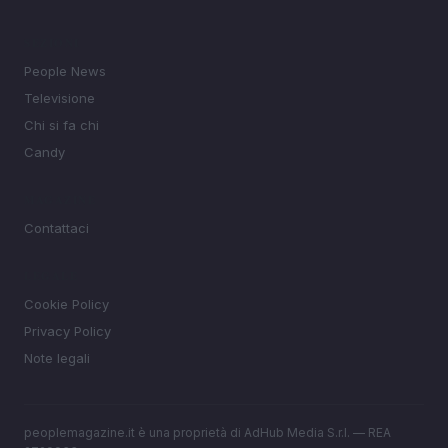
SEZIONI
People News
Televisione
Chi si fa chi
Candy
MAGAZINE
Contattaci
LEGALE
Cookie Policy
Privacy Policy
Note legali
peoplemagazine.it è una proprietà di AdHub Media S.r.l. — REA