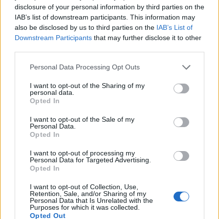
disclosure of your personal information by third parties on the
IAB’s list of downstream participants. This information may
also be disclosed by us to third parties on the
IAB’s List of
Downstream Participants
that may further disclose it to other
third parties.
La trasformazione di Argos: strategie per attrarre
Please note that this website/app uses one or more Google
Personal Data Processing Opt Outs
nuovi acquirenti
services and may gather and store information including but
Camilla Fiore · 7 Ago 2026
not limited to your visit or usage behaviour. You may click to
I want to opt-out of the Sharing of my
personal data.
grant or deny consent to Google and its third-party tags to
Opted In
TELEVISIONE
use your data for below specified purposes in below Google
consent section.
I want to opt-out of the Sale of my
Personal Data.
Opted In
I want to opt-out of processing my
Personal Data for Targeted Advertising.
Opted In
I want to opt-out of Collection, Use,
Retention, Sale, and/or Sharing of my
Personal Data that Is Unrelated with the
Purposes for which it was collected.
Opted Out