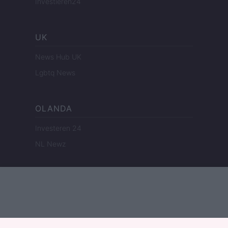
Investieren24
UK
News Hub UK
Lgbtq News
OLANDA
Investeren 24
NL Newz