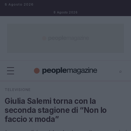
Salta al contenuto
8 Agosto 2026
8 Agosto 2026
⌕
⌕
×
TELEVISIONE
Cerca
Giulia Salemi torna con la
seconda stagione di “Non lo
faccio x moda”