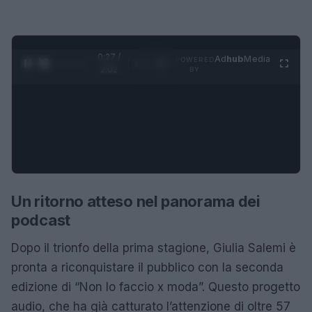
0:28 /
Ad
hub
Media
POWERED
1
/
4
2:02
BY
Un ritorno atteso nel panorama dei
podcast
Dopo il trionfo della prima stagione, Giulia Salemi è
pronta a riconquistare il pubblico con la seconda
edizione di “Non lo faccio x moda”. Questo progetto
audio, che ha già catturato l’attenzione di oltre 57