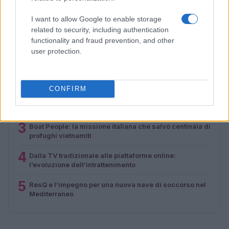
Cristian Castiglioni · 7 Ago 2026
I want to allow Google to enable storage
related to security, including authentication
functionality and fraud prevention, and other
PIÙ LETTI
user protection.
1
La trasformazione di Argos: strategie per attrarre nuovi
acquirenti
CONFIRM
2
Speed Friending in English: l’evento per fare amicizie
genuine a Verona
3
Boat People: la missione italiana che salvò centinaia di
profughi vietnamiti
4
Dalla TV tradizionale alle piattaforme online:
l’evoluzione dell’intrattenimento
5
ResQ e l’impegno per una nuova nave di soccorso nel
Mediterraneo