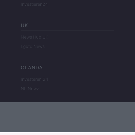
Investieren24
UK
News Hub UK
Lgbtq News
OLANDA
Investeren 24
NL Newz