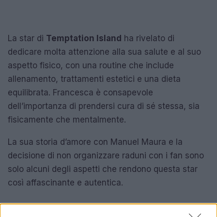
La star di
Temptation Island
ha rivelato di
dedicare molta attenzione alla sua salute e al suo
aspetto fisico, con una routine che include
allenamento, trattamenti estetici e una dieta
equilibrata. Francesca è consapevole
dell’importanza di prendersi cura di sé stessa, sia
fisicamente che mentalmente.
La sua storia d’amore con Manuel Maura e la
decisione di non organizzare raduni con i fan sono
solo alcuni degli aspetti che rendono questa star
così affascinante e autentica.