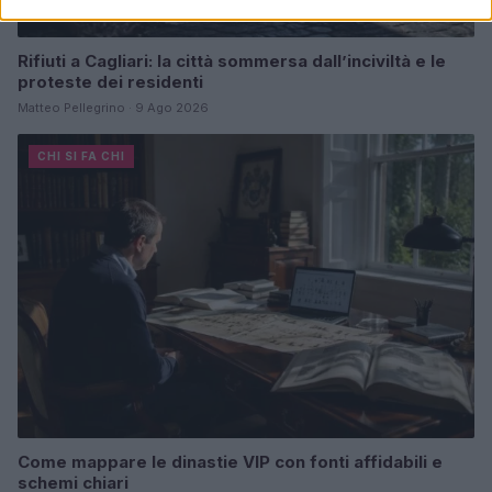
Rifiuti a Cagliari: la città sommersa dall’inciviltà e le
proteste dei residenti
Matteo Pellegrino · 9 Ago 2026
CHI SI FA CHI
Come mappare le dinastie VIP con fonti affidabili e
schemi chiari