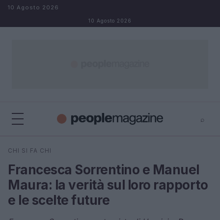
Salta al contenuto
10 Agosto 2026
10 Agosto 2026
⌕
⌕
×
CHI SI FA CHI
Cerca
Francesca Sorrentino e Manuel
Maura: la verità sul loro rapporto
e le scelte future