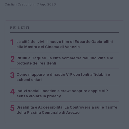
Cristian Castiglioni · 7 Ago 2026
PIÙ LETTI
1
La città dei vivi: il nuovo film di Edoardo Gabbriellini
alla Mostra del Cinema di Venezia
2
Rifiuti a Cagliari: la città sommersa dall’inciviltà e le
proteste dei residenti
3
Come mappare le dinastie VIP con fonti affidabili e
schemi chiari
4
Indizi social, location e crew: scoprire coppie VIP
senza violare la privacy
5
Disabilità e Accessibilità: La Controversia sulle Tariffe
della Piscina Comunale di Arezzo