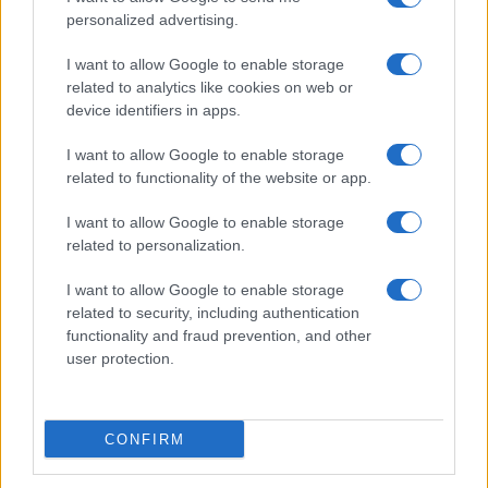
personalized advertising.
I want to allow Google to enable storage
related to analytics like cookies on web or
device identifiers in apps.
La città dei vivi: il nuovo film di Edoardo Gabbriellini
I want to allow Google to enable storage
alla Mostra del Cinema di Venezia
related to functionality of the website or app.
Cristian Castiglioni · 9 Ago 2026
I want to allow Google to enable storage
related to personalization.
CHI SI FA CHI
I want to allow Google to enable storage
related to security, including authentication
functionality and fraud prevention, and other
user protection.
CONFIRM