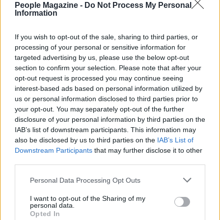
People Magazine -
Do Not Process My Personal
AUTORE
Information
Matteo Pellegrino
Matteo Pellegrino ha organizzato una sfilata
If you wish to opt-out of the sale, sharing to third parties, or
pop-up nei vicoli del Quartieri Spagnoli per
processing of your personal or sensitive information for
promuovere giovani designer; è editorialista
targeted advertising by us, please use the below opt-out
moda che cura rubriche su artigianato e
section to confirm your selection. Please note that after your
tendenze locali. Nato a Napoli, conserva
opt-out request is processed you may continue seeing
bozze di pattern e appunti presi nelle sartorie
interest-based ads based on personal information utilized by
di via Toledo.
us or personal information disclosed to third parties prior to
your opt-out. You may separately opt-out of the further
disclosure of your personal information by third parties on the
IAB’s list of downstream participants. This information may
also be disclosed by us to third parties on the
IAB’s List of
Downstream Participants
that may further disclose it to other
third parties.
Please note that this website/app uses one or more Google
Personal Data Processing Opt Outs
services and may gather and store information including but
not limited to your visit or usage behaviour. You may click to
I want to opt-out of the Sharing of my
personal data.
grant or deny consent to Google and its third-party tags to
Opted In
use your data for below specified purposes in below Google