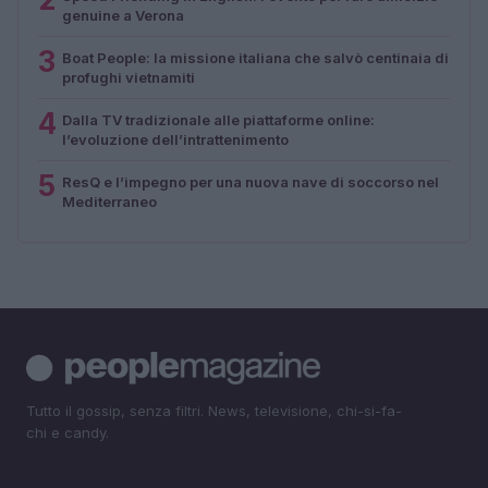
genuine a Verona
3
Boat People: la missione italiana che salvò centinaia di
profughi vietnamiti
4
Dalla TV tradizionale alle piattaforme online:
l’evoluzione dell’intrattenimento
5
ResQ e l’impegno per una nuova nave di soccorso nel
Mediterraneo
Tutto il gossip, senza filtri. News, televisione, chi-si-fa-
chi e candy.