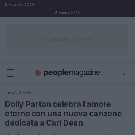
Salta al contenuto
8 Agosto 2026
8 Agosto 2026
⌕
⌕
×
TELEVISIONE
Cerca
Dolly Parton celebra l’amore
eterno con una nuova canzone
dedicata a Carl Dean