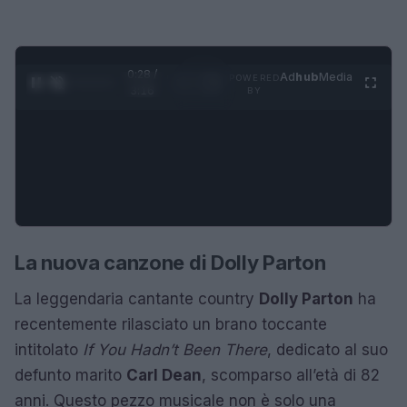
0:29 /
Ad
hub
Media
POWERED
1
/
4
3:16
BY
La nuova canzone di Dolly Parton
La leggendaria cantante country
Dolly Parton
ha
recentemente rilasciato un brano toccante
intitolato
If You Hadn’t Been There
, dedicato al suo
defunto marito
Carl Dean
, scomparso all’età di 82
anni. Questo pezzo musicale non è solo una