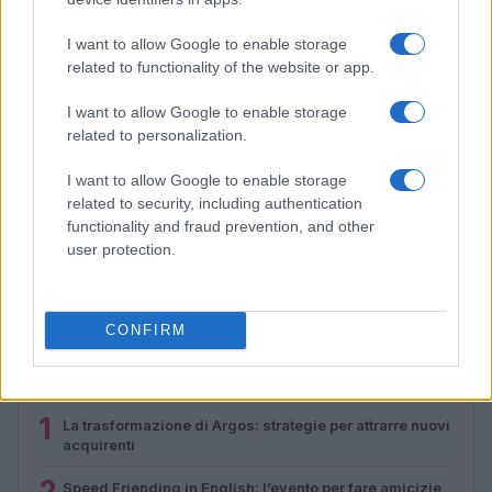
I want to allow Google to enable storage
related to functionality of the website or app.
I want to allow Google to enable storage
related to personalization.
I want to allow Google to enable storage
related to security, including authentication
functionality and fraud prevention, and other
Boat People: la missione italiana che salvò centinaia di
user protection.
profughi vietnamiti
Cristian Castiglioni · 7 Ago 2026
CONFIRM
PIÙ LETTI
1
La trasformazione di Argos: strategie per attrarre nuovi
acquirenti
2
Speed Friending in English: l’evento per fare amicizie