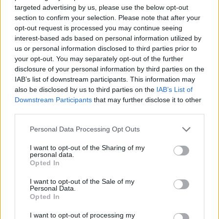
targeted advertising by us, please use the below opt-out
section to confirm your selection. Please note that after your
Continua a leggere
opt-out request is processed you may continue seeing
interest-based ads based on personal information utilized by
us or personal information disclosed to third parties prior to
TELEVISIONE
your opt-out. You may separately opt-out of the further
disclosure of your personal information by third parties on the
IAB’s list of downstream participants. This information may
also be disclosed by us to third parties on the
IAB’s List of
Downstream Participants
that may further disclose it to other
third parties.
Please note that this website/app uses one or more Google
Personal Data Processing Opt Outs
services and may gather and store information including but
not limited to your visit or usage behaviour. You may click to
I want to opt-out of the Sharing of my
personal data.
grant or deny consent to Google and its third-party tags to
Opted In
use your data for below specified purposes in below Google
consent section.
I want to opt-out of the Sale of my
La trasformazione di Argos: strategie per attrarre
Personal Data.
nuovi acquirenti
Opted In
Camilla Fiore · 7 Ago 2026
I want to opt-out of processing my