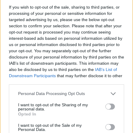
domande a
bassa pressione
che offrono una via
If you wish to opt-out of the sale, sharing to third parties, or
processing of your personal or sensitive information for
d’uscita elegante: “Prendiamo aria insieme?”; se
targeted advertising by us, please use the below opt-out
arriva un no con alternativa (“più tardi, quando
section to confirm your selection. Please note that after your
finisco qui”), possibile interesse; un no secco e
opt-out request is processed you may continue seeing
interest-based ads based on personal information utilized by
ripetuto è chiaro. Ridurre il rumore contestuale:
us or personal information disclosed to third parties prior to
spostarsi in un
luogo più calmo
e osservare se
your opt-out. You may separately opt-out of the further
sguardo, orientamento e distanza reggono. Infine,
disclosure of your personal information by third parties on the
IAB’s list of downstream participants. This information may
rendere esplicita una micro-intenzione: “Mi piace
also be disclosed by us to third parties on the
IAB’s List of
parlare con te, ti va di sentirci?”; la risposta
Downstream Participants
that may further disclose it to other
chiarisce senza drammatizzare.
third parties.
Please note that this website/app uses one or more Google
Personal Data Processing Opt Outs
services and may gather and store information including but
not limited to your visit or usage behaviour. You may click to
I want to opt-out of the Sharing of my
AUTORE
personal data.
grant or deny consent to Google and its third-party tags to
Beatrice Bonaventura
Opted In
use your data for below specified purposes in below Google
Beatrice Bonaventura ricorda la decisione di
consent section.
I want to opt-out of the Sale of my
lasciare le passerelle di Firenze dopo un
Personal Data.