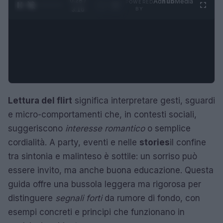
0:29 /
Ad
hub
Media
POWERED
1
/
4
3:16
BY
Lettura del flirt
significa interpretare gesti, sguardi
e micro-comportamenti che, in contesti sociali,
suggeriscono
interesse romantico
o semplice
cordialità. A party, eventi e nelle
stories
il confine
tra sintonia e malinteso è sottile: un sorriso può
essere invito, ma anche buona educazione. Questa
guida offre una bussola leggera ma rigorosa per
distinguere
segnali forti
da rumore di fondo, con
esempi concreti e principi che funzionano in